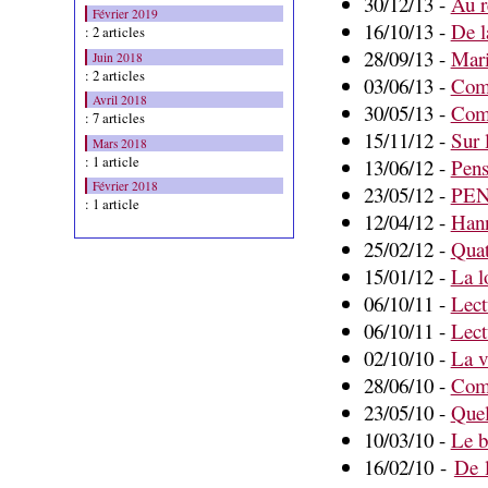
30/12/13 -
Au r
Février 2019
16/10/13 -
De l
: 2 articles
28/09/13 -
Mari
Juin 2018
: 2 articles
03/06/13 -
Comm
Avril 2018
30/05/13 -
Comm
: 7 articles
15/11/12 -
Sur 
Mars 2018
: 1 article
13/06/12 -
Pens
Février 2018
23/05/12 -
PEN
: 1 article
12/04/12 -
Hann
25/02/12 -
Quat
15/01/12 -
La l
06/10/11 -
Lect
06/10/11 -
Lect
02/10/10 -
La v
28/06/10 -
Com
23/05/10 -
Quel
10/03/10 -
Le b
16/02/10 -
De l