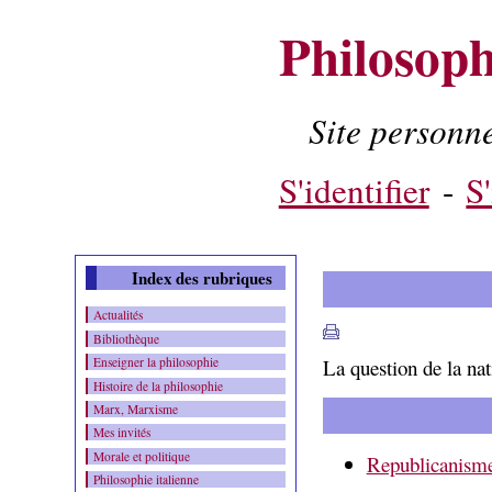
Philosoph
Site person
Contenu
-
Menu
-
S'identifier
-
S'
Index des rubriques
Actualités
Bibliothèque
La question de la nat
Enseigner la philosophie
Histoire de la philosophie
Marx, Marxisme
Mes invités
Morale et politique
Republicanism
Philosophie italienne