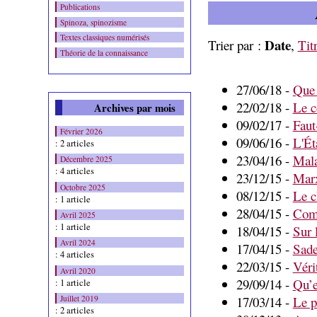
Publications
Spinoza, spinozisme
Textes classiques numérisés
Date
Trier par :
,
Tit
Théorie de la connaissance
27/06/18 -
Que 
22/02/18 -
Le c
Archives par mois
09/02/17 -
Faut-
Février 2026
09/06/16 -
L'Éta
: 2 articles
23/04/16 -
Mala
Décembre 2025
: 4 articles
23/12/15 -
Marx
Octobre 2025
08/12/15 -
Le c
: 1 article
28/04/15 -
Comm
Avril 2025
: 1 article
18/04/15 -
Sur 
Avril 2024
17/04/15 -
Sade
: 4 articles
22/03/15 -
Vérit
Avril 2020
29/09/14 -
Qu’e
: 1 article
Juillet 2019
17/03/14 -
Le p
: 2 articles