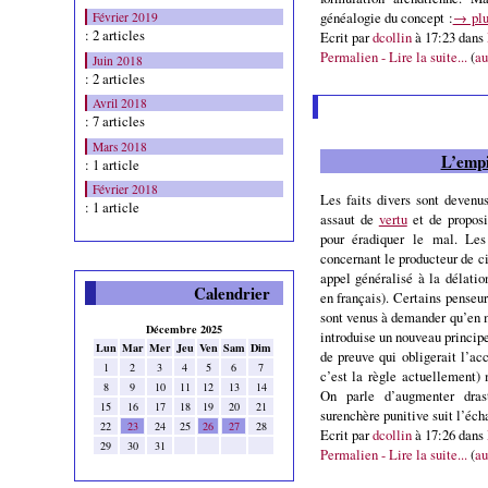
généalogie du concept :
→ plu
Février 2019
: 2 articles
Ecrit par
dcollin
à 17:23 dans
Permalien - Lire la suite...
(
au
Juin 2018
: 2 articles
Avril 2018
: 7 articles
Mars 2018
L’empi
: 1 article
Février 2018
Les faits divers sont devenu
: 1 article
assaut de
vertu
et de proposi
pour éradiquer le mal. Les
concernant le producteur de c
appel généralisé à la délatio
Calendrier
en français). Certains penseu
sont venus à demander qu’en m
Décembre 2025
introduise un nouveau principe
Lun
Mar
Mer
Jeu
Ven
Sam
Dim
de preuve qui obligerait l’a
1
2
3
4
5
6
7
c’est la règle actuellement)
8
9
10
11
12
13
14
On parle d’augmenter dras
15
16
17
18
19
20
21
surenchère punitive suit l’éch
22
23
24
25
26
27
28
Ecrit par
dcollin
à 17:26 dans
29
30
31
Permalien - Lire la suite...
(
au