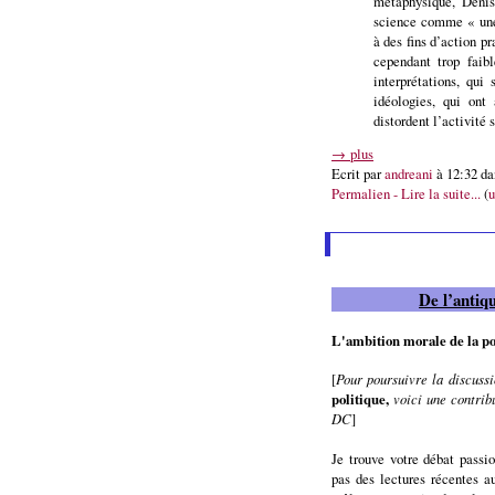
métaphysique, Denis
science comme « une
à des fins d’action pr
cependant trop faib
interprétations, qui
idéologies, qui ont 
distordent l’activité 
→ plus
Ecrit par
andreani
à 12:32 d
Permalien - Lire la suite...
(
u
De l’antiq
L'ambition morale de la pol
[
Pour poursuivre la discuss
politique,
voici une contrib
DC
]
Je trouve votre débat passi
pas des lectures récentes a