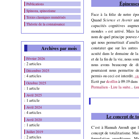
Épineuses
Publications
Spinoza, spinozisme
Face à la folie de notre épo
Textes classiques numérisés
Quand
Science et Avenir
ann
Théorie de la connaissance
capacités cognitives augme
mondes » est arrivé. Mais la
nom de quel principe pouvez-
qui nous permettrait d’amél
Archives par mois
constater que sur les autres
acuité dans le domaine de la 
Février 2026
et de la fin de la vie, nous 
: 2 articles
nous avons beaucoup de diff
pourraient nous permettre de
Décembre 2025
permis ou ceci est interdit.
→ 
: 4 articles
Ecrit par
dcollin
à 09:19 dans
Octobre 2025
Permalien - Lire la suite...
(
au
: 1 article
Avril 2025
: 1 article
Avril 2024
: 4 articles
Le concept de tot
Avril 2020
: 1 article
C’est à Hannah Arendt que l’
Juillet 2019
concept de totalitarisme. Mais
: 2 articles
formulation arendtienne. 