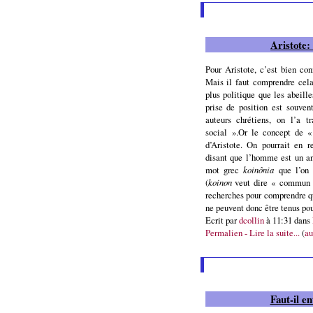
Aristote:
Pour Aristote, c’est bien co
Mais il faut comprendre ce
plus politique que les abeill
prise de position est souve
auteurs chrétiens, on l’a 
social ».Or le concept de «
d’Aristote. On pourrait en 
disant que l’homme est un 
mot grec
koinônia
que l’on 
(
koinon
veut dire « commun »
recherches pour comprendre q
ne peuvent donc être tenus p
Ecrit par
dcollin
à 11:31 dans
Permalien - Lire la suite...
(
au
Faut-il en