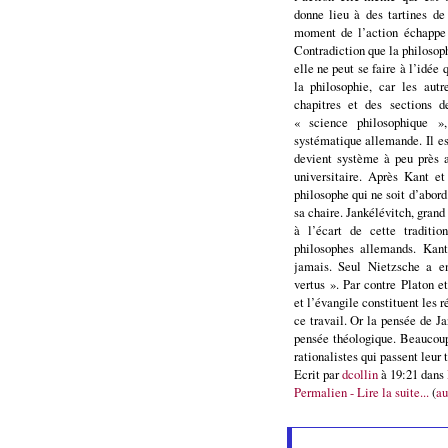
donne lieu à des tartines de
moment de l’action échappe 
Contradiction que la philosop
elle ne peut se faire à l’idée 
la philosophie, car les autr
chapitres et des sections d
« science philosophique »,
systématique allemande. Il es
devient système à peu près 
universitaire. Après Kant e
philosophe qui ne soit d’abord
sa chaire. Jankélévitch, grand 
à l’écart de cette traditio
philosophes allemands. Kant
jamais. Seul Nietzsche a en
vertus ». Par contre Platon e
et l’évangile constituent les 
ce travail. Or la pensée de J
pensée théologique. Beaucoup
rationalistes qui passent leur 
Ecrit par
dcollin
à 19:21 dans
Permalien - Lire la suite...
(
au