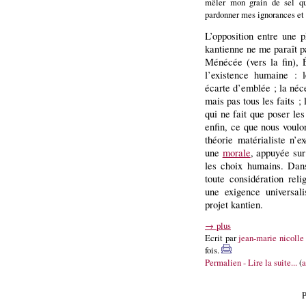
mêler mon grain de sel q
pardonner mes ignorances e
L’opposition entre une p
kantienne ne me paraît p
Ménécée (vers la fin), 
l’existence humaine : l
écarte d’emblée ; la néce
mais pas tous les faits ;
qui ne fait que poser les
enfin, ce que nous voulo
théorie matérialiste n’e
une
morale
, appuyée sur
les choix humains. Da
toute considération reli
une exigence universali
projet kantien.
→ plus
Ecrit par
jean-marie nicolle
fois.
Permalien - Lire la suite...
(
a
P