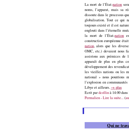
La mort de l’État-
nation
sera
noms, l’apparat, mais sa ré
dissoute dans le processus que
globalisation. Tout ce qui n
toujours existé et il est nature
englouti dans l’éternelle mut
la mort de l’État-
nation
es
construction européenne était
nation
, alors que les diver
OMC, etc.) devaient nous fai
assistons aux prémices de l
apparaît de plus en plus 
développement des revendicat
les vieilles nations ou les m
national » nous pourrions m
l’explosion en communautés e
Libye et ailleurs.
→ plus
Ecrit par
dcollin
à 14:00 dans
Permalien - Lire la suite...
(
au
Qui ne trav