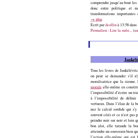
comprendre jusqu’au bout les 
donc entre politique et m
transformations importantes 
→ plus
Ecrit par
dcollin
à 13:58 dans
Permalien - Lire la suite...
(
au
Jankélé
Tous les livres de Jankélévit
on peut se demander s’il n’
moralisatrice que la sienne.
morale
elle-même en constitu
l’impossibilité d’écrire un tr
à l’impossibilité de défini
vertueux. Dans l’élan de la b
nez le calcul sordide qui s’
souvent cités et ce n’est pas 
peindre noir sur noir et loin
bon aloi, elle taraude la b
atteindre un souverain bien qui
l’action elle-même qui est 