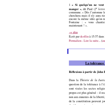
1
« Si quelqu’un ne veut p
e
manger »
, dit Paul (
2
lettr
commune. « Dès l’automne le 
cherchera mais il n’y aura rie
encore la même idée qu’on r
Fontaine : « vous chantiez
maintenant ! ».
→ plus
Ecrit par
dcollin
à 15:57 dans
Permalien - Lire la suite...
(
au
La tolérance 
Réflexions à partir de John 
Dans la
Théorie de la Justi
question de la tolérance à l’
sont visées les sectes religi
propos est plus général : il re
non aux ennemis de la liberté
de la constitution peuvent jo