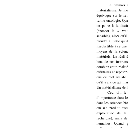
Le premier s
matérialisme. Je me
équivoque sur le se
terme ontologie. Qua
on peine à le disti
(énoncer la « vrai
sensible), alors qu’i
prendre à l’idée qu’i
irréductible à ce que
moyens de la scienc
matériels. La réalité
bout de nos instrum
combien cette réalité
ordinaires et reposer
que ce réel résiste 
qu’il y a « ce qui ma
Un matérialisme de l
Ceci dit, le
d’importance dans le
dans les sciences bio
qui n’a produit auc
exploitation de la
recherche), mais de
humaines. Quand, p