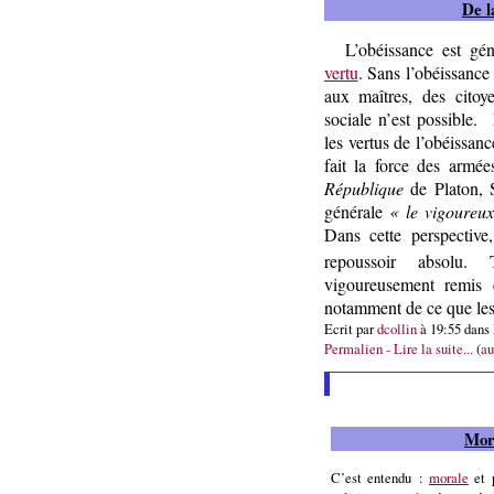
De l
L’obéissance est g
vertu
. Sans l’obéissance
aux maîtres, des cito
sociale n’est possible.
les vertus de l’obéissanc
fait la force des armé
République
de Platon, S
générale
« le vigoureu
Dans cette perspective,
repoussoir absolu. T
vigoureusement remis
notamment de ce que le
Ecrit par
dcollin
à 19:55 dans
Permalien - Lire la suite...
(
au
Mora
C’est entendu :
morale
et p