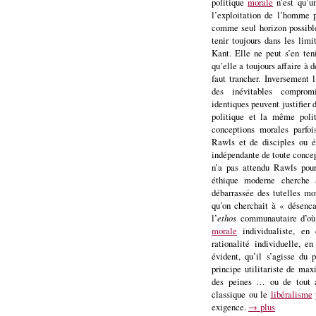
politique
morale
n’est qu’un
l’exploitation de l’homme 
comme seul horizon possible
tenir toujours dans les limi
Kant. Elle ne peut s’en te
qu’elle a toujours affaire à d
faut trancher. Inversement 
des inévitables comprom
identiques peuvent justifier 
politique et la même polit
conceptions morales parfoi
Rawls et de disciples ou é
indépendante de toute concep
n’a pas attendu Rawls pour
éthique moderne cherche à
débarrassée des tutelles mo
qu’on cherchait à « désenc
l’
ethos
communautaire d’où 
morale
individualiste, en
rationalité individuelle, e
évident, qu’il s’agisse du 
principe utilitariste de max
des peines … ou de tout 
classique ou le
libéralisme
exigence.
→ plus