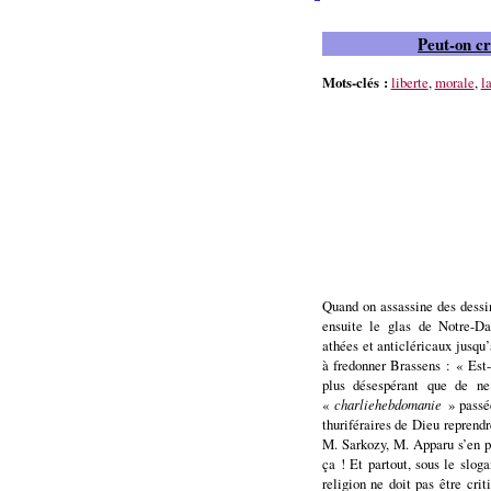
Peut-on cr
Mots-clés :
liberte
,
morale
,
l
Quand on assassine des dessi
ensuite le glas de Notre-D
athées et anticléricaux jusqu
à fredonner Brassens : « Est-
plus désespérant que de n
«
charliehebdomanie
» passée
thuriféraires de Dieu reprend
M. Sarkozy, M. Apparu s’en pr
ça ! Et partout, sous le slo
religion ne doit pas être cri