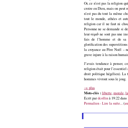
Or, ce n’est pas la religion qu
croire en Dieu, mais on peut r
n’est pas du tout la même cho
tout le monde, athées et aut
religion car il ne faut ni cho
Personne ne se demande si d
leur
niqab
ne sont pas une ins
fais de l’homme et de sa 
glorification des superstition
la croyance au Père Noël – ne
grave injure à la raison humai
J’avais tendance à penser, 
religion était pour l’essentiel
droit politique hégélien). La 
hommes vivront sous le joug.
→ plus
Mots-clés :
liberte
,
morale
,
l
Ecrit par
dcollin
à 19:22 dans
Permalien - Lire la suite...
(
au