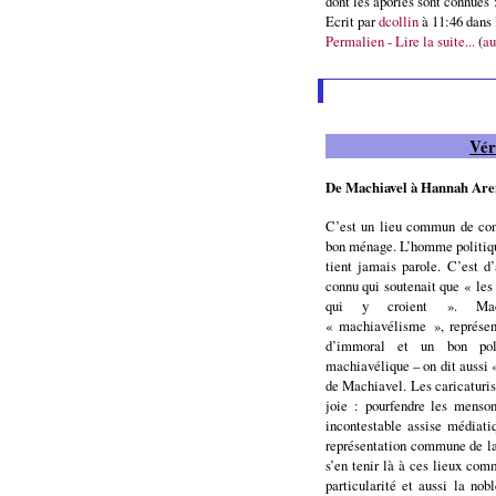
dont les apories sont connues 
Ecrit par
dcollin
à 11:46 dans
Permalien - Lire la suite...
(
au
Vér
De Machiavel à Hannah Are
C’est un lieu commun de cons
bon ménage. L’homme politique
tient jamais parole. C’est d
connu qui soutenait que « les
qui y croient ». Mach
« machiavélisme », représent
d’immoral et un bon poli
machiavélique – on dit aussi «
de Machiavel. Les caricaturis
joie : pourfendre les menson
incontestable assise médiati
représentation commune de la
s’en tenir là à ces lieux com
particularité et aussi la nob