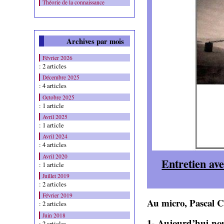
Théorie de la connaissance
Archives par mois
Février 2026
: 2 articles
Décembre 2025
: 4 articles
Octobre 2025
: 1 article
Avril 2025
: 1 article
Avril 2024
: 4 articles
Avril 2020
Entretien ave
: 1 article
Juillet 2019
: 2 articles
Février 2019
Au micro, Pascal Cl
: 2 articles
Juin 2018
1- Aujourd’hui nou
: 2 articles