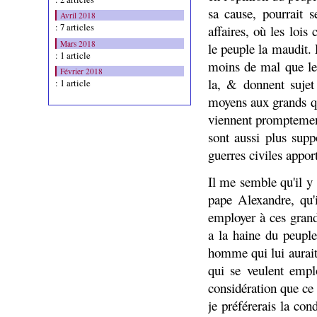
sa cause, pourrait 
Avril 2018
: 7 articles
affaires, où les lois
Mars 2018
le peuple la maudit. 
: 1 article
moins de mal que les
Février 2018
la, & donnent sujet
: 1 article
moyens aux grands qu
viennent promptement
sont aussi plus supp
guerres civiles appor
Il me semble qu'il y
pape Alexandre, qu'
employer à ces grand
a la haine du peuple
homme qui lui aurait
qui se veulent empl
considération que ce
je préférerais la co