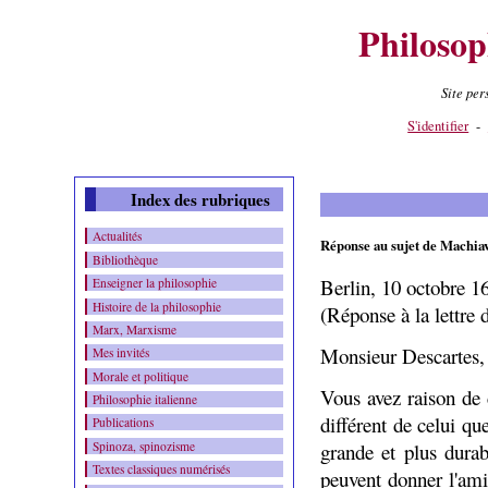
Philosop
Site pe
Contenu
-
Menu
-
S'identifier
-
Index des rubriques
Actualités
Réponse au sujet de Machia
Bibliothèque
Berlin, 10 octobre 1
Enseigner la philosophie
Histoire de la philosophie
(Réponse à la lettre
Marx, Marxisme
Monsieur Descartes,
Mes invités
Morale et politique
Vous avez raison de 
Philosophie italienne
différent de celui qu
Publications
grande et plus durab
Spinoza, spinozisme
Textes classiques numérisés
peuvent donner l'am