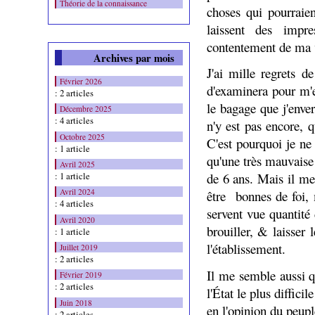
Théorie de la connaissance
choses qui pourraien
laissent des impr
contentement de ma 
Archives par mois
J'ai mille regrets d
Février 2026
d'examinera pour m'e
: 2 articles
le bagage que j'enve
Décembre 2025
: 4 articles
n'y est pas encore,
Octobre 2025
C'est pourquoi je ne
: 1 article
qu'une très mauvaise
Avril 2025
: 1 article
de 6 ans. Mais il me
Avril 2024
être
bonnes de foi,
: 4 articles
servent vue quantité
Avril 2020
brouiller, & laisser 
: 1 article
l'établissement.
Juillet 2019
: 2 articles
Il me semble aussi q
Février 2019
: 2 articles
l'État le plus diffici
Juin 2018
en l'opinion du peupl
: 2 articles