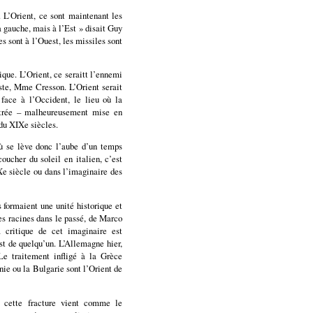
. L’Orient, ce sont maintenant les
à gauche, mais à l’Est » disait Guy
s sont à l’Ouest, les missiles sont
que. L’Orient, ce seraitt l’ennemi
iste, Mme Cresson. L’Orient serait
ace à l’Occident, le lieu où la
entrée – malheureusement mise en
 du XIXe siècles.
 où se lève donc l’aube d’un temps
oucher du soleil en italien, c’est
Xe siècle ou dans l’imaginaire des
formaient une unité historique et
ses racines dans le passé, de Marco
critique de cet imaginaire est
Est de quelqu’un. L’Allemagne hier,
 Le traitement infligé à la Grèce
nie ou la Bulgarie sont l’Orient de
e cette fracture vient comme le