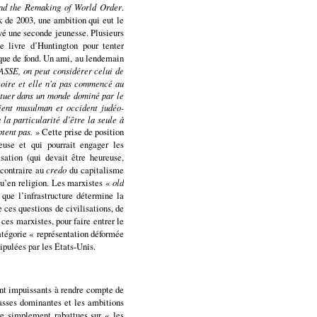
and the Remaking of World Order
.
ak de 2003, une ambition qui eut le
uvé une seconde jeunesse. Plusieurs
 livre d’Huntington pour tenter
ique de fond. Un ami, au lendemain
SSE, on peut considérer celui de
ire et elle n'a pas commencé au
ituer dans un monde dominé par le
rient musulman et occident judéo-
la particularité d’être la seule à
ptent pas.
» Cette prise de position
ieuse et qui pourrait engager les
sation (qui devait être heureuse,
contraire au
credo
du capitalisme
qu’en religion. Les marxistes «
old
que l’infrastructure détermine la
ces questions de civilisations, de
 ces marxistes, pour faire entrer le
atégorie « représentation déformée
pulées par les États-Unis.
nt impuissants à rendre compte de
classes dominantes et les ambitions
e simplement rabattues sur « les