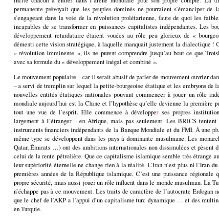
permanente prévoyait que les peuples dominés ne pourraient s’émanciper de la
s’engageant dans la voie de la révolution prolétarienne, faute de quoi les faible
incapables de se transformer en puissances capitalistes indépendantes. Les bou
développement retardataire étaient vouées au rôle peu glorieux de « bourge
démenti cette vision stratégique, à laquelle manquait justement la dialectique ! 
« révolution imminente », ils ne purent comprendre jusqu’au bout ce que Trot
avec sa formule du « développement inégal et combiné ».
Le mouvement populaire – car il serait abusif de parler de mouvement ouvrier dan
– a servi de tremplin sur lequel la petite-bourgeoise étatique et les embryons de la
nouvelles entités étatiques nationales pouvant commencer à jouer un rôle in
mondiale aujourd’hui est la Chine et l’hypothèse qu’elle devienne la première p
tout une vue de l’esprit. Elle commence à développe
r
ses propres institution
largement à l’étranger – en Afrique, mais pas seulement. Les BRICS tentent 
instruments financiers indépendants de la Banque Mondiale et du FMI. À une plus
même type se développent dans les pays à dominante musulmane. Les monarchi
Qatar, Émirats …) ont des ambitions internationales non dissimulées et pèsent d
celui de la rente pétrolière. Que ce capitalisme islamique semble très étrange 
leur supériorité éternelle ne change rien à la réalité. L’Iran n’est plus ni l’Iran d
premières années de la République islamique. C’est une puissance régionale q
propre sécurité, mais aussi jouer un rôle influent dans le monde musulman. La T
n’échappe pas à ce mouvement. Les traits de caractère de l’autocrate Erdogan n
que le chef de l’AKP a l’appui d’un capitalisme turc dynamique … et des multina
en Turquie.