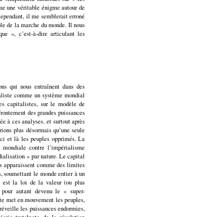
mme une véritable énigme autour de
 Cependant, il me semblerait erroné
ble de la marche du monde. Il nous
e », c’est-à-dire articulant les
ions qui nous entraînent dans des
taliste comme un système mondial
es capitalistes, sur le modèle de
frontement des grandes puissances
ée à ces analyses
,
et surtout après
rions plus désormais qu’une seule
ici et là les peuples opprimés. La
es mondiale contre l’impérialisme
ialisation » par nature. Le capital
es apparaissent comme des limites
es, soumettant le monde entier à un
est la loi de la valeur (ou plus
 pour autant devenu le « super-
ste met en mouvement les peuples,
 réveille les puissances endormies,
orie trotskyste de la révolution