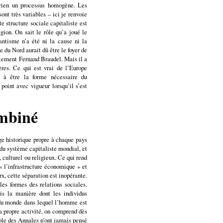
rien un processus homogène. Les
sont très variables – ici je renvoie
 structure sociale capitaliste est
gion. On sait le rôle qu’a joué le
ntisme n’a été ni la cause ni la
 du Nord aurait dû être le foyer de
ustement Fernand Braudel. Mais il a
ères. Ce qui est vrai de l’Europe
 à être la forme nécessaire du
oint avec vigueur lorsqu’il s’est
ombiné
age historique propre à chaque pays
s du système capitaliste mondial, et
 culturel ou religieux. Ce qui rend
 « l’infrastructure économique » et
rx, cette séparation est inopérante.
es formes des relations sociales.
ais la manière dont les individus
, du monde dans lequel l’homme est
a propre activité, on comprend dès
école des Annales n’ont jamais pensé