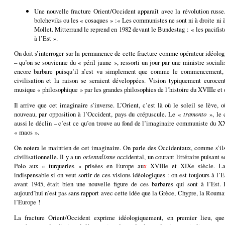
Une nouvelle fracture Orient/Occident apparaît avec la révolution russe
bolcheviks ou les « cosaques » :« Les communistes ne sont ni à droite ni 
Mollet. Mitterrand le reprend en 1982 devant le Bundestag : « les pacifiste
à l’Est ».
On doit s’interroger sur la permanence de cette fracture comme opérateur idéologi
– qu’on se souvienne du « péril jaune », ressorti un jour par une ministre social
encore barbare puisqu’il n’est vu simplement que comme le commencement, f
civilisation et la raison se seraient développées. Vision typiquement euroc
musique « philosophique » par les grandes philosophies de l’histoire du XVIIIe et
Il arrive que cet imaginaire s’inverse. L’Orient, c’est là où le soleil se lève,
nouveau, par opposition à l’Occident, pays du crépuscule. Le «
tramonto
», le c
aussi le déclin – c’est ce qu’on trouve au fond de l’imaginaire communiste du X
« maos ».
On notera le maintien de cet imaginaire. On parle des Occidentaux, comme s’ils 
civilisationnelle. Il y a un
orientalisme
occidental, un courant littéraire puisant 
Polo aux « turqueries » prisées en Europe au
x
XVIIIe et XIXe siècle. La 
indispensable si on veut sortir de ces visions idéologiques : on est toujours à l’
avant 1945, était bien une nouvelle figure de ces barbares qui sont à l’Est.
aujourd’hui n’est pas sans rapport avec cette idée que la Grèce, Chypre, la Rouma
l’Europe !
La fracture Orient/Occident exprime idéologiquement, en premier lieu, qu