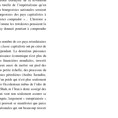
 tutelle de l’impérialisme qu’en
s bourgeoisies nationales seraient
rgeoisies des pays capitalistes à
oisies comprador »… L’histoire a
Comme les trotskistes pensaient la
sky donnait pourtant à comprendre
s nombre de ces pays retardataires
 classe capitaliste ont pu créer de
dépendant. La deuxième puissance
uissance économique n’est plus du
s financières mondiales, investit
eux aussi de mettre sur pied des
 petite échelle, des processus du
es pétrolières (Arabie Saoudite,
’un poids qui n’est plus seulement
aux Occidentaux imbus de l’idée de
u Shah, ni l’Iran à demi assiégé des
ui veut non seulement assurer sa
urquie, largement « européanisée »
e peuvent se manifester que parce
tionales qui ont beaucoup investi