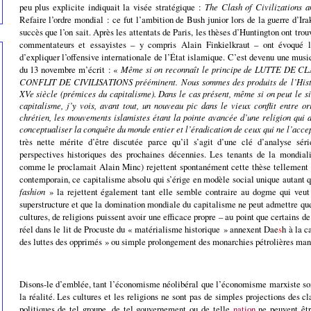
peu plus explicite indiquait la visée stratégique :
The Clash of Civilizations 
Refaire l’ordre mondial : ce fut l’ambition de Bush junior lors de la guerre d’Ir
succès que l’on sait. Après les attentats de Paris, les thèses d’Huntington ont tro
commentateurs et essayistes – y compris Alain Finkielkraut – ont évoqué le
d’expliquer l’offensive internationale de l’État islamique. C’est devenu une mus
du 13 novembre m’écrit : «
Même si on reconnaît le principe de LUTTE DE CLA
CONFLIT DE CIVILISATIONS prééminent. Nous sommes des produits de l’Histo
XVe siècle (prémices du capitalisme). Dans le cas présent, même si on peut le s
capitalisme, j’y vois, avant tout, un nouveau pic dans le vieux conflit entre o
chrétien, les mouvements islamistes étant la pointe avancée d’une religion qui a 
conceptualiser la conquête du monde entier et l’éradication de ceux qui ne l’acce
très nette mérite d’être discutée parce qu’il s’agit d’une clé d’analyse sér
perspectives historiques des prochaines décennies. Les tenants de la mondiali
comme le proclamait Alain Minc) rejettent spontanément cette thèse tellement 
contemporain, ce capitalisme absolu qui s’érige en modèle social unique autant 
fashion
» la rejettent également tant elle semble contraire au dogme qui veut 
superstructure et que la domination mondiale du capitalisme ne peut admettre que 
cultures, de religions puissent avoir une efficace propre – au point que certains de
réel dans le lit de Procuste du « matérialisme historique » annexent Dae
s
h à la c
des luttes des opprimés » ou simple prolongement des monarchies pétrolières mani
Disons-le d’emblée, tant l’économisme néolibéral que l’économisme marxiste so
la réalité. Les cultures et les religions ne sont pas de simples projections des 
politiques de tel groupe, de tel gouvernement ou de telle
nation
ne peuvent êtr