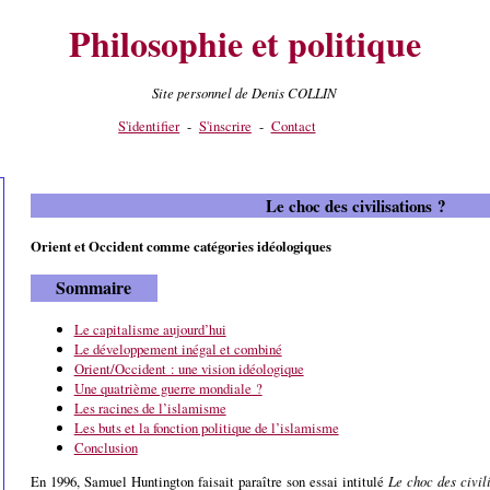
Philosophie et politique
Site personnel de Denis COLLIN
S'identifier
-
S'inscrire
-
Contact
Le choc des civilisations ?
Orient et Occident comme catégories idéologiques
Sommaire
Le capitalisme aujourd’hui
Le développement inégal et combiné
Orient/Occident : une vision idéologique
Une quatrième guerre mondiale ?
Les racines de l’islamisme
Les buts et la fonction politique de l’islamisme
Conclusion
En 1996, Samuel Huntington faisait paraître son essai intitulé
Le choc des civil