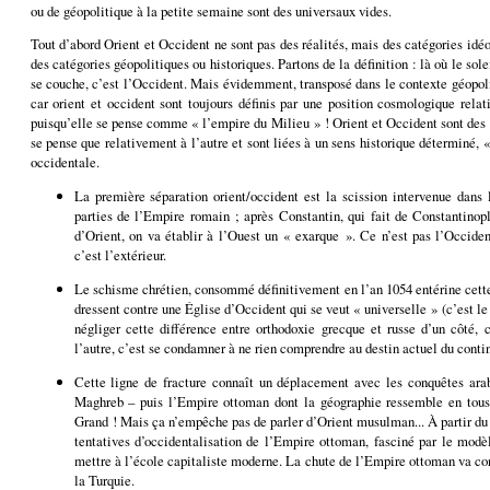
ou de géopolitique à la petite semaine sont des universaux vides.
Tout d’abord Orient et Occident ne sont pas des réalités, mais des catégories id
des catégories géopolitiques ou historiques. Partons de la définition : là où le solei
se couche, c’est l’Occident. Mais évidemment, transposé dans le contexte géopoli
car orient et occident sont toujours définis par une position cosmologique rela
puisqu’elle se pense comme « l’empire du Milieu » ! Orient et Occident sont des c
se pense que relativement à l’autre et sont liées à un sens historique déterminé, «
occidentale.
La première séparation orient/occident est la scission intervenue dans l
parties de l’Empire romain ; après Constantin, qui fait de Constantinop
d’Orient, on va établir à l’Ouest un « exarque ». Ce n’est pas l’Occide
c’est l’extérieur.
Le schisme chrétien, consommé définitivement en l’an 1054 entérine cette
dressent contre une Église d’Occident qui se veut « universelle » (c’est l
négliger cette différence entre orthodoxie grecque et russe d’un côté, 
l’autre, c’est se condamner à ne rien comprendre au destin actuel du conti
Cette ligne de fracture connaît un déplacement avec les conquêtes arab
Maghreb – puis l’Empire ottoman dont la géographie ressemble en tous 
Grand ! Mais ça n’empêche pas de parler d’Orient musulman... À partir du 
tentatives d’occidentalisation de l’Empire ottoman, fasciné par le modè
mettre à l’école capitaliste moderne. La chute de l’Empire ottoman va con
la Turquie.