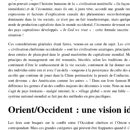
qu’on pouvait couper l’histoire humaine de la « civilisation matérielle » (la faço
immédiate) et de l’économie, mais ils ont, à juste titre, accordé une grande im
expressions et facteurs d’explication causale des phénomènes socio-historiq
dominante dans la vie sociale, ce n’est pas un fait transhistorique, mais quelq
mode de production capitaliste dans le monde occidental, l’économie devenant en q
des pays capitalistes développés. «
In God we trust
» : cette formule inscrite
situation !
Ces considérations générales étant faites, venons-en au cœur du sujet. Les civi
« civilisation chrétienne occidentale » sont les civilisations asiatiques, principal
deux entrées de plain-pied dans le grand maelström du capitalisme mondial. 
principes du management ont été remaniés, bricolés, selon les traditions de 
continuent d’être le soubassement de la vie sociale, continuent de lui donner son
des individus entre eux et avec l’au-delà – songeons à la persistance du culte des a
au rôle que continue de jouer dans la Chine postmaoïste la pensée de Confucius.
sont devenus « des Américains comme les autres » ! Dans son livre fameux Hu
différence les germes d’un des conflits majeurs des décennies à venir. Nous ne no
s’agit de pays lointains – malgré internet, le « village global » reste une fable – 
système national-mondial se fait par des méthodes en gros pacifiques.
Orient/Occident : une vision i
Les feux sont braqués sur le conflit entre l’Occident chrétien et l’Orie
correspondant. Mais ces grandes catégories qui peuvent être frappantes quand il s