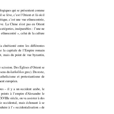
éologiques qui se présentent comme
l se lève, c’est l’Orient et là où il
tique, c’est une vue ethnocentrée,
tive. La Chine n’est pas en Orient
atégories, inséparables : l’une ne
 ethnocentré », celui de la culture
a chrétienté entre les différentes
le la capitale de l’Empire romain
nt, mais du point de vue byzantin,
 scission. Des Églises d’Orient se
e sens du
katholikos
grec). Du reste,
catholicisme et protestantisme de
nent européen.
es – il y a un occident arabe, le
points à l’empire d’Alexandre le
XVIIIe siècle, on va assister à des
le occidental, mais échouant à se
duire à l’« occidentalisation » de