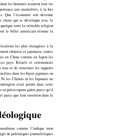
n dont les hommes assurent leur vie
portance aux mentalités, à la fois
ues. Que l’économie soit devenue
ue chose qui se développe avec le
uelque sorte la véritable religion
 sur le billet américain résume la
lisations les plus étrangères à la
ement chinoise et japonaise, toutes
Mais en Chine comme au Japon les
ces pays. Rituels et cérémonials
 sens et de structurer les rapports
ncêtres dans les foyers japonais ou
 Ni les Chinois ni les Japonais ne
ntington avait pointé dans cette
us en préoccupons guère parce qu’il
et parce que leur insertion dans le
déologique
nt musulman comme l’indique mon
’agit de polémiques journalistiques