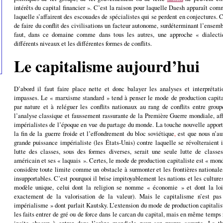
intérêts du capital financier ». C’est la raison pour laquelle Daesh apparaît co
laquelle s’affairent des escouades de spécialistes qui se perdent en conjectures.
de faire du conflit des civilisations un facteur autonome, surdéterminant l’ensem
faut, dans ce domaine comme dans tous les autres, une approche « dialectiqu
différents niveaux et les différentes formes de conflits.
Le capitalisme aujourd’hui
D’abord il faut faire place nette et donc balayer les analyses et interprétat
impasses. Le « marxisme standard » tend à penser le mode de production capi
par nature et à reléguer les conflits nationaux au rang de conflits entre group
l’analyse classique et faussement rassurante de la Première Guerre mondiale, af
impérialistes de l’époque en vue du partage du monde. La touche nouvelle apport
la fin de la guerre froide et l’effondrement du bloc soviétique
,
est que nous n’au
grande puissance impérialiste (les États-Unis) contre laquelle se révolteraient 
lutte des classes, sous des formes diverses, serait une seule lutte de class
américain et ses « laquais ». Certes, le mode de production capitaliste est « mond
considère toute limite comme un obstacle à surmonter et les frontières national
insupportables. C’est pourquoi il brise impitoyablement les nations et les cultur
modèle unique, celui dont la religion se nomme « économie » et dont la loi 
exactement de la valorisation de la valeur). Mais le capitalisme n’est pas
impérialisme » dont parlait Kautsky. L’extension du mode de production capitali
les faits entrer de gré ou de force dans le carcan du capital, mais en même temps
incite chacun à entrer dans l’arène mondiale pour son propre compte. La thé