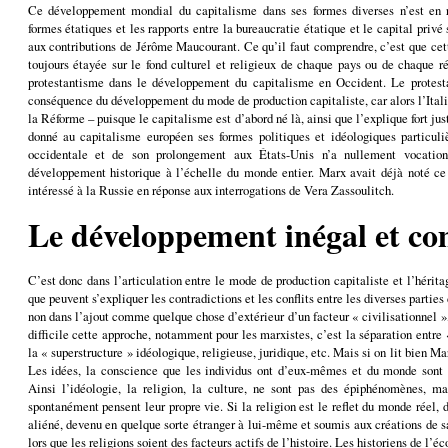
Ce développement mondial du capitalisme dans ses formes diverses n’est en 
formes étatiques et les rapports entre la bureaucratie étatique et le capital privé 
aux contributions de Jérôme Maucourant. Ce qu’il faut comprendre, c’est que cette
toujours étayée sur le fond culturel et religieux de chaque pays ou de chaque ré
protestantisme dans le développement du capitalisme en Occident. Le protesta
conséquence du développement du mode de production capitaliste, car alors l’Italie
la Réforme – puisque le capitalisme est d’abord né là, ainsi que l’explique fort j
donné au capitalisme européen ses formes politiques et idéologiques particuli
occidentale et de son prolongement aux États-Unis n’a nullement vocation
développement historique à l’échelle du monde entier. Marx avait déjà noté ce p
intéressé à la Russie en réponse aux interrogations de Vera Zassoulitch.
Le développement inégal et c
C’est donc dans l’articulation entre le mode de production capitaliste et l’hérit
que peuvent s’expliquer les contradictions et les conflits entre les diverses partie
non dans l’ajout comme quelque chose d’extérieur d’un facteur « civilisationnel »,
difficile cette approche, notamment pour les marxistes, c’est la séparation entre
la « superstructure » idéologique, religieuse, juridique, etc. Mais si on lit bien Ma
Les idées, la conscience que les individus ont d’eux-mêmes et du monde sont l
Ainsi l’idéologie, la religion, la culture, ne sont pas des épiphénomènes, m
spontanément pensent leur propre vie. Si la religion est le reflet du monde réel
aliéné, devenu en quelque sorte étranger à lui-même et soumis aux créations de s
lors que les religions soient des facteurs actifs de l’histoire. Les historiens de l’