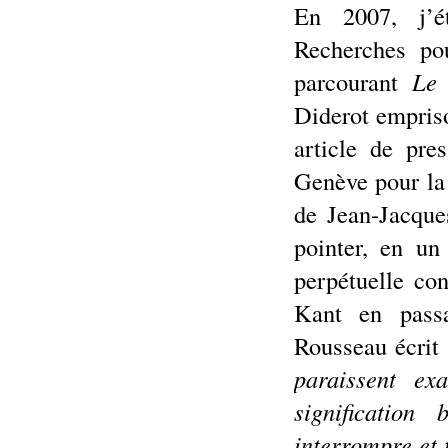
En 2007, j’ét
Recherches po
parcourant
Le
Diderot empris
article de pre
Genève pour la
de Jean-Jacque
pointer, en un 
perpétuelle co
Kant en passa
Rousseau écrit
paraissent ex
signification
interrompre et 