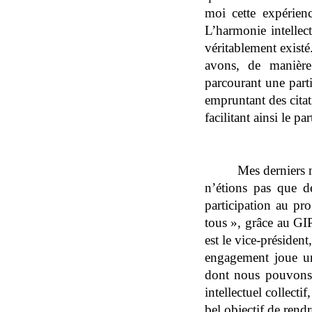
moi cette expérien
L’harmonie intellec
véritablement existé
avons, de manière
parcourant une part
empruntant des cita
facilitant ainsi le p
Mes derniers 
n’étions pas que de
participation au p
tous », grâce au GIP
est le vice-présiden
engagement joue un
dont nous pouvons ê
intellectuel collect
bel objectif de rend