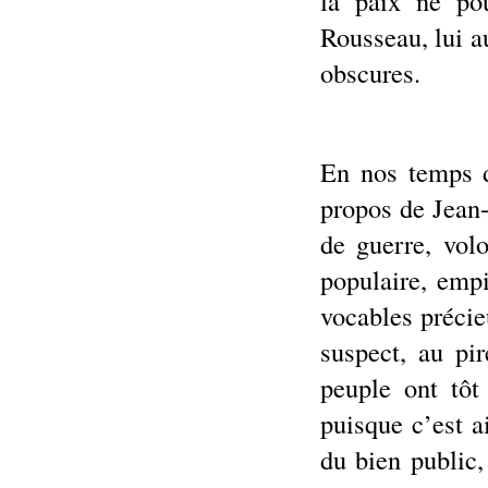
la paix ne po
Rousseau, lui a
obscures.
En nos temps de
propos de Jean-
de guerre, vol
populaire, empi
vocables préci
suspect, au pi
peuple ont tôt
puisque c’est a
du bien public,