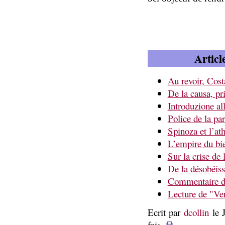
Articl
Au revoir, Cos
De la causa, pr
Introduzione all
Police de la par
Spinoza et l’at
L’empire du bi
Sur la crise de 
De la désobéis
Commentaire du 
Lecture de "Ver
Ecrit par
dcollin
le 
fois.