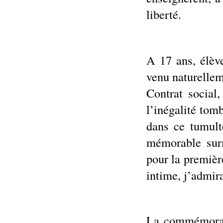
liberté.
A 17 ans, élèv
venu naturellem
Contrat social
l’inégalité tom
dans ce tumulte
mémorable surm
pour la premiè
intime, j’admir
La commémorati