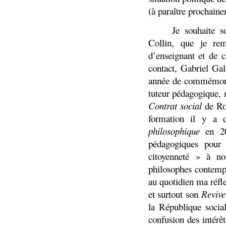
(à paraître prochain
Je souhaite s
Collin, que je re
d’enseignant et de 
contact, Gabriel Gal
année de commémorati
tuteur pédagogique, 
Contrat social
de Rou
formation il y a 
philosophique
en 20
pédagogiques pour
citoyenneté » à no
philosophes contempo
au quotidien ma réf
et surtout son
Revive
la République socia
confusion des intérêt