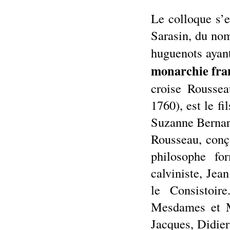
Le colloque s’e
Sarasin, du nom
huguenots aya
monarchie fra
croise Roussea
1760), est le f
Suzanne Bernar
Rousseau, conç
philosophe fo
calviniste, Jea
le Consistoir
Mesdames et Me
Jacques, Didie