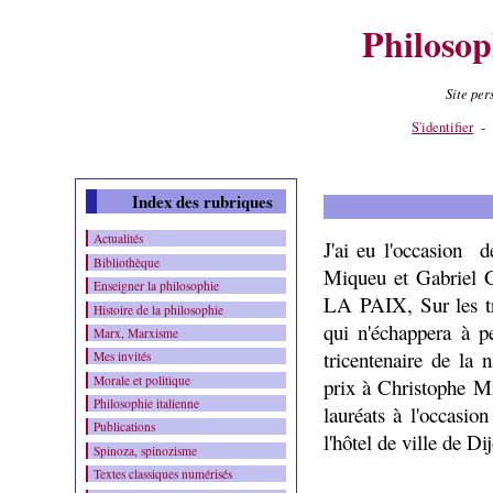
Philosop
Site pe
Contenu
-
Menu
-
S'identifier
-
Index des rubriques
Actualités
J'ai eu l'occasion 
Bibliothèque
Miqueu et Gabriel 
Enseigner la philosophie
LA PAIX, Sur les t
Histoire de la philosophie
qui n'échappera à p
Marx, Marxisme
tricentenaire de la
Mes invités
Morale et politique
prix à Christophe Mi
Philosophie italienne
lauréats à l'occasi
Publications
l'hôtel de ville de Di
Spinoza, spinozisme
Textes classiques numérisés