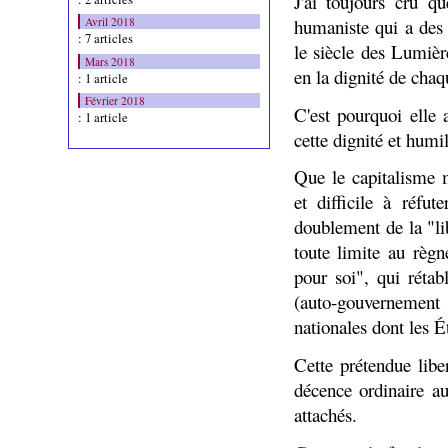
J'ai toujours cru q
humaniste qui a des 
Avril 2018
: 7 articles
le siècle des Lumière
Mars 2018
en la dignité de cha
: 1 article
Février 2018
C'est pourquoi elle 
: 1 article
cette dignité et humi
Que le capitalisme m
et difficile à réfut
doublement de la "li
toute limite au règ
pour soi", qui rétab
(auto-gouvernement 
nationales dont les Ét
Cette prétendue liber
décence ordinaire au
attachés.