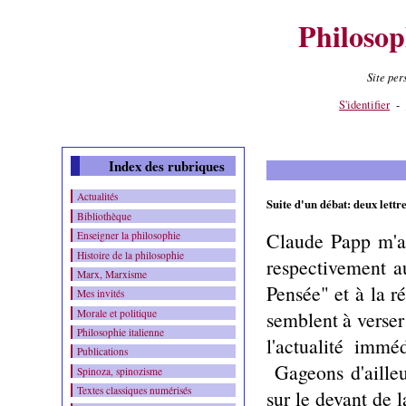
Philosop
Site pe
Contenu
-
Menu
-
S'identifier
-
Index des rubriques
Actualités
Suite d'un débat: deux lett
Bibliothèque
Claude Papp m'a f
Enseigner la philosophie
Histoire de la philosophie
respectivement a
Marx, Marxisme
Pensée" et à la 
Mes invités
Morale et politique
semblent à verser
Philosophie italienne
l'actualité immé
Publications
Gageons d'ailleu
Spinoza, spinozisme
Textes classiques numérisés
sur le devant de l