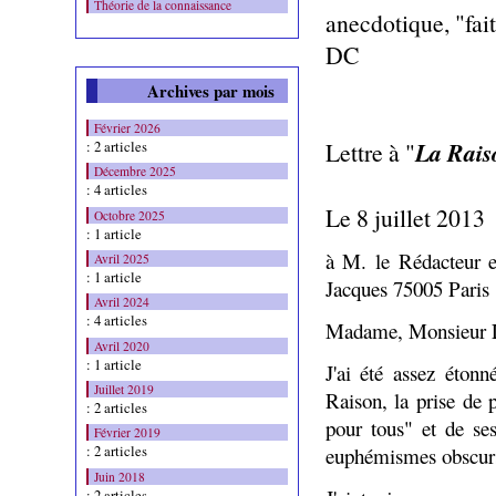
Théorie de la connaissance
anecdotique, "fai
DC
Archives par mois
Février 2026
La Rais
Lettre à "
: 2 articles
Décembre 2025
: 4 articles
L
e 8 juillet 2013
Octobre 2025
: 1 article
à M. le Rédacteur 
Avril 2025
: 1 article
Jacques 75005 Paris
Avril 2024
: 4 articles
Madame, Monsieur L
Avril 2020
: 1 article
J'ai été assez éton
Juillet 2019
Raison, la prise de 
: 2 articles
pour tous" et de s
Février 2019
: 2 articles
euphémismes obscurs
Juin 2018
: 2 articles