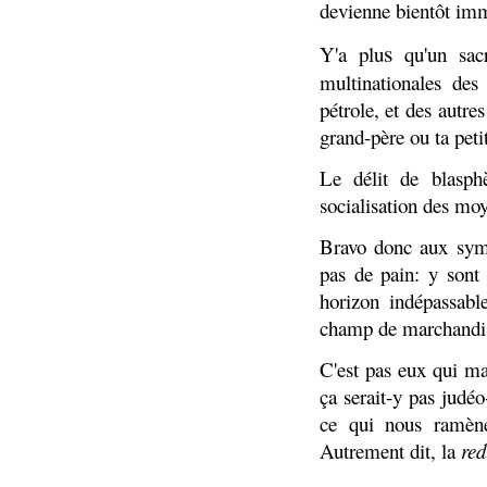
devienne bientôt imm
s
Y'a plu
qu'un sacr
multinationales de
pétrole, et des autre
grand-père ou ta peti
Le délit de blasph
socialisation des mo
Bravo donc aux sym
pas de pain: y sont
horizon indépassabl
champ de marchandisa
C'est pas eux qui man
ça serait-y pas judé
ce qui nous ramène
Autrement dit, la
red