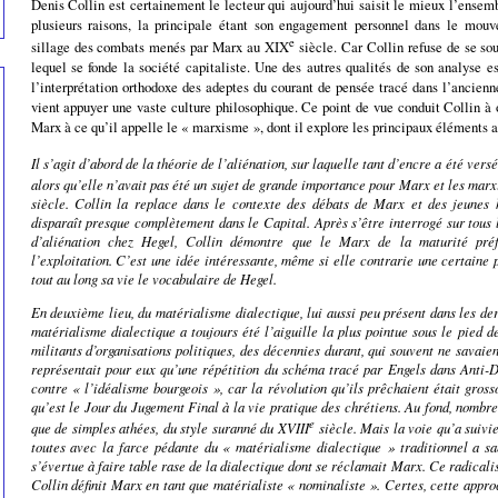
Denis Collin est certainement le lecteur qui aujourd’hui saisit le mieux l’ensem
plusieurs raisons, la principale étant son engagement personnel dans le mouv
e
sillage des combats menés par Marx au XIX
siècle. Car Collin refuse de se sou
lequel se fonde la société capitaliste. Une des autres qualités de son analyse es
l’interprétation orthodoxe des adeptes du courant de pensée tracé dans l’ancien
vient appuyer une vaste culture philosophique. Ce point de vue conduit Collin à
Marx à ce qu’il appelle le « marxisme », dont il explore les principaux éléments a
Il s’agit d’abord de la théorie de l’aliénation, sur laquelle tant d’encre a été ver
alors qu’elle n’avait pas été un sujet de grande importance pour Marx et les marx
siècle. Collin la replace dans le contexte des débats de Marx et des jeunes 
disparaît presque complètement dans le
Capital
. Après s’être interrogé sur tous 
d’aliénation chez Hegel, Collin démontre que le Marx de la maturité préfé
l’exploitation. C’est une idée intéressante, même si elle contrarie une certain
tout au long sa vie le vocabulaire de Hegel.
En deuxième lieu, du matérialisme dialectique, lui aussi peu présent dans les de
matérialisme dialectique a toujours été l’aiguille la plus pointue sous le pied d
militants d’organisations politiques, des décennies durant, qui souvent ne savaien
représentait pour eux qu’une répétition du schéma tracé par Engels dans
Anti-
contre « l’idéalisme bourgeois », car la révolution qu’ils prêchaient était gross
qu’est le Jour du Jugement Final à la vie pratique des chrétiens. Au fond, nombre
e
que de simples athées, du style suranné du XVIII
siècle. Mais la voie qu’a suivie
toutes avec la farce pédante du « matérialisme dialectique » traditionnel a san
s’évertue à faire table rase de la dialectique dont se réclamait Marx. Ce radical
Collin définit Marx en tant que matérialiste « nominaliste ». Certes, cette appro