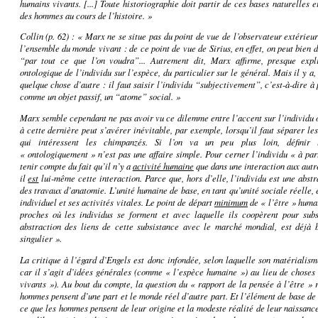
humains vivants. [...] Toute historiographie doit partir de ces bases naturelles e
des hommes au cours de l’histoire. »
Collin
(p. 62) : « Marx ne se situe pas du point de vue de l’observateur extérieu
l’ensemble du monde vivant : de ce point de vue de Sirius, en effet, on peut bien
“par tout ce que l’on voudra”... Autrement dit, Marx affirme, presque expli
ontologique de l’individu sur l’espèce, du particulier sur le général. Mais il y a,
quelque chose d’autre : il faut saisir l’individu “subjectivement”, c’est-à-dire à 
comme un objet passif, un “atome” social. »
Marx semble cependant ne pas avoir vu ce dilemme entre l’accent sur l’individu o
à cette dernière peut s’avérer inévitable, par exemple, lorsqu’il faut séparer l
qui intéressent les chimpanzés. Si l’on va un peu plus loin, défini
« ontologiquement » n’est pas une affaire simple. Pour cerner l’individu « à parti
tenir compte du fait qu’il n’y a
activité humaine
que dans une interaction aux autre
il
est
lui-même cette interaction. Parce que, hors d’elle, l’individu est une abstr
des travaux d’anatomie. L’unité humaine de base, en tant qu’unité sociale réelle,
individuel et ses activités vitales. Le point de départ
minimum
de « l’être » humai
proches où les individus se forment et avec laquelle ils coopèrent pour subs
abstraction des liens de cette subsistance avec le marché mondial, est déjà 
singulier ».
La critique à l’égard d’Engels est donc infondée, selon laquelle son matérialism
car il s’agit d’idées générales (comme « l’espèce humaine ») au lieu de choses
vivants »). Au bout du compte, la question du « rapport de la pensée à l’être » 
hommes pensent d’une part et le monde réel d’autre part. Et l’élément de base de 
ce que les hommes pensent de leur origine et la modeste réalité de leur naissanc