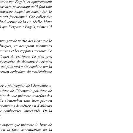
posées par Engels, et apparemment
as dire pour autant qu’il faut tout
arxiste auquel on aurait ôté le
urait fonctionner. Car coller aux
la diversité de la vie réelle. Marx
l que l’exposait Engels, même s’il
une grande partie des liens que le
olitiques, en acceptant néanmoins
uctives et les rapports sociaux. Ce
’objet de critiques. Le plus gros
nécessaire de démontrer certains
 qui plus tard a été comblée par la
version orthodoxe du matérialisme
er « philosophie de l’économie »,
itique de l’économie politique de
int de vue présente toutefois des
Ils s’entendent tous bien plus en
onomistes de métier est d’ailleurs
 nombreuses universités. Or la
.
me majeur que présente le livre de
est la forte accentuation sur la