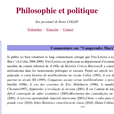
Philosophie et politique
Site personnel de Denis COLLIN
S'identifier
-
S'inscrire
-
Contact
Commentaire sur "Comprendre Marx
Je publie ici bien volontiers le long commentaire critique que Vito Letizia a é
Marx"
(A.Colin, 2006-2009). Vito Letízia est professeur au département d’économ
membre du comité éditorial de
O Olho da História Crítica Marxista
.Il a cons
militantisme dans les mouvements politiques et sociaux. Parmi ses article les
golpeada: a curta história do neoliberalismo na versão Collor
(1993),
A era d
guerras no século XX
(1995),
Conquistas sociais versus neoliberalismo: o pov
batalha
(1996),
A era dos extremos de Eric Hobsbawm
(1996),
A mundia
Chesnais
(1997),
Afganistão: a revolução às avessas
(2001). Il est l’auteur de 
difícil construção do saber econômico
(2003),
Movimento das contradições na 
(2003)
, A terceira oportunidade imperial americana
(2003),
China: o salto para o
grande crise
(2010),
Sobre História e consciência de classe
(2010). (Denis Collin)
***