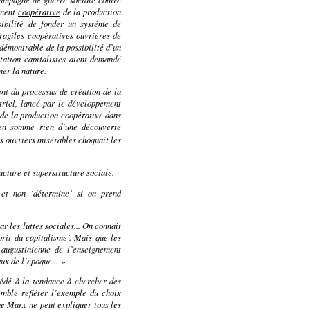
rement
coopérative
de la production
sibilité de fonder un système de
fragiles coopératives ouvrières de
ndémontrable de la possibilité d’un
itation capitalistes aient demandé
er la nature.
nt du processus de création de la
triel, lancé par le développement
de la production coopérative dans
t en somme rien d’une découverte
rs ouvriers misérables choquait les
ucture et superstructure sociale.
 et non ‘détermine’ si on prend
ar les luttes sociales... On connaît
prit du capitalisme’. Mais que les
 augustinienne de l’enseignement
ux de l’époque... »
édé à la tendance à chercher des
mble refléter l’exemple du choix
ue Marx ne peut expliquer tous les