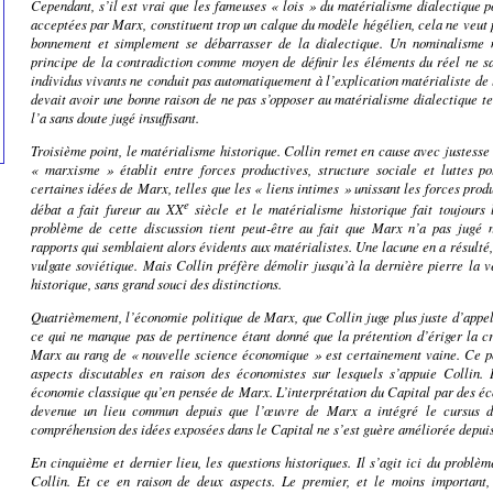
Cependant, s’il est vrai que les fameuses « lois » du matérialisme dialectique 
acceptées par Marx, constituent trop un calque du modèle hégélien, cela ne veut p
bonnement et simplement se débarrasser de la dialectique. Un nominalisme m
principe de la contradiction comme moyen de définir les éléments du réel ne sa
individus vivants ne conduit pas automatiquement à l’explication matérialiste de 
devait avoir une bonne raison de ne pas s’opposer au matérialisme dialectique te
l’a sans doute jugé insuffisant.
Troisième point, le matérialisme historique. Collin remet en cause avec justesse 
« marxisme » établit entre forces productives, structure sociale et luttes p
certaines idées de Marx, telles que les « liens intimes » unissant les forces prod
e
débat a fait fureur au XX
siècle et le matérialisme historique fait toujours l
problème de cette discussion tient peut-être au fait que Marx n’a pas jugé 
rapports qui semblaient alors évidents aux matérialistes. Une lacune en a résulté,
vulgate
soviétique. Mais Collin préfère démolir jusqu’à la dernière pierre la 
historique, sans grand souci des distinctions.
Quatrièmement, l’économie politique de Marx, que Collin juge plus juste d’appel
ce qui ne manque pas de pertinence étant donné que la prétention d’ériger la cr
Marx au rang de « nouvelle science économique » est certainement vaine. Ce po
aspects discutables en raison des économistes sur lesquels s’appuie Collin. 
économie classique qu’en pensée de Marx. L’interprétation du
Capital
par des éc
devenue un lieu commun depuis que l’œuvre de Marx a intégré le cursus de
compréhension des idées exposées dans le
Capital
ne s’est guère améliorée depuis
En cinquième et dernier lieu, les questions historiques. Il s’agit ici du problè
Collin. Et ce en raison de deux aspects. Le premier, et le moins important, 