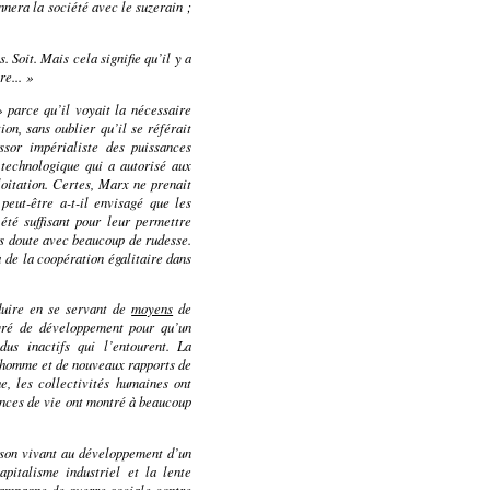
nnera la société avec le suzerain ;
 Soit. Mais cela signifie qu’il y a
re... »
parce qu’il voyait la nécessaire
on, sans oublier qu’il se référait
essor impérialiste des puissances
 technologique qui a autorisé aux
loitation. Certes, Marx ne prenait
eut-être a-t-il envisagé que les
été suffisant pour leur permettre
ns doute avec beaucoup de rudesse.
à de la coopération égalitaire dans
duire en se servant de
moyens
de
egré de développement pour qu’un
us inactifs qui l’entourent. La
 l’homme et de nouveaux rapports de
e, les collectivités humaines ont
ences de vie ont montré à beaucoup
e son vivant au développement d’un
pitalisme industriel et la lente
ampagne de guerre sociale contre