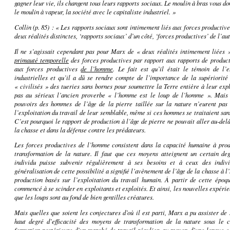
gagner leur vie, ils changent tous leurs rapports sociaux. Le moulin à bras vous do
le moulin à vapeur, la société avec le capitaliste industriel. »
Collin
(p. 85) : « Les rapports sociaux sont intimement liés aux forces productives.
deux réalités distinctes, ‘rapports sociaux’ d’un côté, ‘forces productives’ de l’aut
Il ne s’agissait cependant pas
pour Marx de « deux réalités intimement liées » 
primauté temporelle
des forces productives par rapport aux rapports de producti
aux forces productives
de l’homme
. Le fait est qu’il était le témoin de l’
industrielles et qu’il a dû se rendre compte de l’importance de la supériorité
« civilisés » des tueries sans bornes pour soumettre la Terre entière à leur exp
pas au sérieux l’ancien proverbe « l’homme est le loup de l’homme ». Mais p
pouvoirs des hommes de l’âge de la pierre taillée sur la nature n’eurent pas 
l’exploitation du travail de leur semblable, même si ces hommes se traitaient sa
C’est pourquoi le rapport de production à l’âge de pierre ne pouvait aller au-del
la chasse et dans la défense contre les prédateurs.
Les forces productives de l’homme consistent dans la capacité humaine à pro
transformation de la nature. Il faut que ces moyens atteignent un certain d
individu puisse subvenir régulièrement à ses besoins et à ceux des individ
généralisation de cette possibilité a signifié l’avènement de l’âge de la chasse à
production basés sur l’exploitation du travail humain. À partir de cette époqu
commencé à se scinder en exploitants et exploités. Et ainsi, les nouvelles expéri
que les loups sont au fond de bien gentilles créatures.
Mais quelles que soient les conjectures d’où il est parti, Marx a pu assister d
haut degré d’efficacité des moyens de transformation de la nature sous le ca
formation
postérieure
d’un marché de travail régulier, au moyen d’une longue c