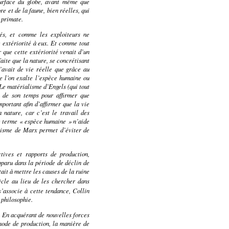
surface du globe, avant même que
re et de la faune, bien réelles, qui
 primate.
tés, et comme les exploiteurs ne
re extériorité à eux. Et comme tout
 que cette extériorité venait d’un
faite que la nature, se concrétisant
n’avait de vie réelle que grâce au
ue l’on exalte l’espèce humaine ou
. Le matérialisme d’Engels (qui tout
 de son temps pour affirmer que
portant afin d’affirmer que la vie
 nature, car c’est le travail des
 le terme « espèce humaine » n’aide
lisme de Marx permet d’éviter de
tives et rapports de production,
pparu dans la période de déclin de
ait à mettre les causes de la ruine
cle au lieu de les chercher dans
s’associe à cette tendance, Collin
 philosophie
.
. En acquérant de nouvelles forces
mode de production, la manière de