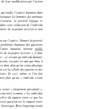
t de leur modification par l’action
r qui étudie l’espèce humaine dans
 distinguer les hommes des animaux
citement, la priorité logique et
 dans cette réduction de l’individu
partir de sa propre activité et non
u sur l’espèce. Donner la priorité
es problèmes humains des questions
r l’unité humaine minime
réelle
r de sa propre activité », il faut
s ; et, en tant qu’individu humain,
action, excepté en tant que base à
 est donc plus qu’un corps physique
n est la cellule des parents et des
ister. Et ceci, même si l’on fait
bien plus qu’un « individu vivant
e serait « largement spéculatif »,
 concrètes (comme « les individus
relève du rapport entre ce que les
cette question est le rapport entre
e historique. Bien longtemps avant