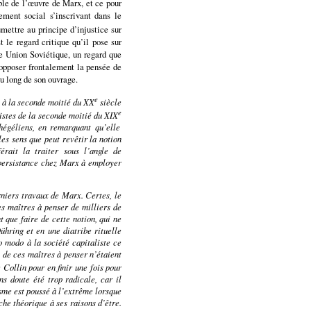
ble de l’œuvre de Marx, et ce pour
ement social s’inscrivant dans le
mettre au principe d’injustice sur
t le regard critique qu’il pose sur
ne Union Soviétique, un regard que
 opposer frontalement la pensée de
u long de son ouvrage.
e
sé à la seconde moitié du XX
siècle
e
istes de la seconde moitié du XIX
hégéliens, en remarquant qu’elle
les sens que peut revêtir la notion
rait la traiter sous l’angle de
e persistance chez Marx à employer
rniers travaux de Marx. Certes, le
es maîtres à penser de milliers de
t que faire de cette notion, qui ne
Dühring
et en une diatribe rituelle
o modo à la société capitaliste ce
 de ces maîtres à penser n’étaient
 Collin pour en finir une fois pour
s doute été trop radicale, car il
isme est poussé à l’extrême lorsque
che théorique à ses raisons d’être.