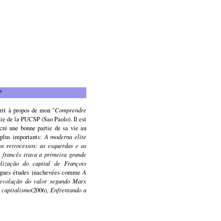
"
crit à propos de mon "
Comprendre
ie de la PUCSP (Sao Paolo). Il est
acré une bonne partie de sa vie au
 plus importants:
A moderna elite
os retrocessos: as esquerdas e as
o francês trava a primeira grande
lização do capital de François
longues études inachevées comme
A
evolução do valor segundo Marx
 capitalismo
(2006),
Enfrentando a