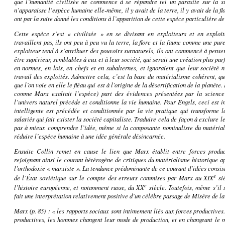
que l’humanité civilisée ne commence à se répandre tel un parasite sur la 
n’apparaisse l’espèce humaine elle-même, il y avait de la terre, il y avait de la flo
ont par la suite donné les conditions à l’apparition de cette espèce particulière de
Cette espèce s’est « civilisée » en se divisant en exploiteurs et en exploi
travaillent pas, ils ont peu à peu vu la terre, la flore et la faune comme une pu
exploiteur tend à s’attribuer des pouvoirs surnaturels, ils ont commencé à penser
être supérieur, semblables à eux et à leur société, qui serait une création plus par
en normes, en lois, en chefs et en subalternes, et ignoraient que leur société 
travail des exploités. Admettre cela, c’est la base du matérialisme cohérent, q
que l’on voie en elle le fléau qui est à l’origine de la désertification de la planète
comme Marx exaltait l’espèce) part des évidences présentées par la science
l’univers naturel précède et conditionne la vie humaine. Pour Engels, ceci est im
intelligente est précédée et conditionnée par la vie pratique qui transforme la
salariés qui fait exister la société capitaliste. Traduire cela de façon à exclure
pas à mieux comprendre l’idée, même si la composante nominaliste du matéria
réduire l’espèce humaine à une idée générale désincarnée.
Ensuite Collin remet en cause le lien que Marx établit entre forces produc
rejoignant ainsi le courant hétérogène de critiques du matérialisme historique a
l’orthodoxie « marxiste ». La tendance prédominante de ce courant d’idées consist
e
de l’État soviétique sur le compte des erreurs commises par Marx au XIX
siè
e
l’histoire européenne, et notamment russe, du XX
siècle. Toutefois, même s’il 
fait une interprétation relativement positive d’un célèbre passage de
Misère de la
Marx (p. 85) : « les rapports sociaux sont intimement liés aux forces productives
productives, les hommes changent leur mode de production, et en changeant le 