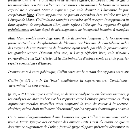
les misérables résistants à l’entrée aux usines. Par ailleurs, la forme nécessai
capitaliste a conduit Marx à supposer que cela donnait à l’humanité la pos
coopération
libre
. Cette supposition ne pouvait cependant être validée par les 
l’époque de Marx. Collin laisse toutefois entendre qu’il accepte la supposition i
futur système de coopération libre, mais refuse l’idée que les rapports d’explo
préalablement
un haut degré de développement de la capacité humaine à transform
Mais Marx semble avoir jugé superflu de démontrer longuement le fonctionneme
forme particulière d’exploitation de l’homme par l’homme du capitalisme indus
des moyens de transformation de la nature ayant rendu possible la prédominance 
les grandes usines. D’autant plus que, si l’on y réfléchit bien, cela n’avai
e
extraordinaire au XIX
siècle, où la dissémination d’usines sombres et de quartie
esprits romantiques d’Europe.
Donnant suite à
cette polémique, Collin entre sur le terrain des rapports entre str
Collin
(p. 91) : « 1/ La ‘base’ conditionne la superstructure. Conditionne
‘déterminer’ au sens strict…
(p. 92) « 2/ La politique s’explique, en dernière analyse ou en dernière instance, p
les analyses de Max Weber sur les rapports entre l’éthique protestante et ‘l’es
aspirations sociales nouvelles aient emprunté la voie du retour à la lecture
chrétien, cela n’était nullement ‘déterminé’ par les rapports économiques et socia
Cette sorte d’argumentation donne l’impression que Collin a momentanément c
poux à Marx, typique des critiques des années 1970. C’est du moins ce que se
doctrinaire augustinien de Luther, formulé (page 92) pour prétendre démontrer q