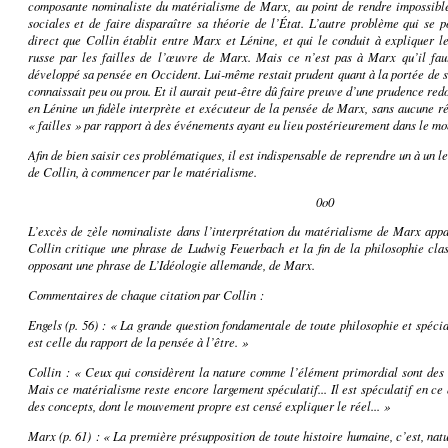
composante nominaliste du matérialisme de Marx, au point de rendre impossible 
sociales et de faire disparaître sa théorie de l’État. L’autre problème qui se po
direct que Collin établit entre Marx et Lénine, et qui le conduit à expliquer l
russe par les failles de l’œuvre de Marx. Mais ce n’est pas à Marx qu’il fau
développé sa pensée en Occident. Lui-même restait prudent quant à la portée de se
connaissait peu ou prou. Et il aurait peut-être dû faire preuve d’une prudence re
en Lénine un fidèle interprète et exécuteur de la pensée de Marx, sans aucune rés
« failles » par rapport à des événements ayant eu lieu postérieurement dans le mo
Afin de bien saisir ces problématiques, il est indispensable de reprendre un à un l
de Collin, à commencer par le matérialisme.
0o0
L’excès de zèle nominaliste dans l’interprétation du matérialisme de Marx appar
Collin critique une phrase de
Ludwig Feuerbach et la fin de la philosophie cla
opposant une phrase de
L’Idéologie allemande
, de Marx.
Commentaires de chaque citation par Collin :
Engels (p. 56) : « La grande question fondamentale de toute philosophie et spéc
est celle du rapport de la pensée à l’être. »
Collin
: « Ceux qui considèrent la nature comme l’élément primordial sont des ma
Mais ce matérialisme reste encore largement spéculatif... Il est spéculatif en ce
des concepts, dont le mouvement propre est censé expliquer le réel... »
Marx (p. 61) : « La première présupposition de toute histoire humaine, c’est, nat