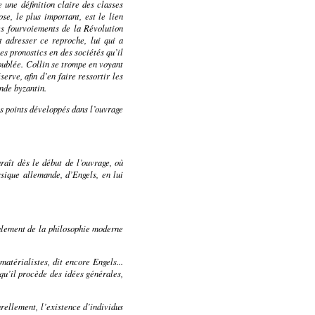
une définition claire des classes
se, le plus important, est le lien
es fourvoiements de la Révolution
t adresser ce reproche, lui qui a
s pronostics en des sociétés qu’il
doublée. Collin se trompe en voyant
erve, afin d’en faire ressortir les
nde byzantin.
es points développés dans l’ouvrage
aît dès le début de l’ouvrage, où
ssique allemande
, d’Engels, en lui
ialement de la philosophie moderne
térialistes, dit encore Engels...
 qu’il procède des idées générales,
urellement, l’existence d’individus