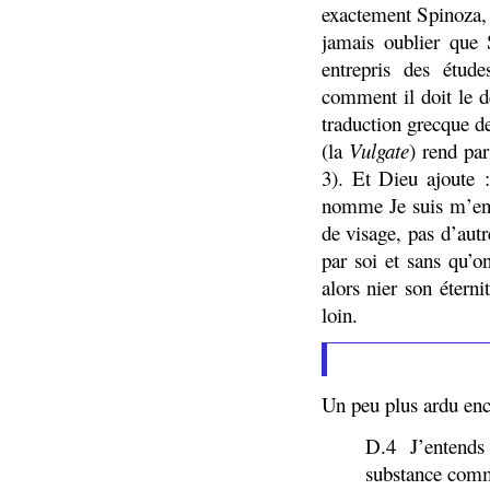
exactement Spinoza, o
jamais oublier que S
entrepris des étu
comment il doit le d
traduction grecque d
(la
Vulgate
) rend pa
3). Et Dieu ajoute :
nomme Je suis m’env
de visage, pas d’autre
par soi et sans qu’o
alors nier son éterni
loin.
Un peu plus ardu enco
D.4 J’entends
substance comm