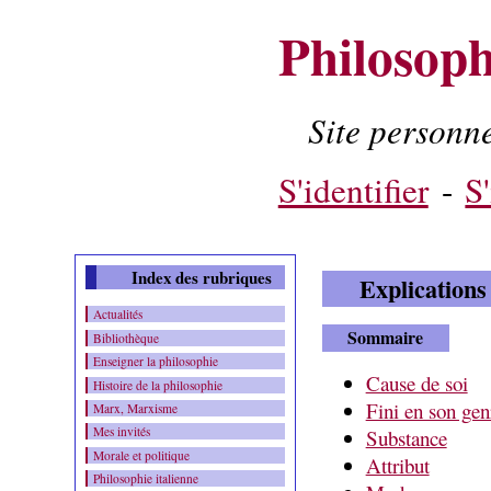
Philosoph
Site person
Contenu
-
Menu
-
S'identifier
-
S'
Index des rubriques
Explications
Actualités
Sommaire
Bibliothèque
Enseigner la philosophie
Cause de soi
Histoire de la philosophie
Fini en son gen
Marx, Marxisme
Mes invités
Substance
Morale et politique
Attribut
Philosophie italienne