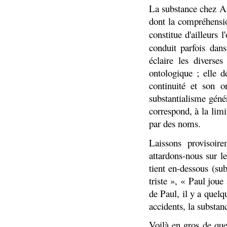
La substance chez Ar
dont la compréhensio
constitue d'ailleurs l
conduit parfois dan
éclaire les diverses
ontologique ; elle d
continuité et son 
substantialisme génér
correspond, à la lim
par des noms.
Laissons provisoire
attardons-nous sur 
tient en-dessous (su
triste », « Paul jou
de Paul, il y a quel
accidents, la substan
Voilà en gros de que