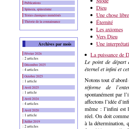
Mode
Publications
Dieu
Spinoza, spinozisme
Une chose libre
Textes classiques numérisés
Éternité
Théorie de la connaissance
Les axiomes
Vers Dieu
Une interprétat
Archives par mois
La puissance de 
Février 2026
: 2 articles
Le point de départ
Décembre 2025
éternel et infini et 
: 4 articles
Octobre 2025
Notons tout d’abord 
: 1 article
réforme de l’ente
Avril 2025
: 1 article
spontanément par l’i
Avril 2024
affectons l’idée d’in
: 4 articles
même : l’infini est 
Avril 2020
réel. On doit commen
: 1 article
Juillet 2019
à la détermination, q
: 2 articles