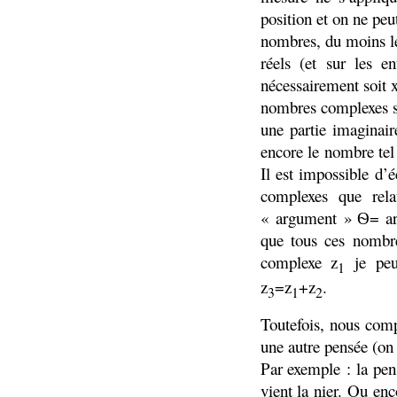
position et on ne pe
nombres, du moins le
réels (et sur les e
nécessairement soit 
nombres complexes so
une partie imaginai
encore le nombre tel
Il est impossible d’
complexes que rela
« argument » Ѳ= ar
que tous ces nombr
complexe z
je peu
1
z
=z
+z
.
3
1
2
Toutefois, nous comp
une autre pensée (on 
Par exemple : la pens
vient la nier. Ou en