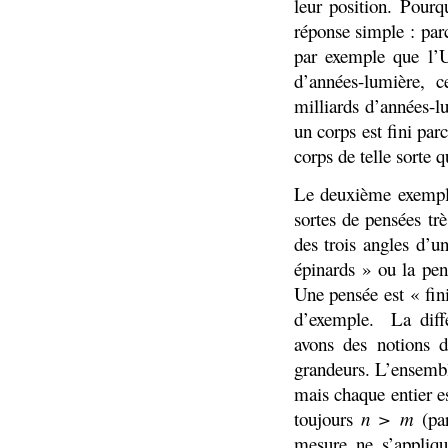
leur position. Pour
réponse simple : par
par exemple que l’U
d’années-lumière, 
milliards d’années-l
un corps est fini par
corps de telle sorte 
Le deuxième exemple 
sortes de pensées t
des trois angles d’u
épinards » ou la pen
Une pensée est « fin
d’exemple.
La diff
avons des notions d
grandeurs. L’ensemble
mais chaque entier es
toujours
n > m
(p
mesure ne s’appliq