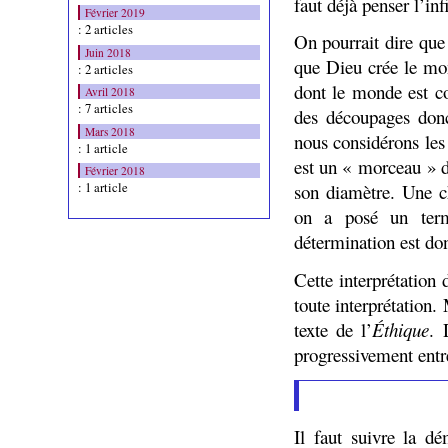
faut déjà penser l’in
Février 2019
: 2 articles
On pourrait dire que 
Juin 2018
que Dieu crée le mon
: 2 articles
dont le monde est c
Avril 2018
: 7 articles
des découpages donc
Mars 2018
nous considérons les
: 1 article
est un « morceau » d
Février 2018
: 1 article
son diamètre. Une ch
on a posé un term
détermination est do
Cette interprétation
toute interprétation.
texte de l’
Éthique
. 
progressivement ent
Il faut suivre la d