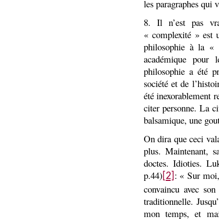
les paragraphes qui v
8. Il n’est pas v
« complexité » est u
philosophie à la « 
académique pour l
philosophie a été p
société et de l’hist
été inexorablement re
citer personne. La ci
balsamique, une goutt
On dira que ceci val
plus. Maintenant, s
doctes. Idioties.
Luk
p.44)
: « Sur moi
[2]
convaincu avec son 
traditionnelle. Jus
mon temps, et mai