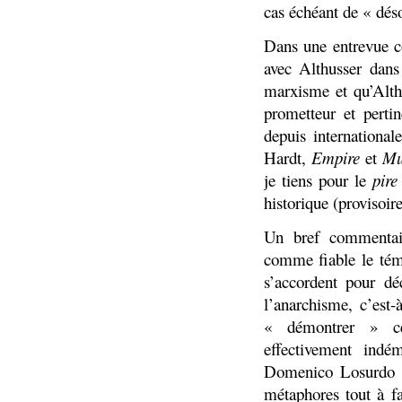
cas échéant de « déso
Dans une entrevue co
avec Althusser dans
marxisme et qu’Althu
prometteur et perti
depuis internationa
Hardt,
Empire
et
Mu
je tiens pour le
pire
historique (provisoir
Un bref commentair
comme fiable le témo
s’accordent pour d
l’anarchisme, c’est-
« démontrer » cet
effectivement indé
Domenico Losurdo et
métaphores tout à f