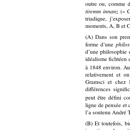
outre ou, comme di
tiremm innanz
(« 
triadique, j’expos
moments, A, B et C
(A) Dans son prem
philo
forme d’une
d’une philosophie d
idéalisme fichtéen 
à 1848 environ. A
relativement et o
Gramsci et chez l
différences signif
peut être défini c
ligne de pensée et 
l’a soutenu André 
(B) Et toutefois, b