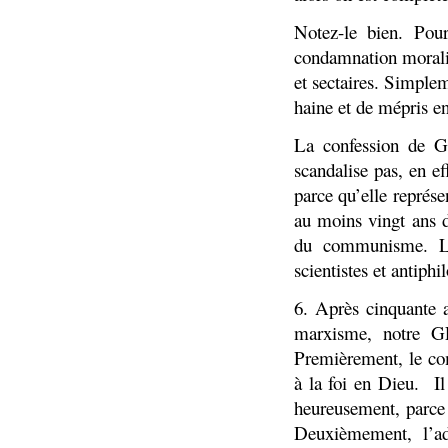
Notez-le bien. Pou
condamnation morali
et sectaires. Simplem
haine et de mépris en
La confession de 
scandalise pas, en ef
parce qu’elle représ
au moins vingt ans d
du communisme. Le
scientistes et antiph
6. Après cinquante a
marxisme, notre G
Premièrement, le com
à la foi en Dieu.
I
heureusement, parce 
Deuxièmement, l’a