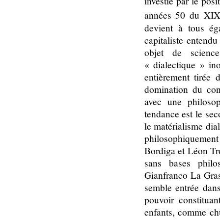
investie par le pos
années 50 du XI
devient à tous é
capitaliste entend
objet de scienc
« dialectique » ino
entièrement tirée 
domination du conc
avec une philosop
tendance est le se
le matérialisme dia
philosophiquement
Bordiga et Léon Tro
sans bases philo
Gianfranco La Gras
semble entrée dans
pouvoir constitu
enfants, comme chu