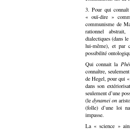
3. Pour qui connaît
« ouï-dire » comm
communisme de Marx
rationnel abstrai
dialectiques (dans le
lui-même), et par 
possibilité ontologiq
Qui connait la
Phé
connaître, seulement
de Hegel, pour qui « 
dans son extériori
seulement d’une possi
(le
dynamei on
aristo
(folle) d’une loi n
impasse.
La « science » ains