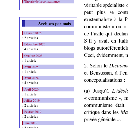
Théorie de la connaissance
véritable spécialiste
peut plus se conten
existentialiste à la
Archives par mois
communiste » ou « s
de l’asile qui décla
Février 2026
: 2 articles
S’il y avait en Ital
Décembre 2025
blogs autoréférentiel
: 4 articles
Ceci, évidemment, ne 
Octobre 2025
: 1 article
2. Selon le
Diction
Avril 2025
: 1 article
et Bensussan, à l’e
Avril 2024
conceptualisations :
: 4 articles
(a) Jusqu’à
L’idéo
Avril 2020
: 1 article
« communisme », mai
Juillet 2019
communisme était s
: 2 articles
critique dans les
Man
Février 2019
: 2 articles
privée générale ».
Juin 2018
: 2 articles