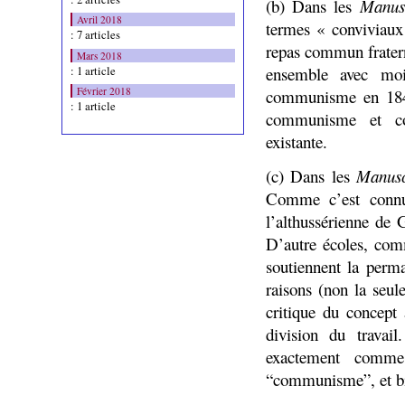
(b) Dans les
Manus
Avril 2018
termes « conviviaux
: 7 articles
repas commun frater
Mars 2018
: 1 article
ensemble avec moi
Février 2018
communisme en 1844
: 1 article
communisme et com
existante.
(c) Dans les
Manusc
Comme c’est connu,
l’althussérienne de 
D’autre écoles, com
soutiennent la perm
raisons (non la seul
critique du concept 
division du travai
exactement comme
“communisme”, et bie