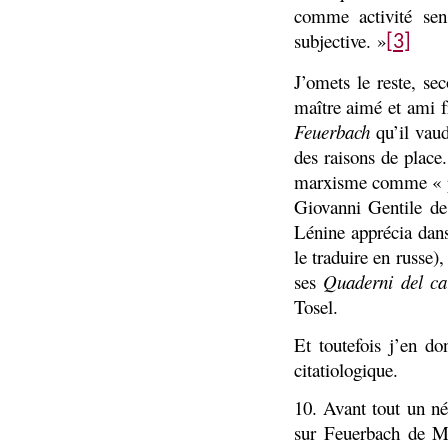
comme activité se
subjective. »
[3]
J’omets le reste, s
maître aimé et ami f
Feuerbach
qu’il vaud
des raisons de place.
marxisme comme « phi
Giovanni Gentile d
Lénine apprécia dans
le traduire en russe)
ses
Quaderni del ca
Tosel.
Et toutefois j’en do
citatiologique.
10. Avant tout un néc
sur Feuerbach de Ma