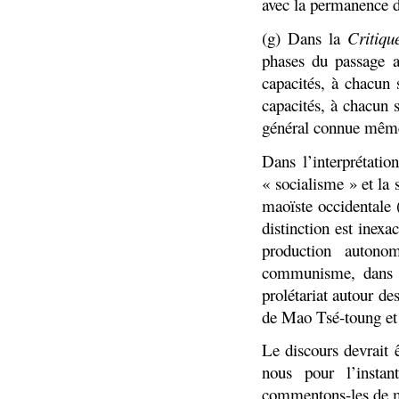
avec la permanence de
(g) Dans la
Critiq
phases du passage 
capacités, à chacun 
capacités, à chacun s
général connue même
Dans l’interprétati
« socialisme » et l
maoïste occidentale (
distinction est inex
production autono
communisme, dans la
prolétariat autour de
de Mao Tsé-toung et
Le discours devrait 
nous pour l’instan
commentons-les de ma