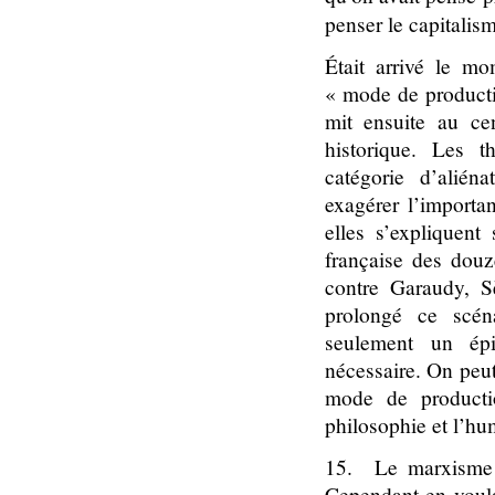
penser le capital
Était arrivé le m
« mode de productio
mit ensuite au ce
historique. Les 
catégorie d’alién
exagérer l’importa
elles s’expliquent
française des douz
contre Garaudy, S
prolongé ce scéna
seulement un épi
nécessaire. On peut
mode de productio
philosophie et l’h
15.
Le marxisme 
Cependant en voula