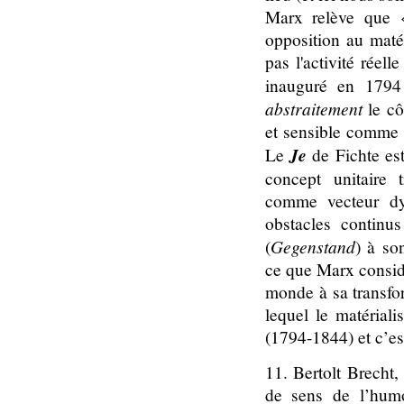
Marx relève que
opposition au matér
pas l'activité réell
inauguré en 1794 
abstraitement
le cô
et sensible comme 
Je
Le
de Fichte es
concept unitaire t
comme vecteur dyn
obstacles continu
Gegenstand
(
) à so
ce que Marx consid
monde à sa transfo
lequel le matérial
(1794-1844) et c’es
11. Bertolt Brecht
de sens de l’humo