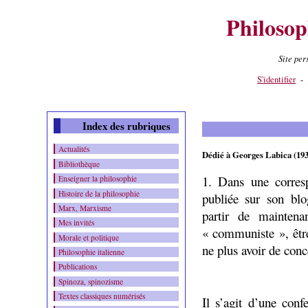
Philosop
Site pe
Contenu
-
Menu
-
S'identifier
-
Index des rubriques
Actualités
Dédié à Georges Labica (193
Bibliothèque
1. Dans une corresp
Enseigner la philosophie
Histoire de la philosophie
publiée sur son blo
Marx, Marxisme
partir de mainten
Mes invités
« communiste », être
Morale et politique
ne plus avoir de co
Philosophie italienne
Publications
Spinoza, spinozisme
Textes classiques numérisés
Il s’agit d’une co