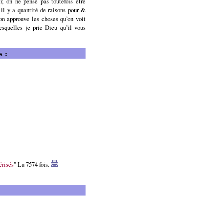
r, on ne pense pas toutefois être
 il y a quantité de raisons pour &
’on approuve les choses qu’on voit
esquelles je prie Dieu qu’il vous
s :
érisés
" Lu 7574 fois.