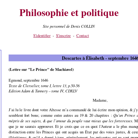
Philosophie et politique
Site personnel de Denis COLLIN
S'identifier
-
S'inscrire
-
Contact
Descartes à Élisabeth - septembre 164
(Lettre sur "Le Prince" de Machiavel)
Egmond, septembre 1646
Texte de Clerselier, tome I, lettre 13, p.50-56
Edition Adam & Tannery – tome IV, CDXLV
Madame,
J’ai lu le livre dont votre Altesse m’a commandé de lui écrire mon opinion, & j’y
semblent fort bons; comme entre autres au 19 & 20 chapitres :
Qu’un Prince d
mépris de ses sujets, & que l’amour du peuple vaut mieux que les forteresses
. M
que je ne saurais approuver. Et je crois que ce en quoi l’Auteur a le plus manq
distinction entre les Princes qui ont acquis un État par des voies justes, & ce
illégitimes; & qu’il a donné à tous, généralement, les préceptes qui ne sont pro