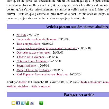
bien qu’on ne perde les occasions de retenir les avantages qu’elle peut donne
malheureux, lorsqu’elle les refuse ; & parce qu’en toutes les affaires du monde
contre, qu’on s’arrête principalement à considérer celles qui servent à faire qu
arriver.
Tout ce que j’estime le plus inévitable sont les malades du corps, d
préserve ; et je suis avec toute la dévotion que je puis avoir, etc.
Articles portant sur des thèmes similaire
No kids
- 26/12/25
Le devenir machine de l'homme
- 09/04/24
Tous comptes faits
- 01/04/24
Est-ce par le corps que je peux connaître autrui ?
- 08/03/18
Quelques textes classiques
- 26/08/09
Théorie de la violence
- 24/06/08
Note sur Louis Althusser
- 26/05/08
Social-sadisme
- 12/05/08
Marx, l'État et la politique
- 27/03/05
Karl Popper et la connaissance objective
- 16/03/05
Ecrit par
dcollin
le Dimanche 10 Février 2008, 12:35 dans "
Textes classiques num
Article précédent
-
Article suivant
Partager cet article