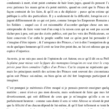
condamnés à mort, n’ont point coutume de haïr leurs juges, quand ils pensent l’
avec patience les maux qu’on n’a point mérités, quand on croit que le Prince de
façon contraint de les faire, & qu’il en a du déplaisir ; parce qu’on estime qu’i
publique à celle des particuliers. Il y a seulement de la difficulté, lorsqu’on est 
jugent différemment de ce qui est juste, comme lorsque les Empereurs Romains a
les Soldats ; auquel cas il est raisonnable d’accorder quelque chose aux un
entreprendre de faire venir tout d’un coup à la raison ceux qui ne sont pas accou
tâcher peu à peu, soit par des écrits publics, soit par les voix des Prédicateurs, so
faire concevoir. Car enfin le peuple souffre tout ce qu’on peut lui persuader ê
s’imagine d’être injuste ; & l’arrogance des Princes, c’est-à-dire l’usurpation de q
ou de quelques honneurs qu’il croit ne leur être point dus, ne lui est odieuse que pa
espèce d’injustice.
Au reste, je ne suis pas aussi de l’opinion de cet Auteur, en ce qu’il dit en sa Pré
la plaine pour mieux voir la figure des montagnes lorsqu’on en veut tirer le cray
privée pour bien connaître l’office d’un Prince
. Car le crayon ne représente que 
mais les principaux motifs des actions des Princes sont souvent des circonstances
qu’on soit Prince soi-même, ou bien qu’on ait été fort longtemps participant de
imaginer.
C’est pourquoi je mériterais d’être moqué si je pensais pouvoir enseigner quelq
matière ; aussi n’est-ce pas mon dessein, mais seulement de faire que mes let
divertissement, qui soit différent de ceux que je m’imagine qu’elle a en so
parfaitement heureux : comme sans doute il sera si votre Altesse se résout de pr
que la félicité d’un chacun dépend de lui-même, & qu’il faut tellement se tenir h