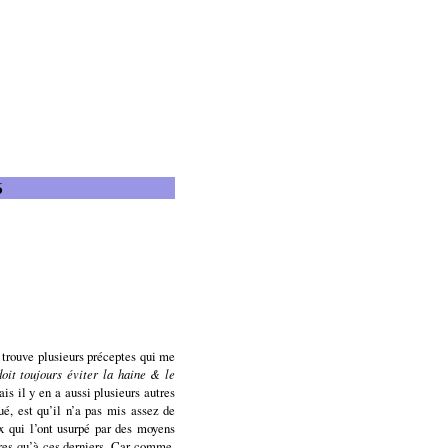
6
 trouve plusieurs préceptes qui me
oit toujours éviter la haine & le
ais il y en a aussi plusieurs autres
ué, est qu’il n’a pas mis assez de
ux qui l’ont usurpé par des moyens
pres qu’à ces derniers. Car comme,