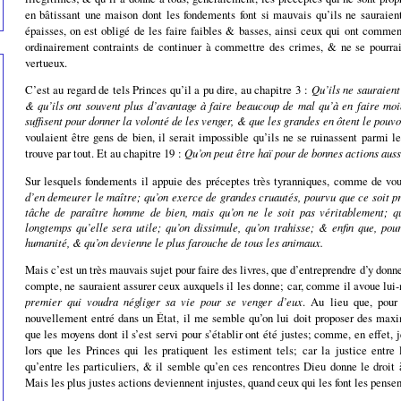
en bâtissant une maison dont les fondements font si mauvais qu’ils ne sauraien
épaisses, on est obligé de les faire faibles & basses, ainsi ceux qui ont commen
ordinairement contraints de continuer à commettre des crimes, & ne se pourraie
vertueux.
C’est au regard de tels Princes qu’il a pu dire, au chapitre 3 :
Qu’ils ne sauraient
& qu’ils ont souvent plus d’avantage à faire beaucoup de mal qu’à en faire moin
suffisent pour donner la volonté de les venger, & que les grandes en ôtent le pouvo
voulaient être gens de bien, il serait impossible qu’ils ne se ruinassent parmi
trouve par tout. Et au chapitre 19 :
Qu’on peut être haï pour de bonnes actions aus
Sur lesquels fondements il appuie des préceptes très tyranniques, comme de vo
d’en demeurer le maître; qu’on exerce de grandes cruautés, pourvu que ce soit p
tâche de paraître homme de bien, mais qu’on ne le soit pas véritablement; qu
longtemps qu’elle sera utile; qu’on dissimule, qu’on trahisse; & enfin que, pou
humanité, & qu’on devienne le plus farouche de tous les animaux.
Mais c’est un très mauvais sujet pour faire des livres, que d’entreprendre d’y donne
compte, ne sauraient assurer ceux auxquels il les donne; car, comme il avoue lu
premier qui voudra négliger sa vie pour se venger d’eux
. Au lieu que, pour 
nouvellement entré dans un État, il me semble qu’on lui doit proposer des maxi
que les moyens dont il s’est servi pour s’établir ont été justes; comme, en effet, j
lors que les Princes qui les pratiquent les estiment tels; car la justice entre
qu’entre les particuliers, & il semble qu’en ces rencontres Dieu donne le droit 
Mais les plus justes actions deviennent injustes, quand ceux qui les font les pensen