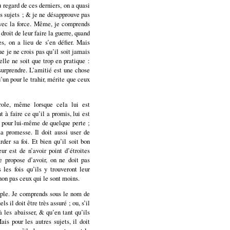
u regard de ces derniers, on a quasi
es sujets ; & je ne désapprouve pas
 avec la force. Même, je comprends
droit de leur faire la guerre, quand
, on a lieu de s’en défier. Mais
e je ne crois pas qu’il soit jamais
elle ne soit que trop en pratique :
surprendre. L’amitié est une chose
’un pour le trahir, mérite que ceux
role, même lorsque cela lui est
t à faire ce qu’il a promis, lui est
va pour lui-même de quelque perte ;
sa promesse. Il doit aussi user de
der sa foi. Et bien qu’il soit bon
ur est de n’avoir point d’étroites
e propose d’avoir, on ne doit pas
 les fois qu’ils y trouveront leur
non pas ceux qui le sont moins.
euple. Je comprends sous le nom de
s il doit être très assuré ; ou, s’il
à les abaisser, & qu’en tant qu’ils
is pour les autres sujets, il doit