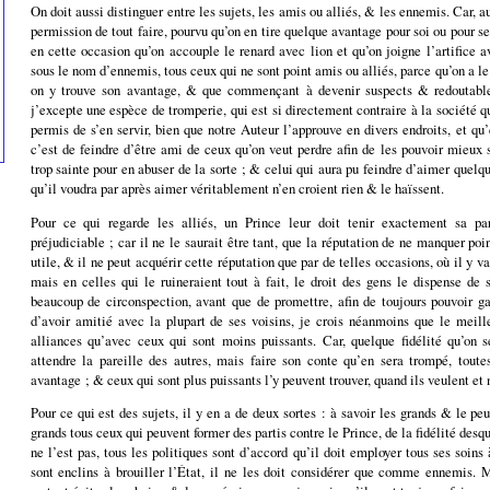
On doit aussi distinguer entre les sujets, les amis ou alliés, & les ennemis. Car, a
permission de tout faire, pourvu qu’on en tire quelque avantage pour soi ou pour s
en cette occasion qu’on accouple le renard avec lion et qu’on joigne l’artifice
sous le nom d’ennemis, tous ceux qui ne sont point amis ou alliés, parce qu’on a le 
on y trouve son avantage, & que commençant à devenir suspects & redoutables
j’excepte une espèce de tromperie, qui est si directement contraire à la société qu
permis de s’en servir, bien que notre Auteur l’approuve en divers endroits, et qu’
c’est de feindre d’être ami de ceux qu’on veut perdre afin de les pouvoir mieux 
trop sainte pour en abuser de la sorte ; & celui qui aura pu feindre d’aimer quelqu
qu’il voudra par après aimer véritablement n’en croient rien & le haïssent.
Pour ce qui regarde les alliés, un Prince leur doit tenir exactement sa pa
préjudiciable ; car il ne le saurait être tant, que la réputation de ne manquer poin
utile, & il ne peut acquérir cette réputation que par de telles occasions, où il y 
mais en celles qui le ruineraient tout à fait, le droit des gens le dispense de 
beaucoup de circonspection, avant que de promettre, afin de toujours pouvoir gar
d’avoir amitié avec la plupart de ses voisins, je crois néanmoins que le meille
alliances qu’avec ceux qui sont moins puissants. Car, quelque fidélité qu’on s
attendre la pareille des autres, mais faire son conte qu’en sera trompé, toutes
avantage ; & ceux qui sont plus puissants l’y peuvent trouver, quand ils veulent et 
Pour ce qui est des sujets, il y en a de deux sortes : à savoir les grands & le p
grands tous ceux qui peuvent former des partis contre le Prince, de la fidélité desquel
ne l’est pas, tous les politiques sont d’accord qu’il doit employer tous ses soins 
sont enclins à brouiller l’État, il ne les doit considérer que comme ennemis. Ma