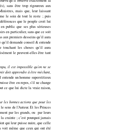
 pourvu qu’il observe exactement la
és), sans être trop rigoureux aux
inistres, mais que, leur laissant
e le soin de tout le reste ; puis
 déférences que le peuple croit lui
 en public que ses plus sérieuses
irs en particulier, sans que ce soit
as aux premiers desseins qu’il aura
ire qu’il demande conseil & entende
le touchant les choses qu’il aura
isément le peuvent-elles être tant
pu, il est impossible qu’on ne se
nir doit apprendre à être méchant,
 il entende un homme superstitieux
uisse être en repos, s’il ne change
t ce que lui dicte la vraie raison,
ur les bonnes actions que pour les
 le sens de l’Auteur. Et les Princes
ement par les grands, ou
par leurs
 la crainte ; c’est pourquoi jamais
oint qui leur puisse nuire, que celle
on voit même que ceux qui ont été