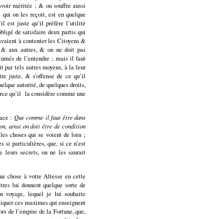
avoir méritée ; & on souffre aussi
 qui on les reçoit, est en quelque
l est juste qu’il préfère l’utilité
obligé de satisfaire deux partis qui
vaient à contenter les Citoyens &
s & aux autres, & on ne doit pas
tumés de l’entendre ; mais il faut
it par tels autres moyens, à la leur
tre juste, & s’offense de ce qu’il
uelque autorité, de quelques droits,
rce qu’il
la considère comme une
face :
Que comme il faut être dans
on, ainsi on doit être de condition
les choses qui se voient de loin ;
 si particulières, que, si ce n’est
 leurs secrets, on ne les saurait
ue chose à votre Altesse en cette
tres lui donnent quelque sorte de
n voyage, lequel je lui souhaite
atiquer ces maximes qui enseignent
ors de l’empire de la Fortune, que,