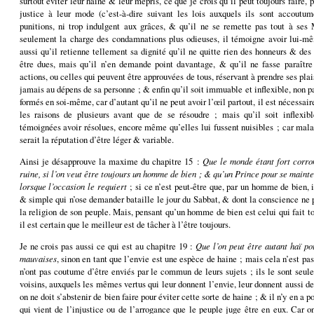
surtout éviter leur haine & leur mépris, ce que je crois qu’il peut toujours faire,
justice à leur mode (c’est-à-dire suivant les lois auxquels ils sont accoutum
punitions, ni trop indulgent aux grâces, & qu’il ne se remette pas tout à ses M
seulement la charge des condamnations plus odieuses, il témoigne avoir lui-mêm
aussi qu’il retienne tellement sa dignité qu’il ne quitte rien des honneurs & des
être dues, mais qu’il n’en demande point davantage, & qu’il ne fasse paraître
actions, ou celles qui peuvent être approuvées de tous, réservant à prendre ses plais
jamais au dépens de sa personne ; & enfin qu’il soit immuable et inflexible, non p
formés en soi-même, car d’autant qu’il ne peut avoir l’œil partout, il est nécessa
les raisons de plusieurs avant que de se résoudre ; mais qu’il soit inflexib
témoignées avoir résolues, encore même qu’elles lui fussent nuisibles ; car mala
serait la réputation d’être léger & variable.
Ainsi je désapprouve la maxime du chapitre 15 :
Que le monde étant fort corrom
ruine, si l’on veut être toujours un homme de bien ; & qu’un Prince
pour se mainte
lorsque l’occasion le requiert
; si ce n’est peut-être que, par un homme de bien,
& simple qui n’ose demander bataille le jour du Sabbat, & dont la conscience ne p
la religion de son peuple. Mais, pensant qu’un homme de bien est celui qui fait tou
il est certain que le meilleur est de tâcher à l’être toujours.
Je ne crois pas aussi ce qui est au chapitre 19 :
Que l’on peut être autant haï po
mauvaises
, sinon en tant que l’envie est une espèce de haine ; mais cela n’est pas
n’ont pas coutume d’être enviés par le commun de leurs sujets ; ils le sont seul
voisins, auxquels les mêmes vertus qui leur donnent l’envie, leur donnent aussi de
on ne doit s’abstenir de bien faire pour éviter cette sorte de haine ; & il n’y en a p
qui vient de l’injustice ou de l’arrogance que le peuple juge être en eux. Car 