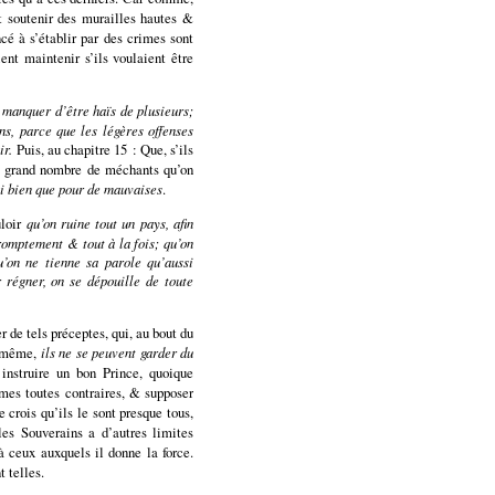
t soutenir des murailles hautes &
cé à s’établir par des crimes sont
nt maintenir s’ils voulaient être
 manquer d’être haïs de plusieurs;
s, parce que les légères offenses
ir.
Puis, au chapitre 15 : Que, s’ils
 le grand nombre de méchants qu’on
si bien que pour de mauvaises
.
uloir
qu’on ruine tout un pays, afin
romptement & tout à la fois; qu’on
’on ne tienne sa parole qu’aussi
r régner, on se dépouille de toute
r de tels préceptes, qui, au bout du
i-même,
ils ne se peuvent garder du
instruire un bon Prince, quoique
mes toutes contraires, & supposer
e crois qu’ils le sont presque tous,
 les Souverains a d’autres limites
à ceux auxquels il donne la force.
t telles.