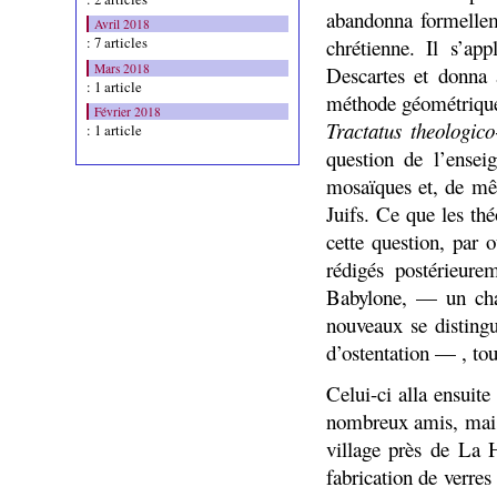
abandonna formelle
Avril 2018
: 7 articles
chrétienne. Il s’app
Mars 2018
Descartes et donna 
: 1 article
méthode géométrique »
Février 2018
Tractatus theologico
: 1 article
question de l’enseig
mosaïques et, de mêm
Juifs. Ce que les thé
cette question, par 
rédigés postérieure
Babylone, — un chap
nouveaux se disting
d’ostentation — , tou
Celui-ci alla ensuit
nombreux amis, mais
village près de La 
fabrication de verres