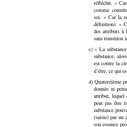
réfléchit. « Ca
comme constitua
soi. » Car la s
définition). « 
des attributs à
sans transition 
c) « La substanc
substance, alor
est contre la c
d’être, ce qui e
d) Quatorzième pr
donnée ni pensé
attribut, lequel
peut pas être n
substance pouva
(saisie) par un 
son essence pro