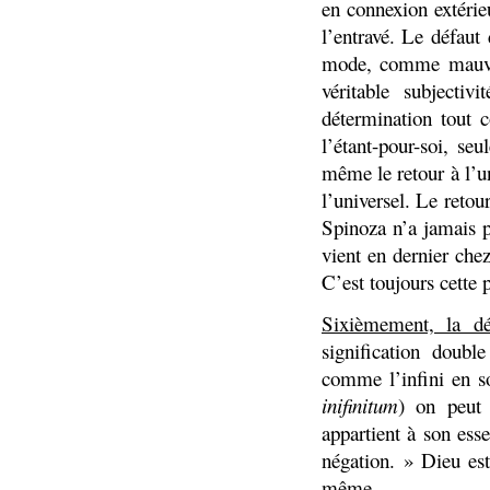
en connexion extérie
l’entravé. Le défaut
mode, comme mauvaise
véritable subjectiv
détermination tout c
l’étant-pour-soi, se
même le retour à l’un
l’universel. Le retou
Spinoza n’a jamais po
vient en dernier chez
C’est toujours cette 
Sixièmement, la déf
signification doub
comme l’infini en so
inifinitum
) on peut 
appartient à son ess
négation. » Dieu est 
même.