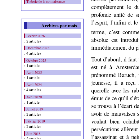
Théorie de la connaissance
complètement le du
profonde unité de s
l’esprit, l’infini e
Archives par mois
terme, c’est comme
Février 2026
absolue est introdu
: 2 articles
immédiatement du ph
Décembre 2025
: 4 articles
Tout d’abord, il faut 
Octobre 2025
: 1 article
est né à Amsterda
Avril 2025
prénommé Baruch, p
: 1 article
jeunesse, il a reçu
Avril 2024
querelle avec les rab
: 4 articles
émus de ce qu’il s’ét
Avril 2020
: 1 article
se trouva à l’écart 
Juillet 2019
avoir de mauvaises su
: 2 articles
voulait bien cohabi
Février 2019
: 2 articles
persécutions allèrent
Juin 2018
l’assassinat et à pe
: 2 articles