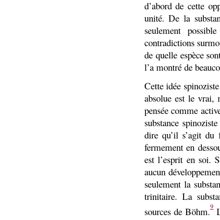
d’abord de cette op
unité. De la substan
seulement possibl
contradictions surmo
de quelle espèce son
l’a montré de beaucou
Cette idée spinozist
absolue est le vrai, 
pensée comme active,
substance spinoziste 
dire qu’il s’agit du
fermement en dessous
est l’esprit en soi.
aucun développement 
seulement la substan
trinitaire. La subst
9
sources de Böhm.
L