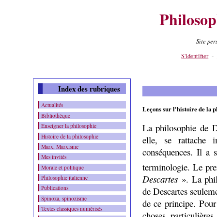
Philosop
Site pe
Contenu
-
Menu
-
S'identifier
-
Index des rubriques
Actualités
Leçons sur l'histoire de la
Bibliothèque
La philosophie de D
Enseigner la philosophie
Histoire de la philosophie
elle, se rattache
Marx, Marxisme
conséquences. Il a s
Mes invités
terminologie. Le pre
Morale et politique
Descartes
». La phi
Philosophie italienne
Publications
de Descartes seulem
Spinoza, spinozisme
de ce principe. Pour 
Textes classiques numérisés
choses particulière