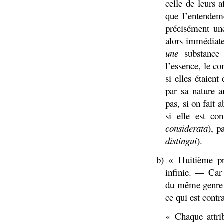
celle de leurs a
que l’entendeme
précisément une
alors immédiate
une
substance 
l’essence, le co
si elles étaient
par sa nature a
pas, si on fait a
si elle est co
considerata
), p
distingui
).
b) « Huitième pr
infinie. — Car 
du même genre q
ce qui est contr
« Chaque attri