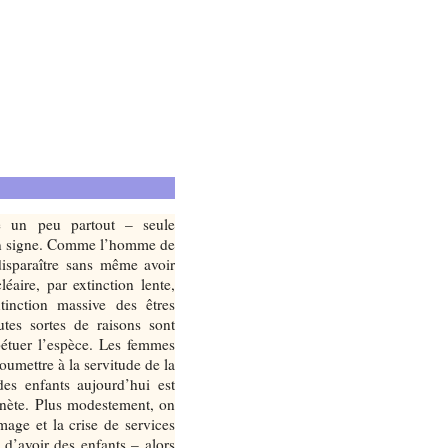
té un peu partout – seule
 un signe. Comme l’homme de
disparaître sans même avoir
éaire, par extinction lente,
tinction massive des êtres
utes sortes de raisons sont
étuer l’espèce. Les femmes
umettre à la servitude de la
es enfants aujourd’hui est
anète.
Plus modestement, on
age et la crise de services
le d’avoir des enfants – alors