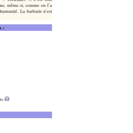
isme, même si, comme on l’a
’humanité. La barbarie n’est
s :
ois.