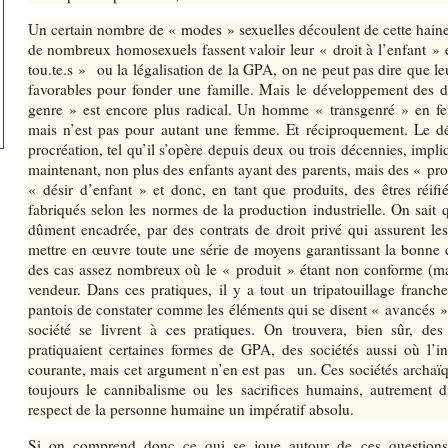
Un certain nombre de « modes » sexuelles découlent de cette hain
de nombreux homosexuels fassent valoir leur « droit à l’enfant »
tou.te.s » ou la légalisation de la GPA, on ne peut pas dire que le
favorables pour fonder une famille. Mais le développement des 
genre » est encore plus radical. Un homme « transgenré » en 
mais n’est pas pour autant une femme. Et réciproquement. Le dé
procréation, tel qu’il s’opère depuis deux ou trois décennies, impl
maintenant, non plus des enfants ayant des parents, mais des « prod
« désir d’enfant » et donc, en tant que produits, des êtres réifi
fabriqués selon les normes de la production industrielle. On sait
dûment encadrée, par des contrats de droit privé qui assurent le
mettre en œuvre toute une série de moyens garantissant la bonne 
des cas assez nombreux où le « produit » étant non conforme (mal
vendeur. Dans ces pratiques, il y a tout un tripatouillage franc
pantois de constater comme les éléments qui se disent « avancés »,
société se livrent à ces pratiques. On trouvera, bien sûr, des
pratiquaient certaines formes de GPA, des sociétés aussi où l’in
courante, mais cet argument n’en est pas un. Ces sociétés archaï
toujours le cannibalisme ou les sacrifices humains, autrement di
respect de la personne humaine un impératif absolu.
Si on comprend donc ce qui se joue autour de ces questions «