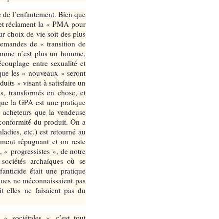
e de l’enfantement. Bien que
 et réclament la « PMA pour
ur choix de vie soit des plus
demandes de « transition de
femme n’est plus un homme,
couplage entre sexualité et
ique les « nouveaux » seront
uits » visant à satisfaire un
és, transformés en chose, et
 que la GPA est une pratique
s acheteurs que la vendeuse
conformité du produit. On a
adies, etc.) est retourné au
hement répugnant et on reste
 « progressistes », de notre
 sociétés archaïques où se
fanticide était une pratique
ques ne méconnaissaient pas
t elles ne faisaient pas du
 sociétales », c’est tout