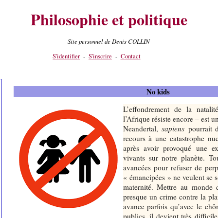
Philosophie et politique
Site personnel de Denis COLLIN
S'identifier
-
S'inscrire
-
Contact
No kids
L’effondrement de la natali
l’Afrique résiste encore – est
Neandertal,
sapiens
pourrait 
recours à une catastrophe nucl
après avoir provoqué une ex
vivants sur notre planète. To
avancées pour refuser de perp
« émancipées » ne veulent se so
maternité. Mettre au monde d
presque un crime contre la pl
avance parfois qu’avec le chôm
publics, il devient très diffici