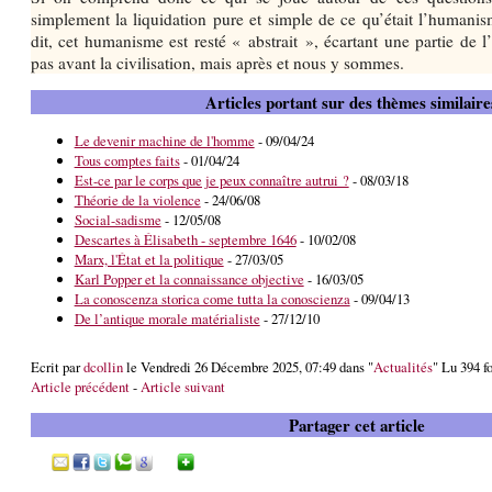
simplement la liquidation pure et simple de ce qu’était l’human
dit, cet humanisme est resté « abstrait », écartant une partie de l
pas avant la civilisation, mais après et nous y sommes.
Articles portant sur des thèmes similaire
Le devenir machine de l'homme
- 09/04/24
Tous comptes faits
- 01/04/24
Est-ce par le corps que je peux connaître autrui ?
- 08/03/18
Théorie de la violence
- 24/06/08
Social-sadisme
- 12/05/08
Descartes à Élisabeth - septembre 1646
- 10/02/08
Marx, l'État et la politique
- 27/03/05
Karl Popper et la connaissance objective
- 16/03/05
La conoscenza storica come tutta la conoscienza
- 09/04/13
De l’antique morale matérialiste
- 27/12/10
Ecrit par
dcollin
le Vendredi 26 Décembre 2025, 07:49 dans "
Actualités
" Lu 394 f
Article précédent
-
Article suivant
Partager cet article