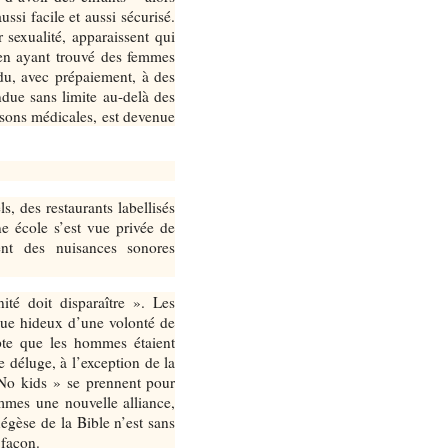
ssi facile et aussi sécurisé.
 sexualité, apparaissent qui
, en ayant trouvé des femmes
du, avec prépaiement, à des
ndue sans limite au-delà des
sons médicales, est devenue
, des restaurants labellisés
e école s’est vue privée de
ent des nuisances sonores
té doit disparaître ». Les
que hideux d’une volonté de
mpte que les hommes étaient
 déluge, à l’exception de la
No kids » se prennent pour
mmes une nouvelle alliance,
égèse de la Bible n’est sans
 façon.