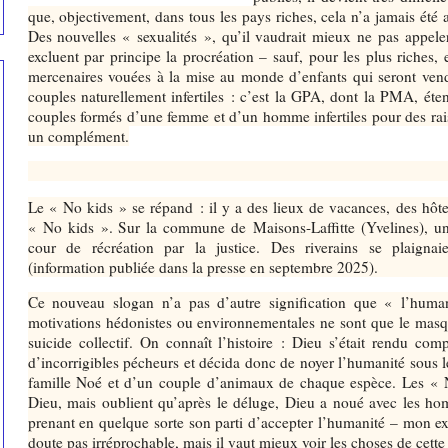
que, objectivement, dans tous les pays riches, cela n’a jamais été au
Des nouvelles « sexualités », qu’il vaudrait mieux ne pas appeler
excluent par principe la procréation – sauf, pour les plus riches
mercenaires vouées à la mise au monde d’enfants qui seront ven
couples naturellement infertiles : c’est la GPA, dont la PMA, éte
couples formés d’une femme et d’un homme infertiles pour des rai
un complément.
Le « No kids » se répand : il y a des lieux de vacances, des hôtels
« No kids ». Sur la commune de Maisons-Laffitte (Yvelines), un
cour de récréation par la justice. Des riverains se plaignai
(information publiée dans la presse en septembre 2025).
Ce nouveau slogan n’a pas d’autre signification que « l’humani
motivations hédonistes ou environnementales ne sont que le mas
suicide collectif. On connaît l’histoire : Dieu s’était rendu co
d’incorrigibles pécheurs et décida donc de noyer l’humanité sous le
famille Noé et d’un couple d’animaux de chaque espèce. Les « 
Dieu, mais oublient qu’après le déluge, Dieu a noué avec les ho
prenant en quelque sorte son parti d’accepter l’humanité – mon ex
doute pas irréprochable, mais il vaut mieux voir les choses de cette