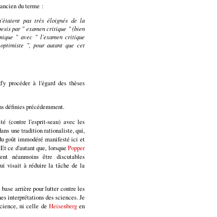
 ancien du terme :
n'étaient pas très éloignés de la
pesis
par " examen critique " (bien
amique " avec " l'examen critique
optimiste ", pour autant que cet
y procéder à l'égard des thèses
tions définies précédemment.
é (contre l'esprit-seau) avec les
dans une tradition rationaliste, qui,
t du goût immodéré manifesté ici et
Et ce d'autant que, lorsque
Popper
ent néanmoins être discutables
ui visait à réduire la tâche de la
base arrière pour lutter contre les
nes interprétations des sciences. Je
cience, ni celle de
Heisenberg
en