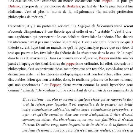
Les discussions sur l'existence du monde constituent pour
Popper
" le plus gr
Diderot
, à propos de la philosophie de
Berkeley
, parlait de " honte pour l'esprit h
réalisme, c'est ni plus ni moins de la mégalomanie (la maladie profession
philosophes de métier). "
Cependant, il y a un problème sérieux : la
Logique de la connaissance scient
n'accorde d'importance à une théorie que si celle-ci est " testable ", c'est-à-dire 
une expérience qui permettrait le cas échéant d'invalider la théorie. Une théori
falsification " n'est pas une théorie scientifique. C'est avec cette conception que
théorie scientifique tant au marxisme qu'à la psychanalyse parce que ces deux t
test qui pourrait les invalider (la théorie de la résistance dans le cas de la psyc
dans le cas du marxisme). Dans
La connaissance objective
,
Popper
modifie son poi
passée inaperçue des thuriféraires du
popper
isme ordinaire. En effet, soutenir la 
philosophie, c'est soutenir une thèse métaphysique non testable, c'est-à-dire non 
distinction utile : si les théories métaphysiques sont non testables, elles peuv
discutables. Bien que non testable, donc, le réalisme présente de bonnes raisons,
que non concluantes " dit
Popper
, d'être retenu comme la seule hypothèse sensé
comme " absurde ". Je voudrais ici me contentant de citer l'un de ces arguments de
Si le réalisme - ou, plus exactement, quelque chose qui se rapproche du r
vrai, la raison pour laquelle il est impossible de le prouver est évide
notre connaissance subjective, même notre connaissance perceptive, co
agir ; et qu'elle constitue donc une sorte d'adaptation, à titre d'essai
sommes, au mieux, des chercheurs et, en tout cas, faillibles. Il n'exis
l'erreur. Du même coup, toute la question de la vérité et de la fausseté d
perd manifestement tout son sens, s'il n'y a aucune réalité, si tout n'est q