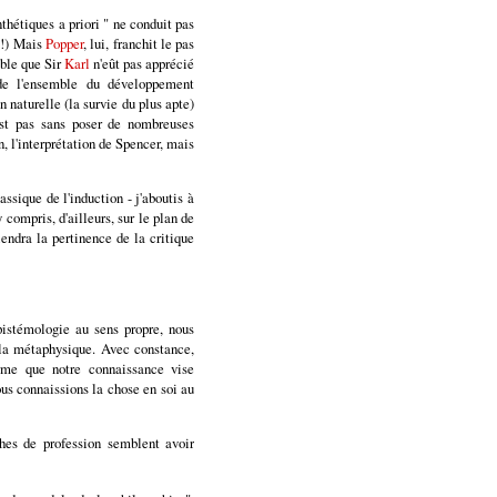
nthétiques a priori " ne conduit pas
 !) Mais
Popper
, lui, franchit le pas
able que Sir
Karl
n'eût pas apprécié
 de l'ensemble du développement
 naturelle (la survie du plus apte)
'est pas sans poser de nombreuses
n, l'interprétation de Spencer, mais
assique de l'induction - j'aboutis à
 compris, d'ailleurs, sur le plan de
iendra la pertinence de la critique
pistémologie au sens propre, nous
 la métaphysique. Avec constance,
firme que notre connaissance vise
ous connaissions la chose en soi au
phes de profession semblent avoir