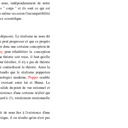
e nous, indépendamment de notre
 " corps " et ils sont ce qui est
la même occasion l'incompatibilité
e scientifique.
 dépassée. Le réalisme ne nous dit
e peut progresser et que ce progrès
est donc une certaine conception de
ky
pour réhabiliter la conception
théorie soit vraie, il faut qu'elle
r falsifiée, il n'y a pas de théorie
i contredisent la théorie. Ainsi la
 tandis que le réalisme popperien
témologie) moderne,
Popper
semble
 existant entre lui et Hume. Le
valide du point de vue rationnel et
existence d'une certaine réalité qui
ard à (1), totalement irrationnelle
 de nous fier à l'existence d'une
ique, il en résulte qu'on n'est pas