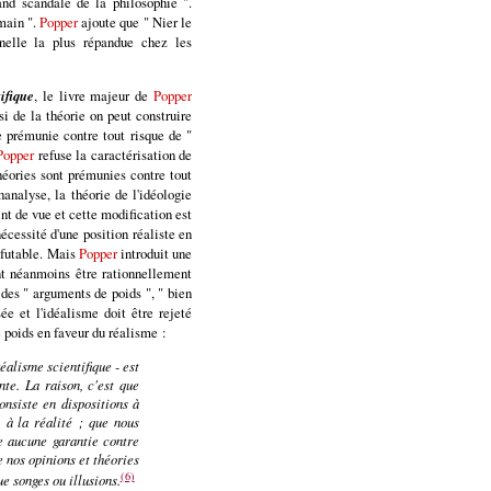
and scandale de la philosophie ".
umain ".
Popper
ajoute que " Nier le
nelle la plus répandue chez les
ifique
, le livre majeur de
Popper
si de la théorie on peut construire
e prémunie contre tout risque de "
Popper
refuse la caractérisation de
héories sont prémunies contre tout
hanalyse, la théorie de l'idéologie
nt de vue et cette modification est
nécessité d'une position réaliste en
réfutable. Mais
Popper
introduit une
ent néanmoins être rationnellement
 des " arguments de poids ", " bien
e et l'idéalisme doit être rejeté
 poids en faveur du réalisme :
éalisme scientifique - est
nte. La raison, c'est que
nsiste en dispositions à
, à la réalité ; que nous
te aucune garantie contre
e nos opinions et théories
(6)
ue songes ou illusions.