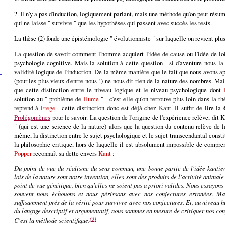
2. Il n'y a pas d'induction, logiquement parlant, mais une méthode qu'on peut résume
qui ne laisse " survivre " que les hypothèses qui passent avec succès les tests.
La thèse (2) fonde une épistémologie " évolutionniste " sur laquelle on revient plus
La question de savoir comment l'homme acquiert l'idée de cause ou l'idée de loi
psychologie cognitive. Mais la solution à cette question - si d'aventure nous la 
validité logique de l'induction. De la même manière que le fait que nous avons a
(pour les plus vieux d'entre nous !) ne nous dit rien de la nature des nombres. M
que cette distinction entre le niveau logique et le niveau psychologique dont
solution au " problème de
Hume
" - c'est elle qu'on retrouve plus loin dans la 
reprend à
Frege
- cette distinction donc est déjà chez Kant. Il suffit de lire la
Prolégomènes
pour le savoir. La question de l'origine de l'expérience relève, dit
" (qui est une science de la nature) alors que la question du contenu relève de 
même, la distinction entre le sujet psychologique et le sujet transcendantal constit
la philosophie critique, hors de laquelle il est absolument impossible de compre
Popper
reconnaît sa dette envers
Kant
:
Du point de vue du réalisme du sens commun, une bonne partie de l'idée kantien
lois de la nature sont notre invention, elles sont des produits de l'activité animale
point de vue génétique, bien qu'elles ne soient pas a priori valides. Nous essayons 
souvent nous échouons et nous périssons avec nos conjectures erronées. Ma
suffisamment près de la vérité pour survivre avec nos conjectures. Et, au niveau 
du langage descriptif et argumentatif, nous sommes en mesure de critiquer nos co
(3)
C'est la méthode scientifique.