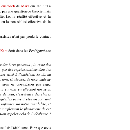
Feuerbach
de
Marx
qui dit : "La
st pas une question de théorie mais
é, i.e. la réalité effective et la
 ou la non-réalité effective de la
rxistes n'ont pas perdu le contact
i
Kant
écrit dans les
Prolégomènes
ue des êtres pensants ; le reste des
t que des représentations dans les
jet situé à l'extérieur. Je dis au
s sens, situés hors de nous, mais de
, nous ne connaissons que leurs
ent en nous en affectant nos sens.
s de nous, c'est-à-dire des choses
u'elles peuvent être en soi, sont
influence sur notre sensibilité, et
si simplement le phénomène de cet
ut-on appeler cela de l'idéalisme ?
ire " de l'idéalisme. Bien que nous