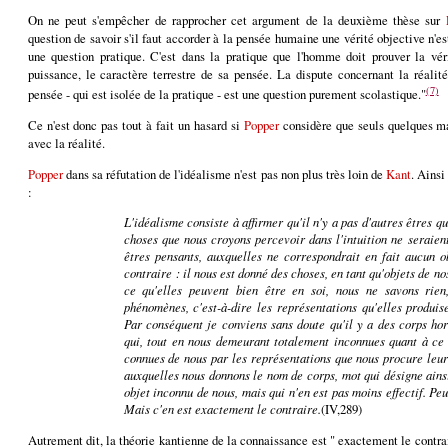
On ne peut s'empêcher de rapprocher cet argument de la deuxième thèse sur
question de savoir s'il faut accorder à la pensée humaine une vérité objective n'e
une question pratique. C'est dans la pratique que l'homme doit prouver la vérit
puissance, le caractère terrestre de sa pensée. La dispute concernant la réalité
(7)
pensée - qui est isolée de la pratique - est une question purement scolastique."
Ce n'est donc pas tout à fait un hasard si
Popper
considère que seuls quelques ma
avec la réalité.
Popper
dans sa réfutation de l'idéalisme n'est pas non plus très loin de
Kant
. Ains
:
L'idéalisme consiste à affirmer qu'il n'y a pas d'autres êtres q
choses que nous croyons percevoir dans l'intuition ne seraien
êtres pensants, auxquelles ne correspondrait en fait aucun ob
contraire : il nous est donné des choses, en tant qu'objets de no
ce qu'elles peuvent bien être en soi, nous ne savons rien
phénomènes, c'est-à-dire les représentations qu'elles produis
Par conséquent je conviens sans doute qu'il y a des corps hor
qui, tout en nous demeurant totalement inconnues quant à ce q
connues de nous par les représentations que nous procure leur 
auxquelles nous donnons le nom de corps, mot qui désigne ain
objet inconnu de nous, mais qui n'en est pas moins effectif. Pe
Mais c'en est exactement le contraire.
(IV,289)
Autrement dit, la théorie kantienne de la connaissance est " exactement le contra