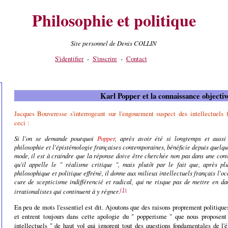
Philosophie et politique
Site personnel de Denis COLLIN
S'identifier
-
S'inscrire
-
Contact
Karl Popper et la connaissance objectiv
Jacques Bouveresse s'interrogeant sur l'engouement suspect des intellectuels 
ceci :
Si l'on se demande pourquoi
Popper
, après avoir été si longtemps et aussi
philosophie et l'épistémologie françaises contemporaines, bénéficie depuis quelqu
mode, il est à craindre que la réponse doive être cherchée non pas dans une con
qu'il appelle le " réalisme critique ", mais plutôt par le fait que, après p
philosophique et politique effréné, il donne aux milieux intellectuels français l'oc
cure de scepticisme indifférencié et radical, qui ne risque pas de mettre en da
(1)
irrationalistes qui continuent à y régner
.
En peu de mots l'essentiel est dit. Ajoutons que des raisons proprement politiques
et entrent toujours dans cette apologie du " popperisme " que nous proposent
intellectuels " de haut vol qui ignorent tout des questions fondamentales de l'