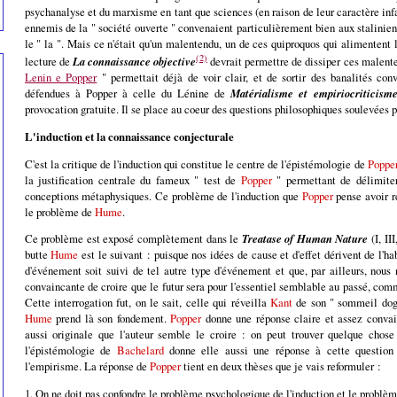
psychanalyse et du marxisme en tant que sciences (en raison de leur caractère infal
ennemis de la " société ouverte " convenaient particulièrement bien aux stalinien
le " la ". Mais ce n'était qu'un malentendu, un de ces quiproquos qui alimentent 
(2)
lecture de
La connaissance objective
devrait permettre de dissiper ces malente
Lenin e Popper
" permettait déjà de voir clair, et de sortir des banalités co
défendues à Popper à celle du Lénine de
Matérialisme et empiriocriticism
provocation gratuite. Il se place au coeur des questions philosophiques soulevées p
L'induction et la connaissance conjecturale
C'est la critique de l'induction qui constitue le centre de l'épistémologie de
Poppe
la justification centrale du fameux " test de
Popper
" permettant de délimiter 
conceptions métaphysiques. Ce problème de l'induction que
Popper
pense avoir ré
le problème de
Hume
.
Ce problème est exposé complètement dans le
Treatase of Human Nature
(I, II
butte
Hume
est le suivant : puisque nos idées de cause et d'effet dérivent de l'h
d'événement soit suivi de tel autre type d'événement et que, par ailleurs, nous
convaincante de croire que le futur sera pour l'essentiel semblable au passé, com
Cette interrogation fut, on le sait, celle qui réveilla
Kant
de son " sommeil dog
Hume
prend là son fondement.
Popper
donne une réponse claire et assez convain
aussi originale que l'auteur semble le croire : on peut trouver quelque chos
l'épistémologie de
Bachelard
donne elle aussi une réponse à cette question 
l'empirisme. La réponse de
Popper
tient en deux thèses que je vais reformuler :
1. On ne doit pas confondre le problème psychologique de l'induction et le problèm