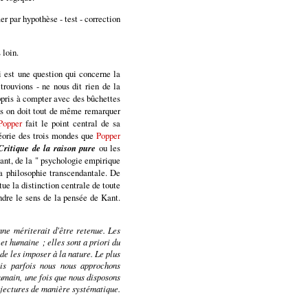
r par hypothèse - test - correction
 loin.
 est une question qui concerne la
trouvions - ne nous dit rien de la
ppris à compter avec des bûchettes
ais on doit tout de même remarquer
Popper
fait le point central de sa
théorie des trois mondes que
Popper
Critique de la raison pure
ou les
 Kant, de la " psychologie empirique
la philosophie transcendantale. De
ue la distinction centrale de toute
ndre le sens de la pensée de Kant.
ne mériterait d'être retenue. Les
 et humaine ; elles sont a priori du
de les imposer à la nature. Le plus
is parfois nous nous approchons
humain, une fois que nous disposons
njectures de manière systématique.