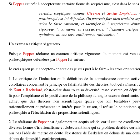
Si
Popper
est prêt à accepter une certaine forme de scepticisme, c'est dans le sens
certains sceptiques, comme
Cicéron
et
Sextus Empiricus
, 
position qui est ici défendue. On pourrait fort bien traduire
sc
qu'on le fasse rarement) et identifier le " scepticisme dyn
vigoureux ", ou même en l'occurrence, " l'examen critique 
optimisme ait une base entièrement rationnelle. "
Un examen critique vigoureux
Puisque
Popper
réclame un examen critique vigoureux, le moment est venu d'
philosophiques défendues par
Popper
lui-même.
Je crois qu'on peut accepter - en tout cas je suis prêt à le faire - les trois orienta
1. La critique de l'induction et la définition de la connaissance comme activit
corollaires concernant le principe de falsifiabilité des théories, tout cela s'inscrit 
de
Kant
à
Bachelard
, c'est-à-dire dans toute sa diversité, reste vivante, en dépi
là pour l'empirisme et le positivisme de la philosophie anglo-saxonne dominante. 
admet que des théories non scientifiques (parce que non testables) peuv
rationnellement et présenter un intérêt pour la raison, il refuse le scientisme q
philosophie à l'élucidation des propositions scientifiques.
2. Le réalisme de
Popper
est également un acquis solide, car il est une excellente 
diverses formes d'irrationalisme et d'obscurantisme qui se profilent derrière certai
n'ai pas l'idée de mettre en doute l'existence de Berkeley en dehors de ma cons
dehors de dispositifs expérimentaux.