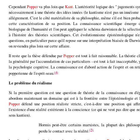
Cependant
Popper
va plus loin que
Kant
. L'antériorité logique des " jugements sy
nécessairement à une théorie des idées innées (le kantisme n'est pas un innéisme
allégrement. C'est le côté matérialiste de sa philosophie, même s'il est bien prob
cette caractérisation de sa position. La connaissance scientifique émerge
biologique de l'humanité et l'on peut appliquer le schéma darwinien de la sélection
à l'histoire des théories scientifiques. Cet évolutionnisme épistémologique n
questions, en particulier parce qu'il repose sur une interprétation biaisée de Darwi
on reviendra plus loin sur cette affaire.
Il reste que la thèse défendue par
Popper
est tout à fait raisonnable. La théorie cl
la généralité par l'accumulation de cas particuliers - est tout à fait inacceptable, y
la psychologie cognitive. La connaissance est d'abord action de l'esprit et on ret
(4)
popperienne de l'esprit-seau.
Le problème du réalisme
Si la première question est une question de théorie de la connaissance ou d'é
abordons maintenant un domaine qui est à la frontière entre l'épistémologie et
Popper
défend une position réaliste stricte, c'est-à-dire une position qui af
l'existence d'une réalité extérieure à la conscience (ce qui ne veut pas dire que n
sens kantien).
Hormis peut-être certains marxistes, la plupart des philoso
(5)
perdu le contact avec la réalité.