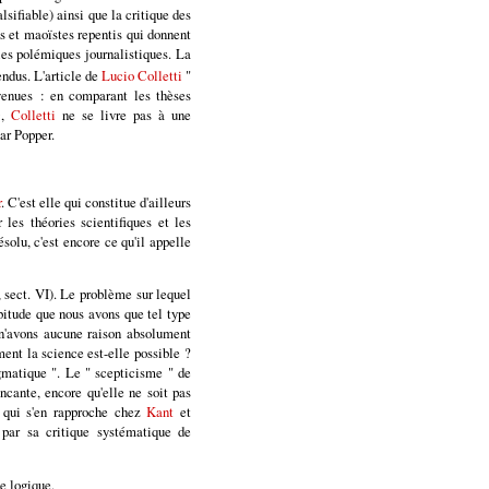
sifiable) ainsi que la critique des
s et maoïstes repentis qui donnent
les polémiques journalistiques. La
ndus. L'article de
Lucio Colletti
"
nvenues : en comparant les thèses
e
,
Colletti
ne se livre pas à une
ar Popper.
r
. C'est elle qui constitue d'ailleurs
les théories scientifiques et les
solu, c'est encore ce qu'il appelle
I, sect. VI). Le problème sur lequel
abitude que nous avons que tel type
 n'avons aucune raison absolument
ment la science est-elle possible ?
matique ". Le " scepticisme " de
cante, encore qu'elle ne soit pas
e qui s'en rapproche chez
Kant
et
par sa critique systématique de
e logique.