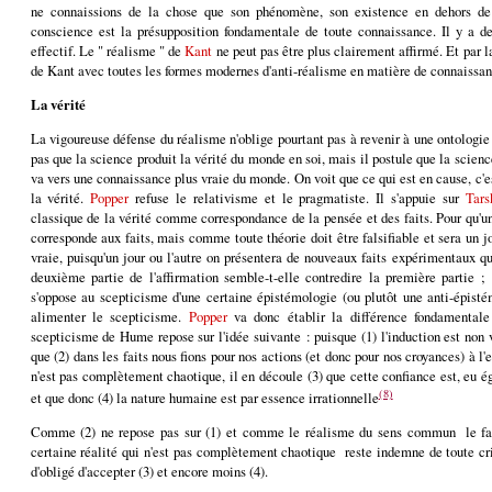
ne connaissions de la chose que son phénomène, son existence en dehors d
conscience est la présupposition fondamentale de toute connaissance. Il y a des
effectif. Le " réalisme " de
Kant
ne peut pas être plus clairement affirmé. Et par 
de Kant avec toutes les formes modernes d'anti-réalisme en matière de connaissanc
La vérité
La vigoureuse défense du réalisme n'oblige pourtant pas à revenir à une ontologie
pas que la science produit la vérité du monde en soi, mais il postule que la scienc
va vers une connaissance plus vraie du monde. On voit que ce qui est en cause, c'
la vérité.
Popper
refuse le relativisme et le pragmatiste. Il s'appuie sur
Tars
classique de la vérité comme correspondance de la pensée et des faits. Pour qu'une 
corresponde aux faits, mais comme toute théorie doit être falsifiable et sera un jou
vraie, puisqu'un jour ou l'autre on présentera de nouveaux faits expérimentaux qu
deuxième partie de l'affirmation semble-t-elle contredire la première partie ;
s'oppose au scepticisme d'une certaine épistémologie (ou plutôt une anti-épis
alimenter le scepticisme.
Popper
va donc établir la différence fondamentale
scepticisme de Hume repose sur l'idée suivante : puisque (1) l'induction est non 
que (2) dans les faits nous fions pour nos actions (et donc pour nos croyances) à l'
n'est pas complètement chaotique, il en découle (3) que cette confiance est, eu ég
(8)
et que donc (4) la nature humaine est par essence irrationnelle
Comme (2) ne repose pas sur (1) et comme le réalisme du sens commun ­ le fait
certaine réalité qui n'est pas complètement chaotique ­ reste indemne de toute crit
d'obligé d'accepter (3) et encore moins (4).