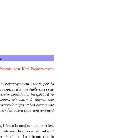
e
français pour Karl Popperécrivait
 systématiquement ignoré par la
es années d'un véritable succès de
version soudaine et inespérée à ce
lusieurs décennies de dogmatisme
casion de s'offrir à bon compte une
nger les convictions foncièrement
, liées à la conjoncture, entraient
 quelques philosophes et autres "
épistémologie. La réfutation de la