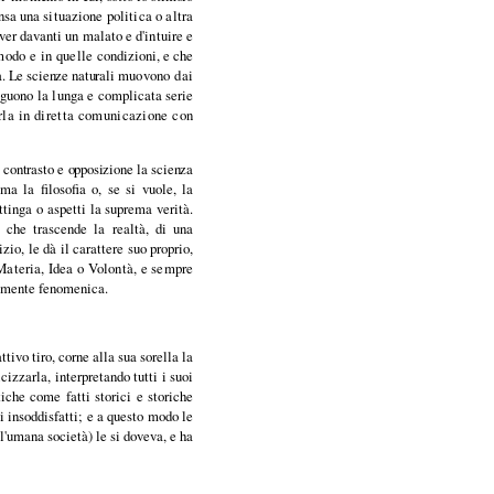
ensa una
situazione politica o altra
aver davanti
un malato e d'intuire e
 modo e in quelle
condizioni, e che
a. Le scienze naturali
muovono dai
eguono la lunga e compli­
cata serie
arla in diretta comunicazione con
 contrasto e opposizione la scienza
a la filosofia o, se si vuole, la
attinga o aspetti la suprema verità.
à che trascende la realtà, di una
io, le dà il carattere suo proprio,
Materia, Idea o Volontà, e sempre
ramente fenomenica.
ttivo tiro, corne alla sua sorella la
icizzarla, interpretando tutti i suoi
tiche come fatti storici e storiche
ti insoddisfatti; e a questo modo le
l'umana società) le si doveva, e ha