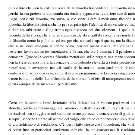
Si può dire che, con la critica storica della filosofia tra­scendente, la filosofia st
perché la sua pretesa di autonomia era fondata appunto nel
carattere suo di met
luogo,
non è più filosofia, ma storia, o, che viene a dire il medesimo,
filosofia 
filosofia: la filoso­fia-storia, che ha per suo principio l'identità di universale ed
ind
e dichiara arbitrario o
illegittimo ogni distacco dei due elementi, i quali r
vicenda della storia, che a lungo
stata considerata e trattata come la piû umile fo
la filosofia come la più alta, ed ora par
che non solo superi questa, ma la disca
che se ne stava relegata all'infimo posto, non era
punto storia, ma cronaca 
l'esterno, lavorando su testimonianze; e l'altra, che ora è as­
surta, è il pensiero 
cono­
scere. Quando la vecchia filosofia metafisica volle porgere una
mano soccorre
non la stese ad
essa ma alla cronaca e, non potendo elevarla a storia perché
ci
metafisico, le sovrappose
una «filosofia della storia», ossia quel modo di es
quale si è di sopra discorso, circa il
divino programma che la storia eseguirebb
o men ben un modello. La «filosofia della sto­
ria» fu effetto di un'impotenza menta
di una «inopia della mente» al pari del mito.
Certo, tra le svariate forme letterarie della didascalica si
vedono produzioni che
stori­che, perché sembrano aggirarsi intorno ad astratti concetti,
purgati di ogni 
trattazioni
non si aggirano nel vuoto, se hanno pienezza e concretezza di
giudizi
sempre, sebbene la
tente all'occhio del volgo, che crede di riconoscerlo solo dov
di cronachismo o di erudi­
zione. C'è, per il fatto stesso che i filosofemi, che vi si
di portar luce su particolari con­
dizioni storiche, la cui conoscenza li rischi
rischiarata. Stavo per dire, cogliendo un
esempio sul vivo, che anche le dil