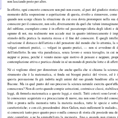
non la­sciando posto per altro.
In effetto, ogni concreto conoscere non può non essere, al pari del giudizio storico,
momento della sospensione o aspettazione di questa, rivolto a rimuovere, come s
quando non scorge chiara la situazione da cui essa dovra prorompere
nella sua 
conoscere per il conoscere, non
solo, diversamente da quel che taluni immagi­nano,
del sublime, esem­plato come è in effetto sul passatempo idiota degli idioti e 
ognuno di noi, ma realmente non accade mai in quanto intrinsecamente è impo
stimolo della pratica la materia stessa e il fine del conoscere. E quegli intel
salvazione il distacco dell'artista o del pensatore dal mondo che lo attornia, la
volgari contrasti pratici, — volgari in quanto pratici, — non si avvedono di d
dell'intelletto. In una vita paradisiaca, senza lavoro e senza travaglio, in cui n
neppur si pensa, perché è venuto meno ogni motivo di pensare e neppure, prop
contemplazione attiva e poetica chiude in sé un mondo di pratiche lotte e di affett
Né ci vogliono sforzi per dimostrare che anche quella che si chiama la scienz
stru­mento che è la matematica, si fonda sui bisogni pratici del
vivere, ed è 
questa persua­
sione fu già indotta negli animi dal suo grande banditore alla
s
Bacone. Ma in qual punto
del suo processo la scienza naturale esercita quest'uffi
conoscenza? Non di certo quando compie astrazioni, costruisce classi, stabilisce
leggi, dà formola matematica a queste leggi, e simili. Tutti cotesti sono lavori 
le conoscenze acquistate o a procacciarne di nuove, ma non sono l'atto del conos
libri o pronta nella memoria tutta la materia medica, tutte
le specie e sotto
caratteristi­
che; e con ciò, possedendosi «bien Galien, mais nullement le
malade»,
si conoscerà tanto poco
quanto poco o nulla conosce di storia chi possiede una
de
state compilate, o ne ha
ammobiliato la memoria, fino a quando non giunga 