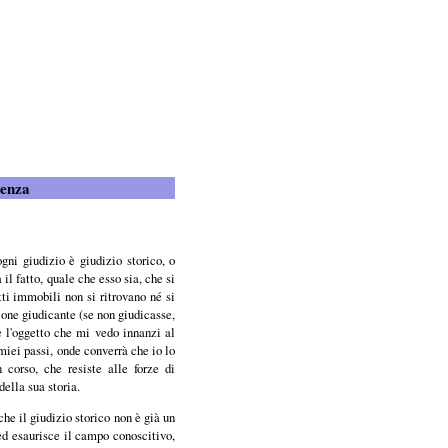
ienza
gni giudizio è giudizio storico, o
a il fatto, quale che esso sia, che si
tti immobili non si ritrovano né si
ione giudicante (se non giudicasse,
 l'oggetto che mi vedo innanzi al
miei passi, onde converrà che io lo
 corso, che resiste alle forze di
della sua storia.
he il giudizio storico non è già un
ed esaurisce il campo conoscitivo,