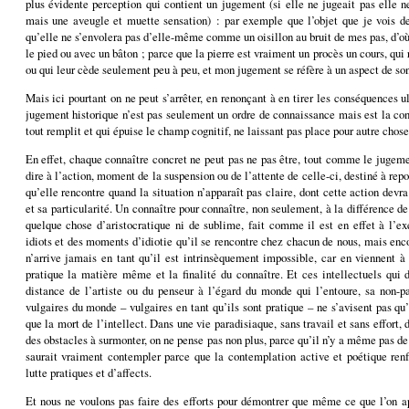
plus évidente perception qui contient un jugement (si elle ne jugeait pas elle 
mais une aveugle et muette sensation) : par exemple que l’objet que je vois de
qu’elle ne s’envolera pas d’elle-même comme un oisillon au bruit de mes pas, d’où
le pied ou avec un bâton ; parce que la pierre est vraiment un procès un cours, qui 
ou qui leur cède seulement peu à peu, et mon jugement se réfère à un aspect de son
Mais ici pourtant on ne peut s’arrêter, en renonçant à en tirer les conséquences ul
jugement historique n’est pas seulement un ordre de connaissance mais est la con
tout remplit et qui épuise le champ cognitif, ne laissant pas place pour autre chose
En effet, chaque connaître concret ne peut pas ne pas être, tout comme le jugement
dire à l’action, moment de la suspension ou de l’attente de celle-ci, destiné à repo
qu’elle rencontre quand la situation n’apparaît pas claire, dont cette action dev
et sa particularité. Un connaître pour connaître, non seulement, à la différence d
quelque chose d’aristocratique ni de sublime, fait comme il est en effet à l’e
idiots et des moments d’idiotie qu’il se rencontre chez chacun de nous, mais enco
n’arrive jamais en tant qu’il est intrinsèquement impossible, car en viennent à
pratique la matière même et la finalité du connaître. Et ces intellectuels qui
distance de l’artiste ou du penseur à l’égard du monde qui l’entoure, sa non-pa
vulgaires du monde – vulgaires en tant qu’ils sont pratique – ne s’avisent pas qu’
que la mort de l’intellect. Dans une vie paradisiaque, sans travail et sans effort, 
des obstacles à surmonter, on ne pense pas non plus, parce qu’il n’y a même pas de
saurait vraiment contempler parce que la contemplation active et poétique r
lutte pratiques et d’affects.
Et nous ne voulons pas faire des efforts pour démontrer que même ce que l’on ap