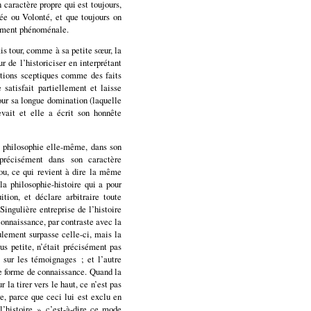
caractère propre qui est toujours,
ée ou Volonté, et que toujours on
urement phénoménale.
is tour, comme à sa petite sœur, la
r de l’historiciser en interprétant
ations sceptiques comme des faits
 satisfait partiellement et laisse
pour sa longue domination (laquelle
vait et elle a écrit son honnête
la philosophie elle-même, dans son
précisément dans son caractère
 ou, ce qui revient à dire la même
 la philosophie-histoire qui a pour
uition, et déclare arbitraire toute
Singulière entreprise de l’histoire
onnaissance, par contraste avec la
lement surpasse celle-ci, mais la
lus petite, n’était précisément pas
t sur les témoignages ; et l’autre
ale forme de connaissance. Quand la
la tirer vers le haut, ce n’est pas
re, parce que ceci lui est exclu en
’histoire », c’est-à-dire ce mode