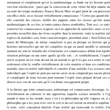
instrument et complément qu’est la mathématique, se fonde sur les besoins prati
vers leur satisfaction ; parce que la conviction de cette vérité fut déjà induite da
au seuil des temps modernes, Francis Bacon. Mais en quel point de son processus 
son office utile, en se faisant véritablement connaissance ? Certes pas quand elle
elle construit des classes, établit des rapports entre les classes qu’elle n
mathématiques de ces lois, et toutes autres choses semblables. Tout ceci, ce sont
conserver les connaissances acquises ou à en approcher de nouvelles, mais ce n’es
posséder, recueillie dans des livres ou prête dans la mémoire, toute la matière mé
espèces de maladies avec leurs caractéristiques, possédant ainsi « bien Galien
aurait dit Montaigne, de même connaîtrait si peu ou presque en histoire qui 
histoires universelles qui ont été compilées ou qui en aurait meublé sa mémoire, 
moment où, sous le stimulus des évènements ces connaissances défont leur rigidi
situation politique ou une autre quelle qu’elle soit. ; et semblablement, l’exper
arrivé au point où est venu devant lui un malade et qu’il n’a pas eu à sentir et c
seulement celui-là, souffre véritablement, de cette manière et dans ces conditions
maladie, mais la réalité individuelle et concrète d’une maladie. Les sciences nat
individuels que l’esprit ne peut pas encore saisir ou ne comprend pas encore plei
et compliquée de leurs travaux pour ramener l’esprit ainsi préparé devant ces c
directe avec eux de son sorte qu’il s’en forme son jugement propre.
À la théorie que toute connaissance authentique est connaissance historique, la 
véritablement un contraste et une opposition, laquelle science naturelle, à l’éga
monde et dans ce bas monde, mais c’est à la philosophie qu’elle s’oppose ou, si o
philosophie qui a les yeux rivés vers le ciel et du ciel atteint ou attend la suprême 
la terre, cette conception dualiste d’une réalité qui transcende la réalité, d