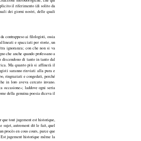
icito il riferimento (di solito da
uali dei giorni nostri, delle quali
 da contrappeso ai filologisti, ossia
 allineati e spacciati per storie, un
ltra ignoranza; con che non si va
segno che
anche quando professano a
più discendono di
tanto in tanto dal
orica. Ma quanto più si
affinerà il
ogisti saranno rinviati alla pura e
rbo, ringraziati e congedati, perché
 che in loro aveva cercato invano.
nza
occasione»; laddove ogni seria
 come della
genuina poesia diceva il
er que tout jugement est historique,
e sujet, autrement dit le fait, quel
, un procès en cous cours, parce que
. Est jugement historique même la