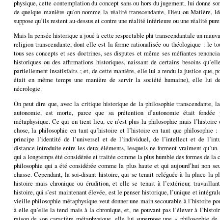
physique, cette contemplation du concept sans ou hors du jugement, lui donne son 
de quelque manière qu’on nomme la réalité transcendante, Dieu ou Matière, Id
suppose qu’ils restent au-dessus et contre une réalité inférieure ou une réalité p
Mais la pensée historique a joué à cette respectable phi transcendantale un mauva
religion transcendante, dont elle est la forme rationalisée ou théologique : le tou
tous ses concepts et ses doctrines, ses disputes et même ses méfiantes renonci
historiques ou des affirmations historiques, naissant de certains besoins qu’elle
partiellement insatisfaits ; et, de cette manière, elle lui a rendu la justice que, 
était en même temps une manière de servir la société humaine), elle lui de
nécrologie.
On peut dire que, avec la critique historique de la philosophie transcendante, 
autonomie, est morte, parce que sa prétention d’autonomie était fondée 
métaphysique. Ce qui en tient lieu, ce n’est plus la philosophie mais l’histoire
chose, la philosophie en tant qu’histoire et l’histoire en tant que philosophie :
principe l’identité de l’universel et de l’individuel, de l’intellect et de l’int
distance introduite entre les deux éléments, lesquels ne forment vraiment qu’un. 
qui a longtemps été considérée et traitée comme la plus humble des formes de la c
philosophie qui a été considérée comme la plus haute et qui aujourd’hui non seu
chasse. Cependant, la soi-disant histoire, qui se tenait reléguée à la place la p
histoire mais chronique ou érudition, et elle se tenait à l’extérieur, travaillan
histoire, qui s’est maintenant élevée, est le penser historique, l’unique et intégr
vieille philosophie métaphysique veut donner une main secourable à l’histoire pour 
à elle qu’elle la tend mais à la chronique, et, ne pouvant pas l’élever à l’histoi
raison de son caractère métaphysique, elle lui superpose une « philosophie de l