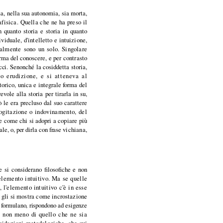
essa, nella sua autonomia, sia morta,
afisica. Quella che ne ha preso il
in quanto storia e storia in quanto
ividuale, d'intelletto e intuizione,
ealmente sono un solo. Singolare
rma del cono­
scere, e per contrasto
cci. Senonché la cosid­
detta storia,
o erudizione, e si atteneva al­
storico, unica e integrale forma del
vole alla storia per tirarla in su,
ò le era precluso dal suo carattere
cogitazione
o indovinamento, del
e come chi si adopri
a copiare più
le, o, per dirla con frase
vichiana,
 si considerano filosofiche e non
elemento intuitivo. Ma se quelle
, l'elemento intuitivo c'è in esse
e
gli si mostra come incrostazione
 formu­
lano, rispondono ad esigenze
ara non meno di
quello che ne sia
ucidazioni metodologiche,
che qui