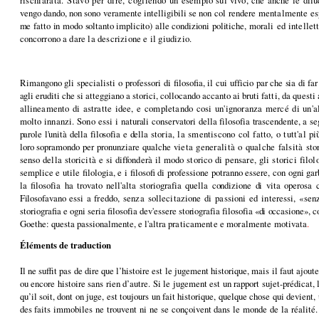
vengo dando, non sono veramente intelligibili se non
col rendere mentalmente espl
me fatto in modo soltanto implicito) alle condizioni politiche,
morali ed intellett
concorrono
a dare la descrizione e il giudizio.
Rimangono gli specialisti o professori di filosofia, il cui
ufficio par che sia di far
agli
eruditi che si atteggiano a storici, collocando accanto ai bruti
fatti, da questi
allineamento
di astratte idee, e completando cosi un'ignoranza mercé di
un'a
molto innanzi. Sono essi
i naturali conservatori della filosofia trascendente, a 
parole l'unità della filosofia e della
storia, la smentiscono col fatto, o tutt'al 
loro sopramondo per pronunziare qualche
vieta generalità o qualche falsità st
senso della storicità e si diffonderà il modo storico
di pensare, gli storici filol
semplice e utile filologia, e i filosofi di professione potranno essere, con ogni ga
la filo­
sofia ha trovato nell'alta storiografia quella condizione di vita operosa
Filosofavano essi a
freddo, senza sollecitazione di passioni ed interessi, «se
storiografia e ogni seria filoso­
fia dev'essere storiografia filosofia «di occasione»,
Goethe: questa passionalmente, e l'al­
tra praticamente e moralmente
motivata
.
Éléments de traduction
Il ne suffit pas de dire que l’histoire est le jugement historique, mais il faut ajout
ou encore histoire sans rien d’autre. Si le jugement est un rapport sujet-prédicat, l
qu’il soit, dont on juge, est toujours un fait historique, quelque chose qui devient
des faits immobiles ne trouvent ni ne se conçoivent dans le monde de la réalité