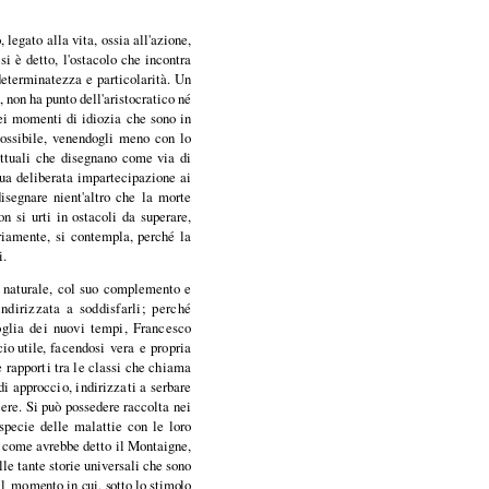
 legato alla vita, ossia all'azione,
i è detto, l'ostacolo che incontra
determinatezza e particolarità. Un
 non ha punto dell'aristocratico né
dei momenti di idiozia che sono in
ssibile, ve­nendogli meno con lo
lettuali che disegnano come via di
 sua deliberata impartecipazione ai
isegnare nient'altro che la morte
on si urti in ostacoli da superare,
riamente, si contempla, perché la
i.
a naturale, col suo complemento e
indirizzata a soddisfarli; perché
oglia dei nuovi tempi, Francesco
cio utile,
facendosi vera e propria
 rapporti tra le classi che chiama
di approccio, indirizzati a
serbare
cere. Si può possedere raccolta
nei
specie delle malattie con le loro
 come avrebbe detto il Montaigne,
lle tante storie universali che sono
il mo
mento in cui, sotto lo stimolo