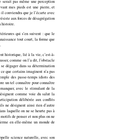
ne serait pas même une perception
vant mes pieds est une pierre, et
 il conviendra que je l’écarte avec
résiste aux forces de désagrégation
 histoire.
térieures qui s’en suivent : que le
naissance tout court, la forme que
.
 historique, lié à la vie, c’est-à-
usser, comme on l’a dit, l’obstacle
ra se dégager dans sa détermination
e ce que certains imaginent n’a pas
xemple des passe-temps idiots des
re un tel connaître pour connaître
 manquer, avec le stimulant de la
 désignent comme voie du salut la
rticipation délibérée aux conflits
ils ne désignent ainsi rien d’autre
dans laquelle on ne se heurte pas à
 motifs de penser et non plus on ne
enferme en elle-même un monde de
pelle science naturelle, avec son