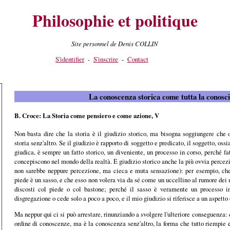
Philosophie et politique
Site personnel de Denis COLLIN
S'identifier
-
S'inscrire
-
Contact
La conoscenza storica come tutta la conosc
B. Croce: La Storia come pensiero e come azione, V
Non basta dire che la storia è il giudizio storico, ma bisogna soggiungere che o
storia senz'altro. Se il giudizio è rapporto di soggetto e predi­cato, il soggetto, ossi
giu­dica, è sempre un fatto storico, un diveniente, un processo in corso, perché fa
concepi­scono nel mondo della realtà. È giudizio storico anche la più ovvia percez
non sarebbe neppure percezione, ma cieca e muta sensazione): per esem­pio, che
piede è un sasso, e che esso non volera via da sé come un uccellino al rumore dei 
discosti col piede o col bastone; perché il sasso è veramente un processo in
disgregazione o cede solo a poco a poco, e il mio giudizio si riferisce a un aspetto 
Ma neppur qui ci si può arrestare, rinunziando a svolgere l'ulteriore conseguenza: c
ordine di conoscenze, ma è la conoscenza senz'altro, la forma che tutto riempie 