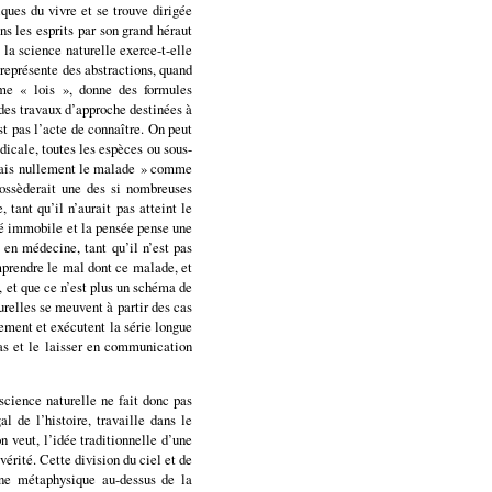
ques du vivre et se trouve dirigée
ns les esprits par son grand héraut
la science naturelle exerce-t-elle
 représente des abstractions, quand
omme « lois », donne des formules
 des travaux d’approche destinées à
t pas l’acte de connaître. On peut
dicale, toutes les espèces ou sous-
 mais nullement le malade » comme
possèderait une des si nombreuses
tant qu’il n’aurait pas atteint le
té immobile et la pensée pense une
t en médecine, tant qu’il n’est pas
omprendre le mal dont ce malade, et
, et que ce n’est plus un schéma de
urelles se meuvent à partir des cas
nement et exécutent la série longue
as et le laisser en communication
science naturelle ne fait donc pas
l de l’histoire, travaille dans le
n veut, l’idée traditionnelle d’une
vérité. Cette division du ciel et de
’une métaphysique au-dessus de la