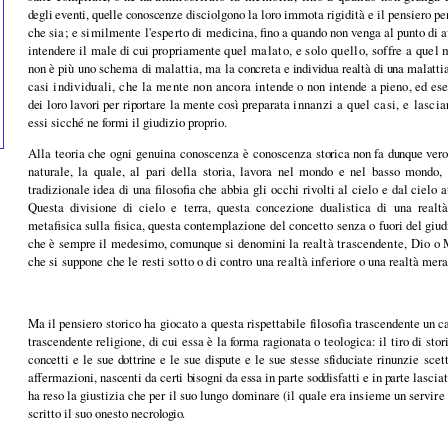
degli eventi, quelle conoscenze
disciolgono la loro immota rigidità e il pensiero p
che sia; e similmente l'esperto di
medicina, fino a quando non venga al punto di 
intendere il male di cui propriamente
quel malato, e solo quello, soffre a quel
non è più uno schema di malattia, ma la
concreta e individua realtà di una malatti
casi individuali, che la mente non ancora in
tende o non intende a pieno, ed es
dei loro lavori per riportare la mente così preparata
innanzi a quel casi, e lasci
essi sicché ne formi il giudizio proprio.
Alla teoria che ogni genuina conoscenza è conoscenza
storica non fa dunque vero
naturale, la quale, al pari della storia, lavora nel mondo e nel basso mondo, m
tradizionale idea di una filosofia che abbia gli occhi rivolti al cielo e dal cielo 
Questa divisione di cielo e terra, questa concezione dualistica di una realt
metafisica sulla fisica, questa contemplazione del concetto senza o fuori del giudiz
che è sempre il medesimo, comunque si denomini la
realtà trascendente, Dio o 
che si suppone che le resti sotto o di contro una realtà infe­
riore o una realtà me
Ma il pensiero storico ha giocato a questa rispettabile
filosofia trascendente un ca
trascendente religione, di cui essa è la forma ragionata o teo­logica: il tiro di stor
con­
cetti e le sue dottrine e le sue dispute e le sue stesse sfiduciate
rinunzie scet
affermazioni,
nascenti da certi bisogni da essa in parte soddisfatti e in parte
lascia
ha reso la giustizia
che per il suo lungo dominare (il quale era insieme un servire
scritto il suo onesto necro­
logio.