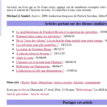
Au total, un livre qui se lit d’une traite, appuyé sur de nombreux exemples tirés
aussi et surtout de l’histoire récente. À conseiller à tous, sans retenue.
Michael J. Sandel
,
Justice
, 2009, traduction française de Patrick Savidan, Albin 
Articles portant sur des thèmes similaire
Le néolibéralisme de Friedrich Hayek et la question des inégalités
- 25/09
Pourquoi lutter contre les inégalités?
- 04/04/10
De la "crise des valeurs" à la recherche d'une morale pour notre époque
- 0
Les religions sont-elle mortelles ?
- 18/12/14
La statue de Giordano Bruno
- 08/12/13
À chacun selon ses besoins ?
- 24/11/10
Après la vertu
- 01/06/09
L'homme est-il un loup pour l'homme?
- 06/04/18
Réflexions sur l'humanisme
- 08/06/17
L’éducation est-elle une dénaturation ?
- 17/09/16
Mots-clés :
Rawls
,
Kant
,
libéralisme
,
justice sociale
,
Aristote
,
communauté
Ecrit par
dcollin
le Dimanche 17 Avril 2016, 13:56 dans "
Bibliothèque
" Lu 4828 fo
Article précédent
-
Article suivant
Partager cet article