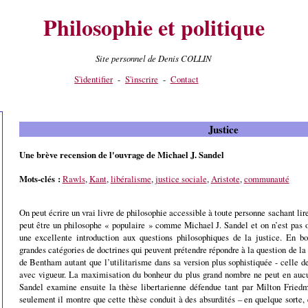
Philosophie et politique
Site personnel de Denis COLLIN
S'identifier
-
S'inscrire
-
Contact
Justice
Une brève recension de l'ouvrage de Michael J. Sandel
Mots-clés :
Rawls
,
Kant
,
libéralisme
,
justice sociale
,
Aristote
,
communauté
On peut écrire un vrai livre de philosophie accessible à toute personne sachant lir
peut être un philosophe « populaire » comme Michael J. Sandel et on n’est pas o
une excellente introduction aux questions philosophiques de la justice. En b
grandes catégories de doctrines qui peuvent prétendre répondre à la question de la n
de Bentham autant que l’utilitarisme dans sa version plus sophistiquée - celle de
avec vigueur.
La maximisation du bonheur du plus grand nombre ne peut en aucun
Sandel examine ensuite la thèse libertarienne défendue tant par Milton Frie
seulement il montre que cette thèse conduit à des absurdités –
en quelque sorte,