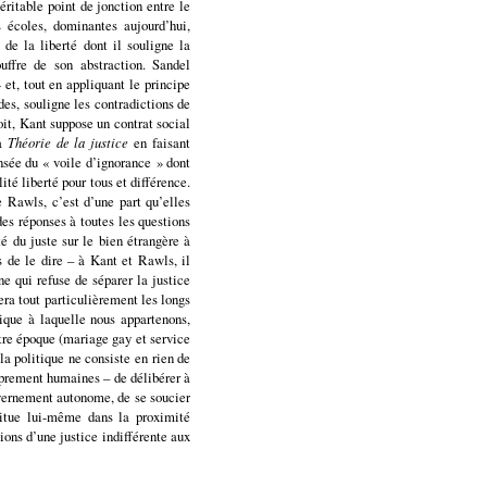
éritable point de jonction entre le
écoles, dominantes aujourd’hui,
e la liberté dont il souligne la
ffre de son abstraction. Sandel
et, tout en appliquant le principe
des, souligne les contradictions de
oit, Kant suppose un contrat social
la
Théorie de la justice
en faisant
ensée du « voile d’ignorance »
dont
ité liberté pour tous et différence
.
 Rawls, c’est d’une part qu’elles
des réponses à toutes les questions
té du juste sur le bien étrangère à
s de le dire – à Kant et Rawls, il
ne qui refuse de séparer la justice
era tout particulièrement les longs
ique à laquelle nous appartenons,
otre époque (mariage gay et service
la politique ne consiste en rien de
oprement humaines – de délibérer à
vernement autonome, de se soucier
itue lui-même dans la proximité
ions d’une justice indifférente aux