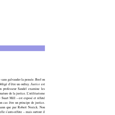
e sans galvauder la pensée. Bref on
bligé d’être un onfray.
Justice
est
on professeur Sandel examine les
ature de la justice. L’utilitarisme
 Suart Mill – est exposé et réfuté
 cas être un principe de justice.
dmann que par Robert Nozick. Non
elle s’auto-réfute – mais surtout il