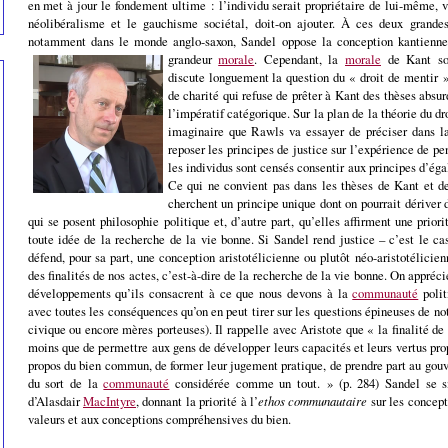
en met à jour le fondement ultime : l’individu serait propriétaire de lui-même,
v
néolibéralisme et le gauchisme sociétal, doit-on ajouter.
À ces deux grandes 
notamment dans le monde anglo-saxon, Sandel oppose la conception kantienne d
grandeur
morale
.
Cependant, la
morale
de Kant sou
discute longuement la question du « droit de mentir » 
de charité qui refuse de prêter à Kant des thèses absur
l’impératif catégorique. Sur la plan de la théorie du dr
imaginaire que Rawls va essayer de préciser dans 
reposer les principes de justice sur l’expérience de p
les individus sont censés consentir aux principes d’égal
Ce qui ne convient pas dans les thèses de Kant et de
cherchent un principe unique dont on pourrait dériver 
qui se posent philosophie politique et, d’autre part, qu’elles affirment une priori
toute idée de la recherche de la vie bonne. Si Sandel rend justice – c’est le ca
défend, pour sa part, une conception aristotélicienne ou plutôt néo-aristotélicien
des finalités de nos actes, c’est-à-dire de la recherche de la vie bonne. On appréci
développements qu’ils consacrent à ce que nous devons à la
communauté
polit
avec toutes les conséquences qu’on en peut tirer sur les questions épineuses de n
civique ou encore mères porteuses).
Il rappelle avec Aristote que « la finalité de 
moins que de permettre aux gens de développer leurs capacités et leurs vertus pr
propos du bien commun, de former leur jugement pratique, de prendre part au gou
du sort de la
communauté
considérée comme un tout. » (p. 284) Sandel se s
d’Alasdair
MacIntyre
, donnant la priorité à l’
ethos communautaire
sur les concept
valeurs et aux conceptions compréhensives du bien.