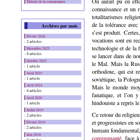
On aurait pu en effe
Théorie de la connaissance
connaissance et un r
totalitarismes relig
de la tolérance avec 
Archives par mois
s’est produit. Certes
Février 2026
vocations sont en re
: 2 articles
technologie et de la 
Décembre 2025
: 4 articles
se lancer dans de no
Octobre 2025
le Mal. Mais la Russ
: 1 article
orthodoxe, qui est r
Avril 2025
soviétique, la Pologn
: 1 article
Avril 2024
Mais le monde moyen-
: 4 articles
fanatique, et l’on y
Avril 2020
hindouiste a repris le
: 1 article
Juillet 2019
Ce retour du religieu
: 2 articles
et progressistes en s
Février 2019
: 2 articles
humain fondamental, 
Juin 2018
communauté
, face à
: 2 articles