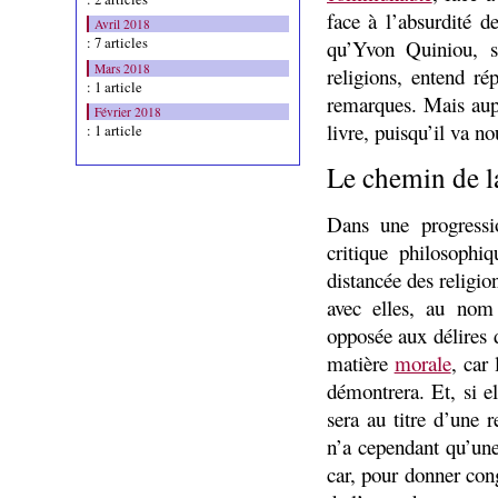
face à l’absurdité 
Avril 2018
: 7 articles
qu’Yvon Quiniou, sa
Mars 2018
religions, entend ré
: 1 article
remarques. Mais aup
Février 2018
livre, puisqu’il va no
: 1 article
Le chemin de la
Dans une progress
critique philosophi
distancée des religi
avec elles, au nom
opposée aux délires d
matière
morale
, car
démontrera. Et, si el
sera au titre d’une r
n’a cependant qu’une 
car, pour donner cong