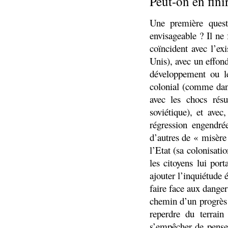
Peut-on en finir
Une première questi
envisageable ? Il ne 
coïncident avec l’ex
Unis), avec un effon
développement ou le
colonial (comme dan
avec les chocs rés
soviétique), et ave
régression engendré
d’autres de « misère 
l’Etat (sa colonisati
les citoyens lui port
ajouter l’inquiétude
faire face aux danger
chemin d’un progrès s
reperdre du terrai
s’empêcher de penser