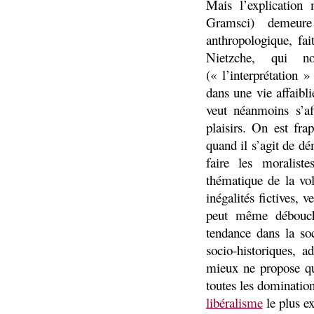
Mais l’explication
Gramsci) demeure 
anthropologique, fai
Nietzche, qui no
(« l’interprétation »
dans une vie affaibl
veut néanmoins s’af
plaisirs. On est fra
quand il s’agit de d
faire les moralist
thématique de la vo
inégalités fictives, v
peut même débouch
tendance dans la so
socio-historiques, 
mieux ne propose qu
toutes les domination
libéralisme
le plus ex