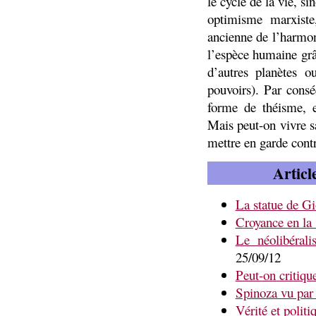
le cycle de la vie, si
optimisme marxiste
ancienne de l’harmon
l’espèce humaine grâ
d’autres planètes 
pouvoirs). Par cons
forme de théisme, et
Mais peut-on vivre s
mettre en garde contr
Articl
La statue de G
Croyance en la 
Le néolibérali
25/09/12
Peut-on critique
Spinoza vu par
Vérité et politi