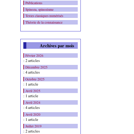
Publications
Spinoza, spinozisme
Textes classiques numérisés
Théorie de la connaissance
Archives par mois
Février 2026
: 2 articles
Décembre 2025
: 4 articles
Octobre 2025
: 1 article
Avril 2025
: 1 article
Avril 2024
: 4 articles
Avril 2020
: 1 article
Juillet 2019
: 2 articles