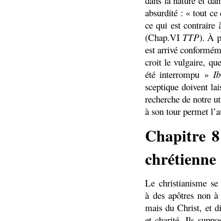
dans la nature et dan
absurdité : « tout ce 
ce qui est contraire
(Chap.VI
TTP
). À p
est arrivé conformém
croit le vulgaire, q
été interrompu »
Ib
sceptique doivent lai
recherche de notre ut
à son tour permet l’a
Chapitre 8
chrétienne
Le christianisme se
à des apôtres non à
mais du Christ, et d
et charité. Ils supp