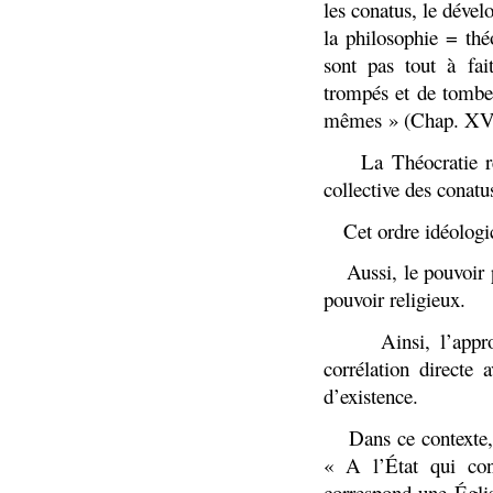
les conatus, le dével
la philosophie = thé
sont pas tout à fai
trompés et de tomber
mêmes » (Chap. X
5.
La Théocratie r
collective des conat
6.
Cet ordre idéologi
7.
Aussi, le pouvoir p
pouvoir religieux.
8.
Ainsi, l’appr
corrélation directe 
d’existence.
9.
Dans ce contexte, 
« A l’État qui con
correspond une Églis