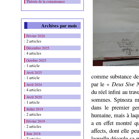
Théorie de la connaissance
Archives par mois
Février 2026
: 2 articles
Décembre 2025
: 4 articles
Octobre 2025
: 1 article
Avril 2025
comme substance de 
: 1 article
par le «
Deus Sive 
Avril 2024
: 4 articles
du réel infini au tr
Avril 2020
sommes. Spinoza met
: 1 article
dans le premier gen
Juillet 2019
humaine, mais à laque
: 2 articles
a en effet montré 
Février 2019
: 2 articles
affects, dont elle pe
Juin 2018
laquelle découle sa 
: 2 articles