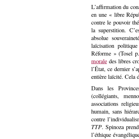
L’affirmation du cona
en une « libre Répub
contre le pouvoir th
la superstition. C’
absolue souverain
laïcisation politiq
Réforme » (Tosel p
morale
des libres cr
l’État, ce dernier s’
entière laïcité. Cela 
Dans les Province
(collégiants, menn
associations religi
humain, sans hiérarc
contre l’individuali
TTP
. Spinoza prend
l’éthique évangélique