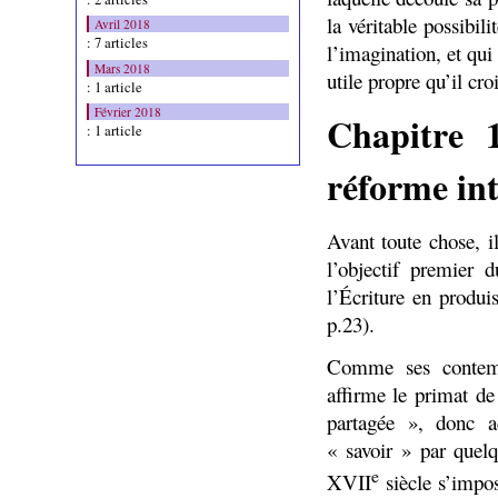
la véritable possibil
Avril 2018
: 7 articles
l’imagination, et qui
Mars 2018
utile propre qu’il croi
: 1 article
Février 2018
Chapitre 1
: 1 article
réforme int
Avant toute chose, i
l’objectif premier 
l’Écriture en produi
p.23).
Comme ses contemp
affirme le primat d
partagée », donc ac
« savoir » par quelq
e
XVII
siècle s’impos