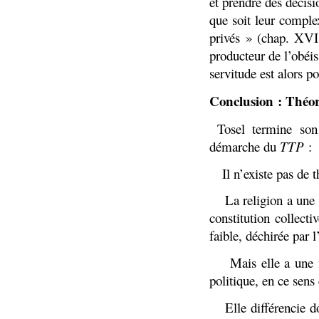
et prendre des décisi
que soit leur comple
privés » (chap. XV
producteur de l’obéis
servitude est alors po
Conclusion : Théor
Tosel termine son 
démarche du
TTP
:
1.
Il n’existe pas de t
2.
La religion a une
constitution collect
faible, déchirée par l
3.
Mais elle a une 
politique, en ce sens
4.
Elle différencie d