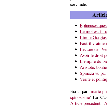
servitude.
Articl
Épineuses ques
Le moi est-il h
Lire le Gorgias
Faut-il vraimen
Lecture de "Ver
Avoir le droit p
L’empire du bi
Aristote: bonhe
Spinoza vu par
Vérité et politi
Ecrit par
marie-pie
spinozisme
" Lu 7523
Article précédent
-
A