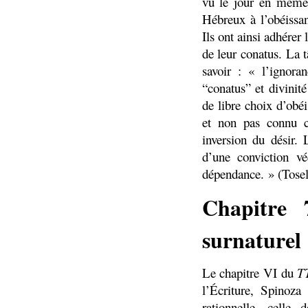
vu le jour en même 
Hébreux à l’obéissan
Ils ont ainsi adhérer
de leur conatus. La t
savoir : « l’ignora
“conatus” et divinit
de libre choix d’ob
et non pas connu 
inversion du désir. 
d’une conviction 
dépendance. » (Tosel
Chapitre 
surnaturel
Le chapitre VI du
T
l’Écriture, Spinoza 
rationnelle, celle