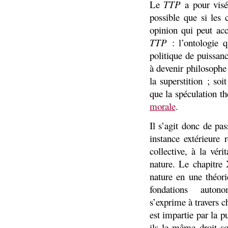
Le
TTP
a pour visée
possible que si les
opinion qui peut acc
TTP
: l’ontologie q
politique de puissan
à devenir philosophe
la superstition ; so
que la spéculation th
morale
.
Il s’agit donc de pa
instance extérieure
collective, à la vér
nature. Le chapitr
nature en une théori
fondations autonom
s’exprime à travers ch
est impartie par la p
ils le même droit so