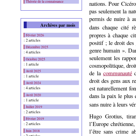
Théorie de la connaissance
nations. Pour Cicéro
pas seulement la natur
permis de nuire à aut
Archives par mois
dans chaque cité r
propres à chaque ci
Février 2026
: 2 articles
positif ; le droit de
Décembre 2025
genre humain ». Dans
: 4 articles
seulement les rappo
Octobre 2025
: 1 article
cosmopolitique, dro
Avril 2025
de la
communauté
d
: 1 article
droit des gens aux r
Avril 2024
est naturellement fon
: 4 articles
dans la paix le plus 
Avril 2020
: 1 article
sans nuire à leurs vér
Juillet 2019
: 2 articles
Hugo Grotius, tira
Février 2019
l’Europe chrétienne,
: 2 articles
l’être sans crime a
Juin 2018
: 2 articles