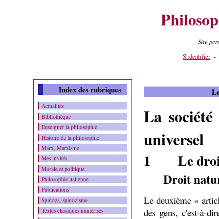
Philosop
Site pe
Contenu
-
Menu
-
S'identifier
-
Index des rubriques
Le
Actualités
La société
Bibliothèque
Enseigner la philosophie
universel
Histoire de la philosophie
Marx, Marxisme
1
Le droi
Mes invités
Morale et politique
Droit natur
Philosophie italienne
Publications
Le deuxième « articl
Spinoza, spinozisme
des gens, c'est-à-dir
Textes classiques numérisés