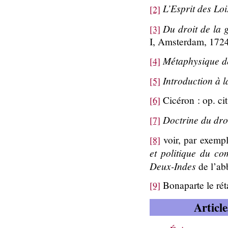
L’Esprit des Loi
[2]
Du droit de la g
[3]
I, Amsterdam, 1724
Métaphysique d
[4]
Introduction à l
[5]
Cicéron : op. cit.
[6]
Doctrine du dro
[7]
voir, par exempl
[8]
et politique du c
Deux-Indes
de l’ab
Bonaparte le réta
[9]
Articl