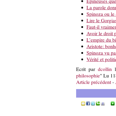
Épineuses que
La parole don
Spinoza ou le 
Lire le Gorgia
Faut-il vraime
Avoir le droit 
L’empire du b
Aristote: bonh
Spinoza vu pa
Vérité et polit
Ecrit par
dcollin
l
philosophie
" Lu 11
Article précédent
-