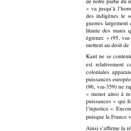
de notre partie du 
« va jusqu’à l’hor
des indigènes le s
guerres largement é
litanie des maux 
égrener. » (95,
viii
mettent au droit de 
Kant ne se contente
est relativement 
coloniales apparai
puissances européen
(96,
viii-359)
ne ra
« mener ainsi à n
puissances « qui fo
l’injustice ». Encor
puisque la France vi
Ainsi s’affirme la r