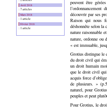
peuvent être gérées
Avril 2018
l’ordonnancement d
: 7 articles
découvrir par ses pro
Mars 2018
: 1 article
Raison qui nous fo
Février 2018
déshonnête selon la 
: 1 article
nature raisonnable et
nature, ordonne ou d
« est immuable, jusq
Grotius distingue l
du droit civil qui é
un droit humain moin
que le droit civil qu
acquis force d’oblig
de plusieurs. » (p.
naturel, pour Grotiu
peuples et peut plutôt
Pour Grotius, le dro