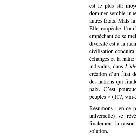
est le plus sûr moy
dominer semble inhér
autres États. Mais la
Elle empêche l’uni
empêchant de se méla
diversité est à la rac
civilisation conduira
échanges et la haine
individus, dans
L’id
création d’un État d
des nations qui final
paix. C’est pourqu
peuples » (107,
viii-
Résumons : en ce pro
universelle) se rév
finalement la raison
solution.