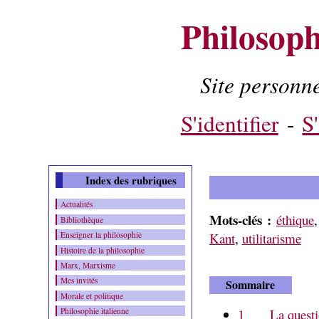
Philosoph
Site person
Contenu
-
Menu
-
S'identifier
-
S'
Index des rubriques
Actualités
Mots-clés :
éthique
Bibliothèque
Kant
,
utilitarisme
Enseigner la philosophie
Histoire de la philosophie
Marx, Marxisme
Mes invités
Sommaire
Morale et politique
1
La questi
Philosophie italienne