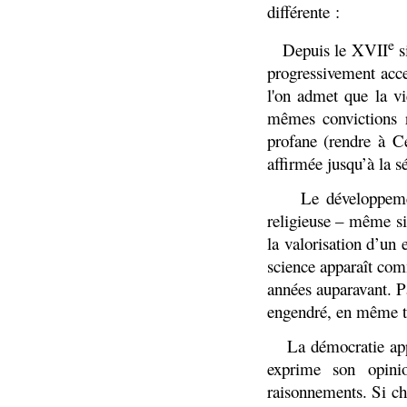
différente :
e
1)
Depuis le XVII
s
progressivement acce
l'on admet que la vi
mêmes convictions re
profane (rendre à C
affirmée jusqu’à la s
2)
Le développeme
religieuse – même si
la valorisation d’un 
science apparaît comm
années auparavant. P
engendré, en même te
3)
La démocratie ap
exprime son opini
raisonnements. Si ch