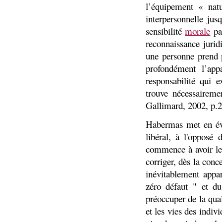
l’équipement « nat
interpersonnelle ju
sensibilité
morale
par
reconnaissance jurid
une personne prend p
profondément l’app
responsabilité qui e
trouve nécessaireme
Gallimard, 2002, p.2
Habermas met en év
libéral, à l'opposé
commence à avoir le
corriger, dès la conc
inévitablement appa
zéro défaut " et du
préoccuper de la qua
et les vies des indi