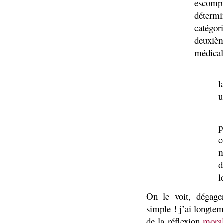
escompt
déterm
catégor
deuxième
médical
l
u
p
c
m
d
l
On le voit, dégag
simple ! j’ai longte
de la réflexion
mora