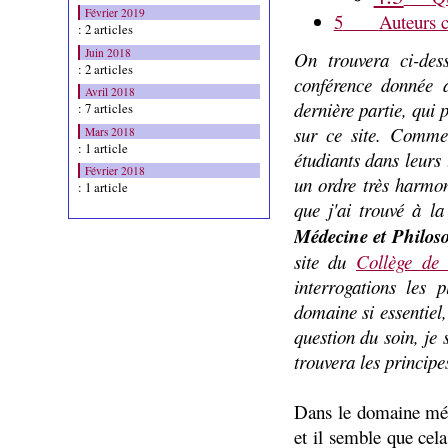
Février 2019
5
Auteurs c
: 2 articles
Juin 2018
On trouvera ci-des
: 2 articles
conférence donnée à
Avril 2018
dernière partie, qui
: 7 articles
sur ce site.
Comme i
Mars 2018
: 1 article
étudiants dans leurs 
Février 2018
un ordre très harmo
: 1 article
que j'ai trouvé à la
Médecine et Philos
site du
Collège de
interrogations les 
domaine si essentiel,
question du soin, je 
trouvera les principe
Dans le domaine médi
et il semble que cela