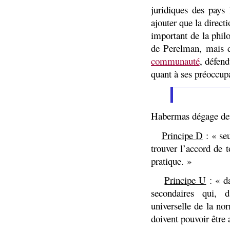
juridiques des pays 
ajouter que la direct
important de la phil
de Perelman, mais d
communauté
, défen
quant à ses préoccup
Habermas dégage deux
Principe D
: « seu
·
trouver l’accord de t
pratique. »
Principe U
: « da
·
secondaires qui, d
universelle de la nor
doivent pouvoir être 