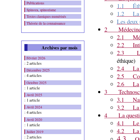
Publications
1.1
Ét
Spinoza, spinozisme
1.2
La
Textes classiques numérisés
Les deux 
Théorie de la connaissance
2
Médecine
2.1
Mé
2.2
Int
Archives par mois
2.3
L
Février 2026
éthique)
: 2 articles
2.4
La 
Décembre 2025
2.5
Co
: 4 articles
2.6
La 
Octobre 2025
: 1 article
3
Technosci
Avril 2025
3.1
Nat
: 1 article
3.2
La 
Avril 2024
: 4 articles
4
La questi
Avril 2020
4.1
Le 
: 1 article
4.2
La 
Juillet 2019
4.3
: 2 articles
Qu