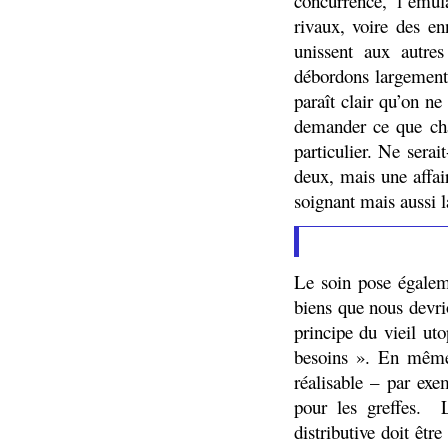
concurrence, l’ému
rivaux, voire des e
unissent aux autre
débordons largement 
paraît clair qu’on n
demander ce que cha
particulier. Ne sera
deux, mais une affair
soignant mais aussi l
Le soin pose égalem
biens que nous devri
principe du vieil ut
besoins ». En même 
réalisable – par ex
pour les greffes.
distributive doit êt