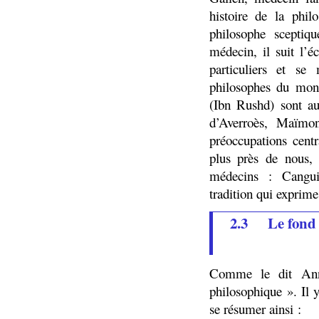
histoire de la phil
philosophe scepti
médecin, il suit l’é
particuliers et se
philosophes du mon
(Ibn Rushd) sont au
d’Averroès, Maïmo
préoccupations cent
plus près de nous, 
médecins : Cangu
tradition qui exprime
2.3
Le fond 
Comme le dit Anne
philosophique ». Il 
se résumer ainsi :