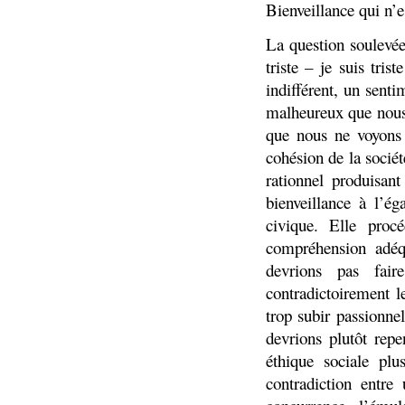
Bienveillance qui n’e
La question soulevée
triste – je suis tri
indifférent, un sent
malheureux que nous
que nous ne voyons
cohésion de la société
rationnel produisan
bienveillance à l’é
civique. Elle proc
compréhension adéq
devrions pas fai
contradictoirement l
trop subir passionne
devrions plutôt repe
éthique sociale pl
contradiction entre