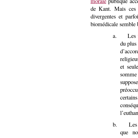
morale
publique acce
de Kant. Mais ces 
divergentes et par
biomédicale semble b
a.
Les 
du plus
d’acco
religieu
et seul
somme d
suppose
préoccu
certai
conséq
l’euthan
b.
Les
que no