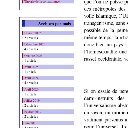
que l’on ne puisse p
Théorie de la connaissance
des métropoles des 
voile islamique, l’U
transgenrisme, sans 
Archives par mois
passible de la pei
Février 2026
même temps, la « tra
: 2 articles
donc bien un pays «
Décembre 2025
: 4 articles
l’homosexualité une 
Octobre 2025
russe) occidentale, v
: 1 article
Avril 2025
: 1 article
Avril 2024
: 4 articles
Avril 2020
Si on essaie de pen
: 1 article
demi-instruits de
Juillet 2019
l’universalisme abst
: 2 articles
du savoir, un moment
Février 2019
: 2 articles
vraiment parvenus à 
Juin 2018
pour l’universel. L
: 2 articles