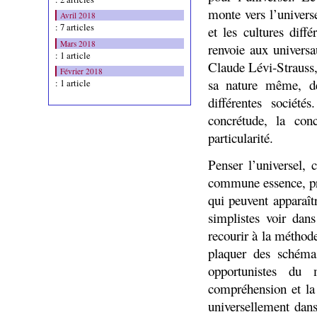
monte vers l’univers
Avril 2018
: 7 articles
et les cultures diff
Mars 2018
renvoie aux univers
: 1 article
Claude Lévi-Strauss
Février 2018
sa nature même, dé
: 1 article
différentes socié
concrétude, la con
particularité.
Penser l’universel,
commune essence, pr
qui peuvent apparaît
simplistes voir dan
recourir à la méthod
plaquer des schémas
opportunistes du 
compréhension et la
universellement da