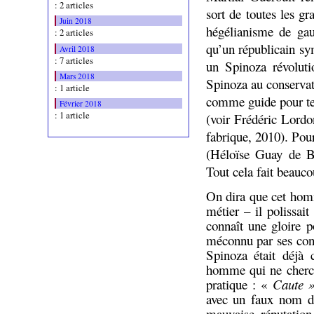
: 2 articles
sort de toutes les g
Juin 2018
hégélianisme de gau
: 2 articles
qu’un républicain sy
Avril 2018
: 7 articles
un Spinoza révoluti
Mars 2018
Spinoza au conservat
: 1 article
comme guide pour ten
Février 2018
: 1 article
(voir Frédéric Lord
fabrique, 2010). Pou
(Héloïse Guay de B
Tout cela fait beauc
On dira que cet homm
métier – il polissai
connaît une gloire 
méconnu par ses cont
Spinoza était déjà 
homme qui ne cherch
pratique : «
Caute 
avec un faux nom d’
mauvaise réputation