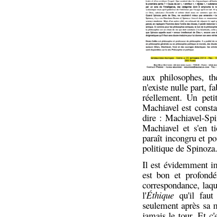
aux philosophes, t
n'existe nulle part,
réellement. Un petit
Machiavel est consta
dire : Machiavel-Sp
Machiavel et s'en t
paraît incongru et pou
politique de Spinoza
Il est évidemment im
est bon et profondé
correspondance, laqu
l'
Éthique
qu'il faut 
seulement après sa m
jamais le tour. Et c'