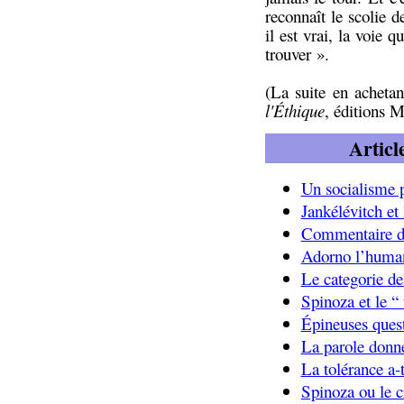
reconnaît le scolie d
il est vrai, la voie 
trouver ».
(La suite en acheta
l'Éthique
, éditions 
Articl
Un socialisme 
Jankélévitch et
Commentaire du
Adorno l’human
Le categorie del
Spinoza et le “ 
Épineuses ques
La parole donn
La tolérance a-t
Spinoza ou le c