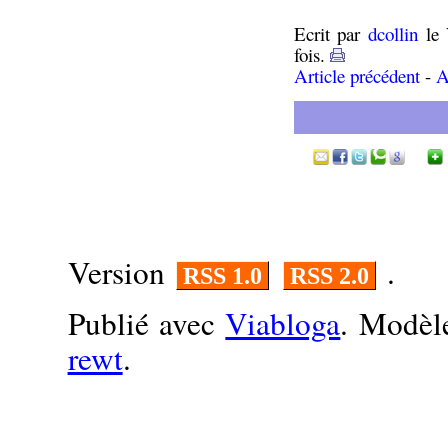
Ecrit par
dcollin
le 
fois.
Article précédent
-
A
Version
.
RSS 1.0
RSS 2.0
Publié avec
Viabloga
. Modèl
rewt
.