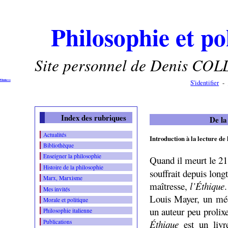
Philosophie et po
Site personnel de Denis COL
Contenu
-
Menu
-
S'identifier
-
Index des rubriques
De la
Actualités
Introduction à la lecture de
Bibliothèque
Enseigner la philosophie
Quand il meurt le 21
Histoire de la philosophie
souffrait depuis lon
Marx, Marxisme
maîtresse,
l’Éthique
Mes invités
Louis Mayer, un méd
Morale et politique
un auteur peu prolix
Philosophie italienne
Éthique
est un livr
Publications