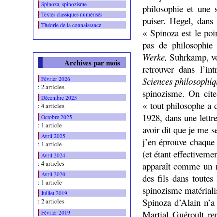
Spinoza, spinozisme
philosophie et une 
Textes classiques numérisés
puiser. Hegel, dan
Théorie de la connaissance
« Spinoza est le poi
pas de philosophie
Werke,
Suhrkamp, vo
Archives par mois
retrouver dans l’in
Sciences philosophi
Février 2026
: 2 articles
spinozisme. On cit
Décembre 2025
« tout philosophe a 
: 4 articles
1928, dans une lettre
Octobre 2025
: 1 article
avoir dit que je me s
Avril 2025
j’en éprouve chaque 
: 1 article
(et étant effectivem
Avril 2024
: 4 articles
apparaît comme un n
Avril 2020
des fils dans toute
: 1 article
spinozisme matérialis
Juillet 2019
Spinoza d’Alain n’a 
: 2 articles
Martial Guéroult ren
Février 2019