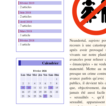
Février 2019
: 2 articles
Juin 2018
: 2 articles
Avril 2018
: 7 articles
Mars 2018
: 1 article
Neandertal,
sapiens
po
Février 2018
: 1 article
recours à une catastrop
après avoir provoqué 
vivants sur notre planè
avancées pour refuser 
Calendrier
« émancipées » ne veulen
maternité. Mettre au m
Février 2026
presque un crime contre
Lun
Mar
Mer
Jeu
Ven
Sam
Dim
avance parfois qu’avec 
1
publics, il devient très 
2
3
4
5
6
7
8
que, objectivement, da
9
10
11
12
13
14
15
jamais été aussi facile
16
17
18
19
20
21
22
23
24
25
26
27
28
« sexualités », qu’i
sexualité, apparaisse