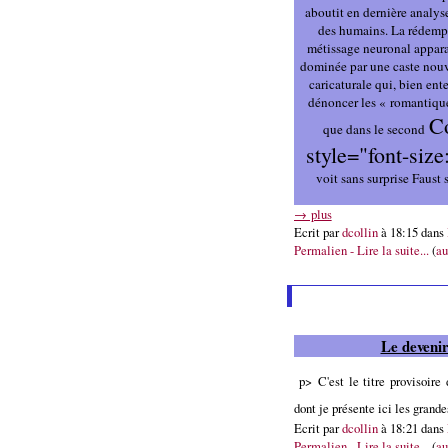
aboutit en dernière analys
des humains. La rédemp
métissage neuronal appara
dominée par une caste nouv
caricaturale qui, bien ent
dénoncer les « romantique
Co
que dans le second
style="font-siz
voit sans surprise Faust 
→ plus
Ecrit par
dcollin
à 18:15 dans
Permalien - Lire la suite...
(
au
Le deveni
p> C'est le titre provisoire
dont je présente ici les grande
Ecrit par
dcollin
à 18:21 dans
Permalien - Lire la suite...
(
au