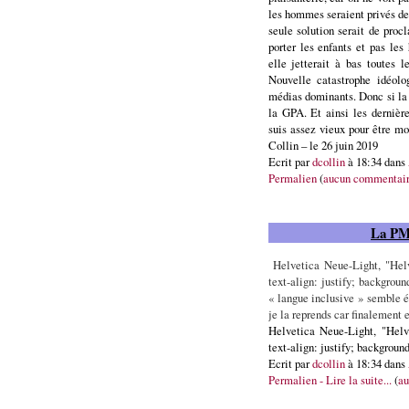
les hommes seraient privés de
seule solution serait de proc
porter les enfants et pas le
elle jetterait à bas toutes 
Nouvelle catastrophe idéolog
médias dominants. Donc si la
la GPA. Et ainsi les dernière
suis assez vieux pour être mo
Collin – le 26 juin 2019
Ecrit par
dcollin
à 18:34 dans
Permalien
(
aucun commentai
La PMA
Helvetica Neue-Light, "Helv
text-align: justify; backgrou
« langue inclusive » semble é
je la reprends car finalement e
Helvetica Neue-Light, "Helve
text-align: justify; background
Ecrit par
dcollin
à 18:34 dans
Permalien - Lire la suite...
(
au