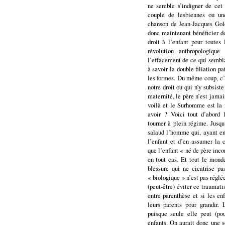
ne semble s’indigner de cet
couple de lesbiennes ou un
chanson de Jean-Jacques Gol
donc maintenant bénéficier de
droit à l’enfant pour toutes
révolution anthropologiqu
l’effacement de ce qui sembla
à savoir la double filiation p
les formes. Du même coup, c’e
notre droit ou qui n’y subsis
maternité, le père n’est jama
voilà et le Surhomme est la
avoir ? Voici tout d’abord 
tourner à plein régime. Jusq
salaud l’homme qui, ayant en
l’enfant et d’en assumer la
que l’enfant « né de père inco
en tout cas. Et tout le mon
blessure qui ne cicatrise p
« biologique » n’est pas réglé
(peut-être) éviter ce traumati
entre parenthèse et si les enf
leurs parents pour grandir.
puisque seule elle peut (po
enfants. On aurait donc une 