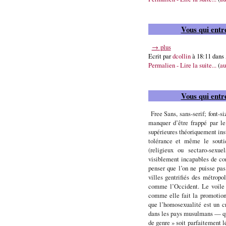
Vous qui entre
→ plus
Ecrit par
dcollin
à 18:11 dans
Permalien - Lire la suite...
(
au
Vous qui entre
Free Sans, sans-serif; font-s
manquer d’être frappé par l
supérieures théoriquement inst
tolérance et même le souti
(religieux ou sectaro-sex
visiblement incapables de co
penser que l’on ne puisse pa
villes gentrifiés des métropo
comme l’Occident. Le voile 
comme elle fait la promotion
que l’homosexualité est un cr
dans les pays musulmans — qu
de genre » soit parfaitement 