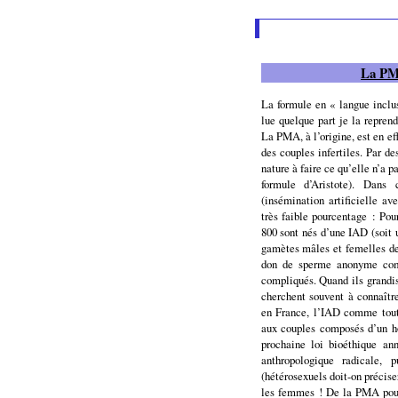
La PMA
La formule en « langue incl
lue quelque part je la reprend
La PMA, à l’origine, est en e
des couples infertiles. Par d
nature à faire ce qu’elle n’a p
formule d’Aristote). Dans
(insémination artificielle a
très faible pourcentage : Po
800 sont nés d’une IAD (soit 
gamètes mâles et femelles de 
don de sperme anonyme com
compliqués. Quand ils grandi
cherchent souvent à connaître
en France, l’IAD comme tout
aux couples composés d’un 
prochaine loi bioéthique an
anthropologique radicale,
(hétérosexuels doit-on précis
les femmes ! De la PMA pour