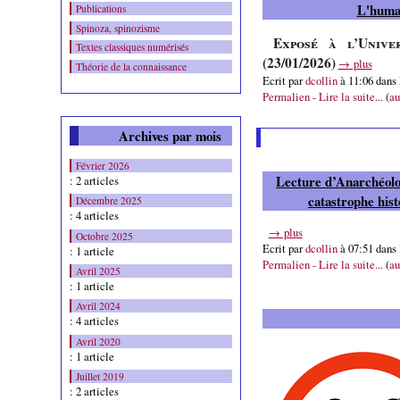
L'huma
Publications
Spinoza, spinozisme
Exposé à l’Unive
Textes classiques numérisés
(23/01/2026)
→ plus
Théorie de la connaissance
Ecrit par
dcollin
à 11:06 dans
Permalien - Lire la suite...
(
au
Archives par mois
Février 2026
Lecture d’Anarchéolo
: 2 articles
catastrophe hist
Décembre 2025
: 4 articles
→ plus
Octobre 2025
Ecrit par
dcollin
à 07:51 dans
: 1 article
Permalien - Lire la suite...
(
au
Avril 2025
: 1 article
Avril 2024
: 4 articles
Avril 2020
: 1 article
Juillet 2019
: 2 articles