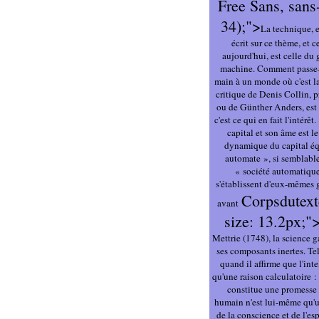
Free Sans, sans-
34);">
La technique, 
écrit sur ce thème, et c
aujourd'hui, est celle d
machine. Comment passe-t
main à un monde où c'est la
critique de Denis Collin,
ou de Günther Anders, est 
c'est ce qui en fait l'intérêt
capital et son âme est le
dynamique du capital éq
automate », si semblabl
« société automatique
s'établissent d'eux-mêmes
Corpsdutexte
avant
size: 13.2px;
Mettrie (1748), la science ga
ses composants inertes. Tel
quand il affirme que l'intel
qu'une raison calculatoire :
constitue une promesse 
humain n'est lui-même qu'
de la conscience et de l'esp