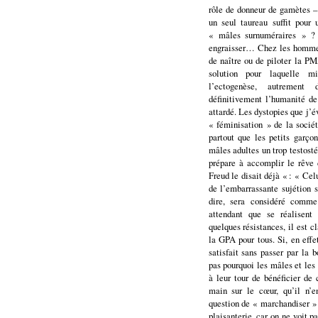
rôle de donneur de gamètes 
un seul taureau suffit pour
« mâles surnuméraires » ? 
engraisser… Chez les hommes
de naître ou de piloter la PM
solution pour laquelle m
l’ectogenèse, autrement 
définitivement l’humanité d
attardé. Les dystopies que j’é
« féminisation » de la socié
partout que les petits garçon
mâles adultes un trop testost
prépare à accomplir le rêve 
Freud le disait déjà « : « Cel
de l’embarrassante sujétion s
dire, sera considéré comme
attendant que se réalisent 
quelques résistances, il est 
la GPA pour tous. Si, en effet
satisfait sans passer par la 
pas pourquoi les mâles et les
à leur tour de bénéficier de 
main sur le cœur, qu’il n’e
question de « marchandiser » 
plaisanterie, car on ne voit 