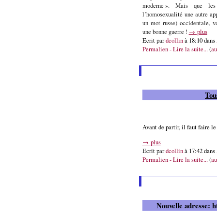
moderne ». Mais que les
l’homosexualité une autre app
un mot russe) occidentale, v
une bonne guerre !
→ plus
Ecrit par
dcollin
à 18:10 dans
Permalien - Lire la suite...
(
au
Tou
Avant de partir, il faut faire 
→ plus
Ecrit par
dcollin
à 17:42 dans
Permalien - Lire la suite...
(
au
Nouvelle adresse: ht