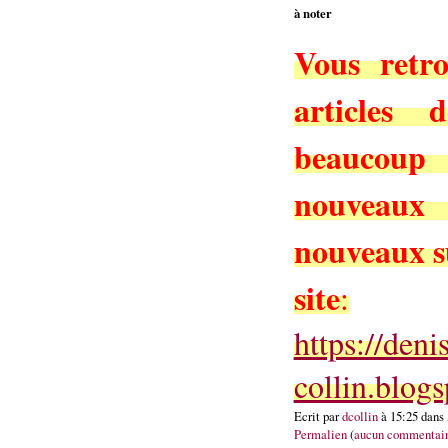
à noter
Vous retro
articles 
beaucoup 
nouveaux
nouveaux 
site
:
https://deni
collin.blog
Ecrit par
dcollin
à 15:25 dans
Permalien
(
aucun commentai