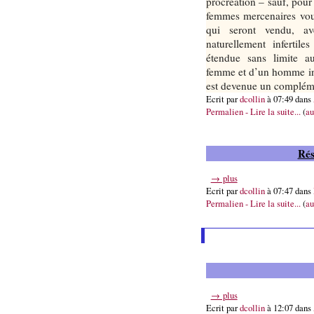
procréation – sauf, pour 
femmes mercenaires vou
qui seront vendu, av
naturellement inferti
étendue sans limite a
femme et d’un homme inf
est devenue un complém
Ecrit par
dcollin
à 07:49 dans
Permalien - Lire la suite...
(
au
Rés
→ plus
Ecrit par
dcollin
à 07:47 dans
Permalien - Lire la suite...
(
au
→ plus
Ecrit par
dcollin
à 12:07 dans