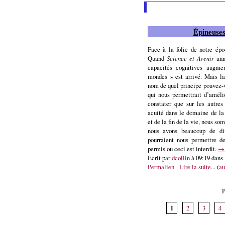
Épineuses
Face à la folie de notre épo
Quand
Science et Avenir
ann
capacités cognitives augme
mondes » est arrivé. Mais la
nom de quel principe pouvez-
qui nous permettrait d’amél
constater que sur les autres
acuité dans le domaine de la 
et de la fin de la vie, nous 
nous avons beaucoup de diff
pourraient nous permettre de
permis ou ceci est interdit.
→ 
Ecrit par
dcollin
à 09:19 dans
Permalien - Lire la suite...
(
au
P
1
2
3
4