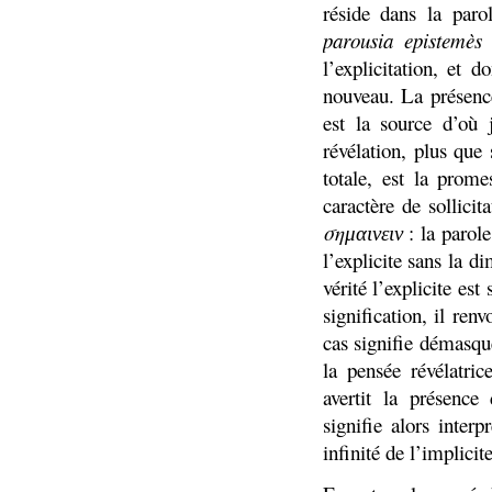
réside dans la paro
parousia epistemès
l’explicitation, et 
nouveau. La présence
est la source d’où 
révélation, plus que
totale, est la prom
caractère de sollici
ση
:
la
parole
μ
αινειν
l’explicite sans la d
vérité l’explicite est
signification, il ren
cas signifie démasque
la pensée révélatric
avertit la présence
signifie alors interp
infinité de l’implici