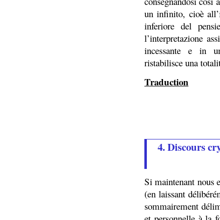
consegnandosi cosi a
un infinito, cioè all
inferiore del pensi
l’interpretazione as
incessante e in un’
ristabilisce una total
Traduction
4. Discours cr
Si maintenant nous e
(en laissant délibéré
sommairement délimit
et personnelle à la f