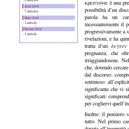
: è una pr
κ
ρειττονα
Avril 2018
possibilità d’un disc
: 7 articles
parola ha un cara
Mars 2018
: 1 article
incessantemente il p
Février 2018
progressivamente a u
: 1 article
rivelazioni, e ha qui
tratta d’un
λεγειν
pregnanza, che oltr
irraggiandosene. Nel
che, dovendo cercare i
dal discorso: compre
sottinteso all’espli
significante che vi s
significati: comprende
per cogliervi quell’i
Inoltre: il pensiero 
tutto. Nel primo cas
dovuta all’ingenuità 