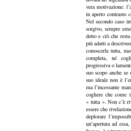
vera motivazione: l’a
in aperto contrasto c
Nel secondo caso inv
sorgivo, sempre emer
detto e ciò che rest
pi
ù
adatti a descrivere
conoscerla tutta, m
completa, né cog
progressiva o lamenta
suo scopo anche se 
suo ideale non è l’
ma l’incessante
mani
cogliere che come i
« tutta ». Non c’è ri
essere che rivelazione
deplorare l’impossi
un’apertura ad essa
fugace, è estremament