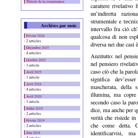
Théorie de la connaissance
carattere rivelativo
un’indiretta razio
strumentale e
tecni
Archives par mois
intervallo fra ciò ch
qualcosa di non espl
Février 2026
: 2 articles
diversa nei due casi è
Décembre 2025
: 4 articles
Anzitutto: nel pensi
Octobre 2025
nel pensiero rivelat
: 1 article
caso ciò che la parol
Avril 2025
: 1 article
significa dev’esse
Avril 2024
mascherata, della s
: 4 articles
illumina, ma copre
Avril 2020
secondo caso la paro
: 1 article
dice, ma anche per qu
Juillet 2019
: 2 articles
verità c
h
e risiede i
Février 2019
che come detta. Co
: 2 articles
ide
n
tificarvisi
, ma 
Juin 2018
: 2 articles