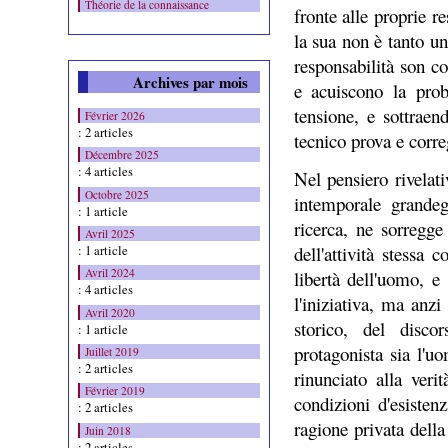
Théorie de la connaissance
fronte alle proprie r
la sua non è tanto u
responsabilità son co
Archives par mois
e acuiscono la prob
tensione, e sottraen
Février 2026
: 2 articles
tecnico prova e corre
Décembre 2025
: 4 articles
Nel pensiero rivelat
Octobre 2025
intemporale grande
: 1 article
ricerca, ne sorregge 
Avril 2025
dell'attività stessa
: 1 article
Avril 2024
libertà dell'uomo, e
: 4 articles
l'iniziativa, ma anz
Avril 2020
storico, del disco
: 1 article
protagonista sia l'u
Juillet 2019
: 2 articles
rinunciato alla veri
Février 2019
condizioni d'esisten
: 2 articles
ragione privata dell
Juin 2018
: 2 articles