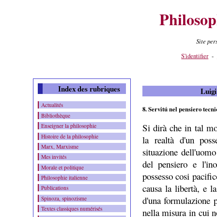
Philosop
Site pe
Contenu
-
Menu
-
S'identifier
-
Index des rubriques
Luigi
Actualités
8. Servitú nel pensiero tecni
Bibliothèque
Si dirà che in tal m
Enseigner la philosophie
Histoire de la philosophie
la realtà d'un poss
Marx, Marxisme
situazione dell'uomo 
Mes invités
del pensiero e l'ino
Morale et politique
possesso cosi pacific
Philosophie italienne
causa la libertà, e 
Publications
d'una formulazione p
Spinoza, spinozisme
Textes classiques numérisés
nella misura in cui n