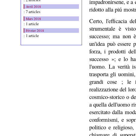
impadronirsene, e a e
Avril 2018
ridotto alla pi
mostru
ú
: 7 articles
Mars 2018
Certo, l'efficacia d
: 1 article
strumentale è visto
Février 2018
successo; ma non è 
: 1 article
un'idea può essere p
forza, i prodotti de
successo »; e lo ha
l'uomo. La verità i
trasporta gli uomini
grandi cose ; le i
realizzazione del lor
cosmico-storico o de
a quella dell'uomo ris
esercitato dalla moda
conformismi, e sopra
politico e religioso
chiamare di superst