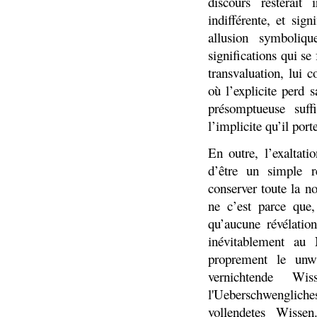
discours resterait
indifférente, et sig
allusion symboliq
significations qui se
transvaluation, lui 
où l’explicite perd s
présomptueuse suff
l’implicite qu’il porte
En outre, l’exaltati
d’être un simple re
conserver toute la nos
ne c’est parce que,
qu’aucune révélatio
inévitablement au N
proprement le
unw
vernichtende Wi
l'Ueberschwengliche
vollendetes Wissen