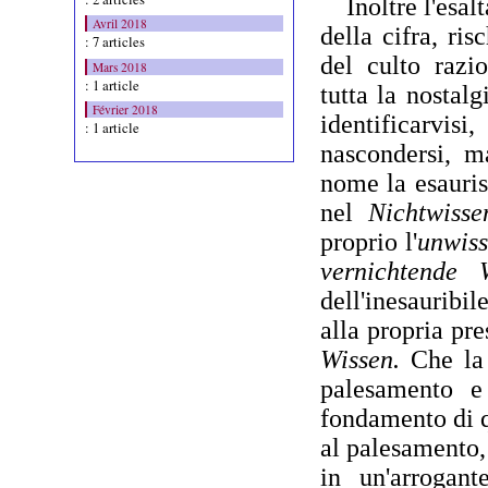
Inoltre l'esal
Avril 2018
della
cifra, ri
: 7 articles
del culto razi
Mars 2018
: 1 article
tutta la nostal
Février 2018
identificarvis
: 1 article
nascondersi, 
nome la esauris
nel
Nichtwiss
proprio
l'
unwis
vernichtende
dell'inesauribil
alla propria pr
Wissen.
Che la
palesamento e
fonda
mento di q
al palesa
mento,
in un'arrogan