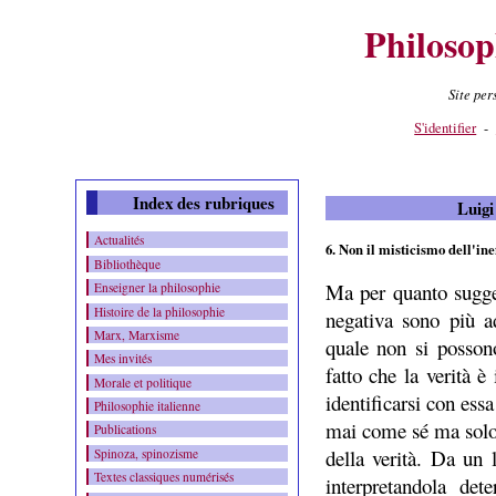
Philosop
Site pe
Contenu
-
Menu
-
S'identifier
-
Index des rubriques
Luigi
Actualités
6. Non il misticismo dell'ine
Bibliothèque
Ma per quanto sugges
Enseigner la philosophie
Histoire de la philosophie
negativa sono più ad
Marx, Marxisme
quale non si possono
Mes invités
fatto che la verità è
Morale et politique
identificarsi con ess
Philosophie italienne
mai come sé ma solo 
Publications
della verità. Da un 
Spinoza, spinozisme
Textes classiques numérisés
interpretandola de