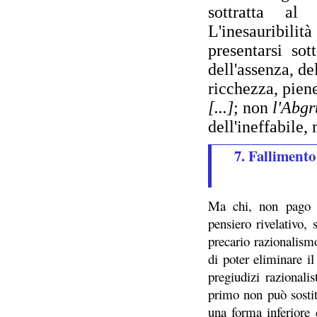
sottratta al 
L'inesauribilit
presentarsi sot
dell'as
senza, del
ricchezza, pie
ne
[...]
; non
l'Abg
del
l'ineffabile,
7. Fallimento
Ma chi, non pago di
pensiero rivelativo,
precario razionalism
di poter eliminare i
pregiudizi razionali
primo non può sostit
una forma inferiore 