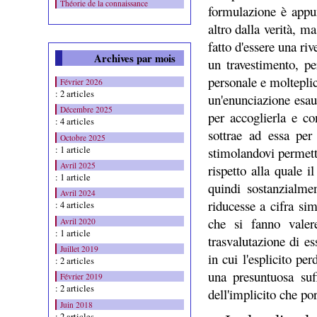
Théorie de la connaissance
formulazione è appun
altro dalla verità, m
fatto d'essere una ri
Archives par mois
un travestimento, p
personale e molteplic
Février 2026
: 2 articles
un'enunciazione esaur
Décembre 2025
per accoglierla e co
: 4 articles
sottrae ad essa per 
Octobre 2025
: 1 article
stimolandovi permette
Avril 2025
rispetto alla quale 
: 1 article
quindi sostanzialmen
Avril 2024
riducesse a cifra sim
: 4 articles
che si fanno vale
Avril 2020
: 1 article
trasvalutazione di e
Juillet 2019
in cui l'esplicito per
: 2 articles
una presuntuosa suf
Février 2019
: 2 articles
dell'implicito che por
Juin 2018
: 2 articles