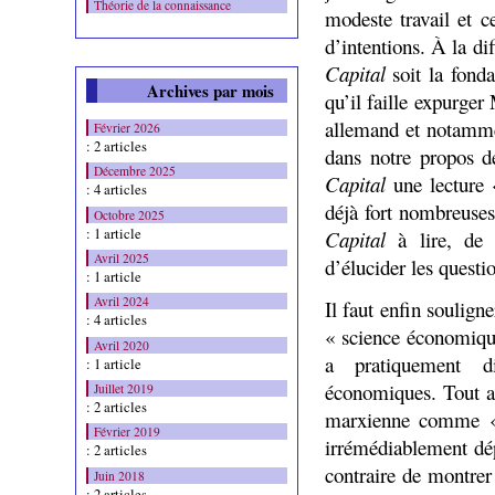
Théorie de la connaissance
modeste travail et ce
d’intentions. À la d
Capital
soit la fonda
Archives par mois
qu’il faille expurger 
allemand et notammen
Février 2026
: 2 articles
dans notre propos d
Décembre 2025
Capital
une lecture «
: 4 articles
déjà fort nombreuses
Octobre 2025
: 1 article
Capital
à lire, de
Avril 2025
d’élucider les questio
: 1 article
Avril 2024
Il faut enfin soulign
: 4 articles
« science économiqu
Avril 2020
a pratiquement di
: 1 article
économiques. Tout au
Juillet 2019
: 2 articles
marxienne comme « 
Février 2019
irrémédiablement dép
: 2 articles
contraire de montrer
Juin 2018
: 2 articles