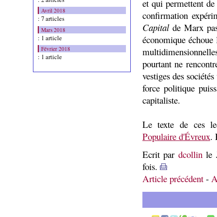
et qui permettent de
Avril 2018
confirmation expérim
: 7 articles
Capital
de Marx pass
Mars 2018
économique échoue la
: 1 article
Février 2018
multidimensionnell
: 1 article
pourtant ne rencontr
vestiges des sociétés 
force politique pui
capitaliste.
Le texte de ces le
Populaire d'Évreux
.
Ecrit par
dcollin
le 
fois.
Article précédent
-
A