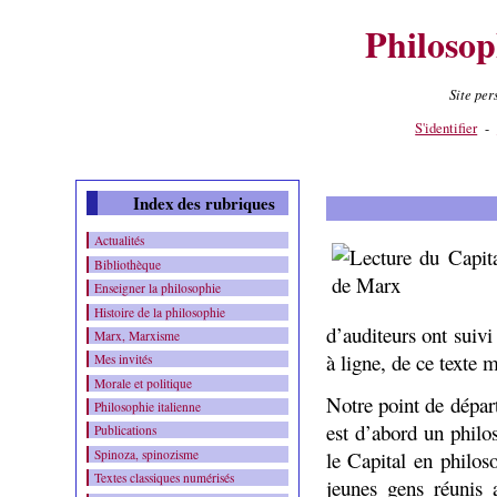
Philosop
Site pe
Contenu
-
Menu
-
S'identifier
-
Index des rubriques
Actualités
Bibliothèque
Enseigner la philosophie
Histoire de la philosophie
d’auditeurs ont suivi
Marx, Marxisme
à ligne, de ce texte 
Mes invités
Morale et politique
Notre point de dépar
Philosophie italienne
est d’abord un philo
Publications
le Capital en philos
Spinoza, spinozisme
Textes classiques numérisés
jeunes gens réunis 