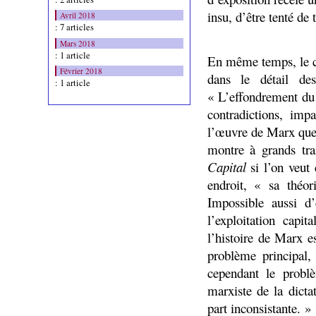
insu, d’être tenté de
Avril 2018
: 7 articles
Mars 2018
: 1 article
En même temps, le co
Février 2018
dans le détail des
: 1 article
« L’effondrement du
contradictions, imp
l’œuvre de Marx que 
montre à grands trai
Capital
si l’on veut
endroit, « sa théor
Impossible aussi d
l’exploitation cap
l’histoire de Marx es
problème principal,
cependant le probl
marxiste de la dicta
part inconsistante. 