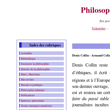
Philosop
Site pe
Contenu
-
Menu
-
S'identifier
-
Index des rubriques
Actualités
Denis Collin - Armand Colin 
Bibliothèque
Denis Collin reste
Enseigner la philosophie
Histoire de la philosophie
d’éthiques, il écrit
Marx, Marxisme
régions et à l’Europe,
Mes invités
Morale et politique
son dernier ouvrage
Philosophie italienne
est et restera un ce
Publications
faire du passé table
Spinoza, spinozisme
journalistes incult
Textes classiques numérisés