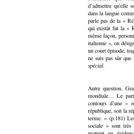
d’admettre qu'elle 
dans la langue comm
parle pas de la « R
qui existât fut la «
même façon, personn
italienne », on dési
un court épisode, trag
ne suis pas sûr que
spécial
.
Autre question. Gra
mondiale… Le parti 
contours d’une « ré
république, soit la r
terme. » (p.181) Le
sociale » sont très 
mettent en évidence