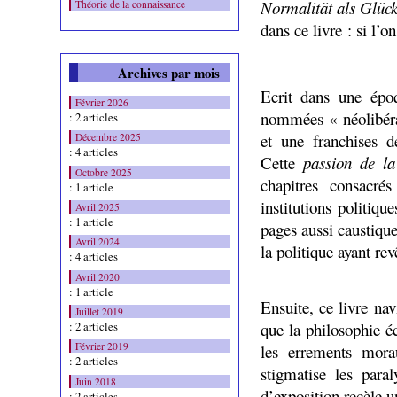
Normalität als Glück
Théorie de la connaissance
dans ce livre : si l’on
Archives par mois
Ecrit dans une épo
Février 2026
nommées « néolibéral
: 2 articles
et une franchises d
Décembre 2025
: 4 articles
Cette
passion de la
Octobre 2025
chapitres consacr
: 1 article
institutions politiq
Avril 2025
: 1 article
pages aussi caustique
Avril 2024
la politique ayant re
: 4 articles
Avril 2020
: 1 article
Ensuite, ce livre nav
Juillet 2019
que la philosophie é
: 2 articles
Février 2019
les errements mora
: 2 articles
stigmatise les para
Juin 2018
d’exposition recèle 
: 2 articles