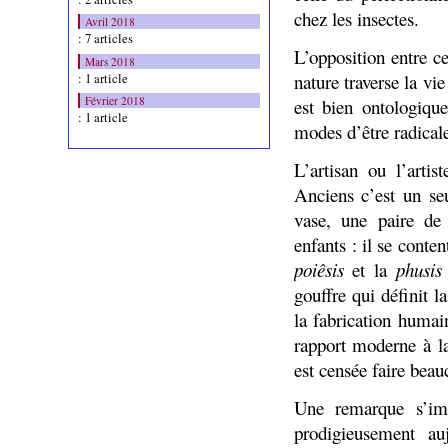
chez les insectes.
Avril 2018
: 7 articles
L’opposition entre c
Mars 2018
: 1 article
nature traverse la vi
Février 2018
est bien ontologiqu
: 1 article
modes d’être radical
L’artisan ou l’artis
Anciens c’est un se
vase, une paire de
enfants : il se conten
poiêsis
et la
ph
u
sis
gouffre qui définit 
la fabrication humai
rapport moderne à la
est censée faire beau
Une remarque s’imp
prodigieusement au