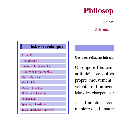
Philosop
Site pe
Contenu
-
Menu
-
S'identifier
-
Index des rubriques
Actualités
Quelques réflexions introdu
Bibliothèque
On oppose fréquemme
Enseigner la philosophie
Histoire de la philosophie
artificiel à ce qui 
Marx, Marxisme
propre mouvement ;
Mes invités
volontaire d’un agen
Morale et politique
Mais les charpentes 
Philosophie italienne
Publications
« si l’art de la con
Spinoza, spinozisme
manière que la nature
Textes classiques numérisés