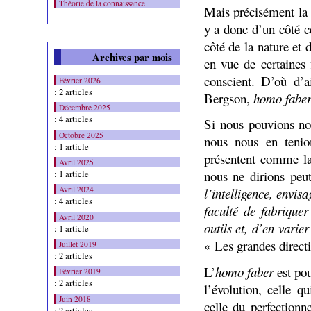
Théorie de la connaissance
Mais précisément la t
y a donc d’un côté c
côté de la nature et d
Archives par mois
en vue de certaines 
conscient. D’où d’a
Février 2026
: 2 articles
Bergson,
homo
fabe
Décembre 2025
: 4 articles
Si nous pouvions nou
Octobre 2025
nous nous en tenion
: 1 article
présentent comme la 
Avril 2025
: 1 article
nous ne dirions peu
Avril 2024
l’intelligence, envis
: 4 articles
faculté de fabriquer 
Avril 2020
outils et, d’en varier
: 1 article
« Les grandes directi
Juillet 2019
: 2 articles
L’
homo faber
est po
Février 2019
: 2 articles
l’évolution, celle q
Juin 2018
celle du perfectionn
: 2 articles