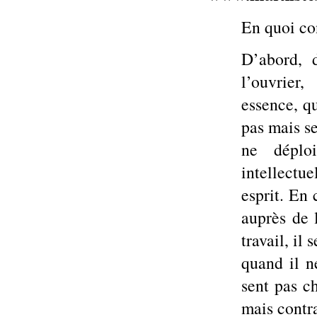
En quoi con
D’abord, d
l’ouvrier,
essence, qu
pas mais se
ne déplo
intellectu
esprit. En 
auprès de 
travail, il
quand il ne
sent pas ch
mais contra