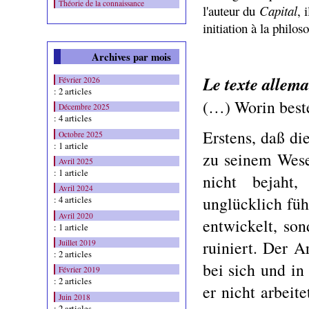
Théorie de la connaissance
l'auteur du
Capital
, 
initiation à la philo
Archives par mois
Le texte allem
Février 2026
: 2 articles
(…) Worin beste
Décembre 2025
: 4 articles
Erstens, daß di
Octobre 2025
: 1 article
zu seinem Wesen
Avril 2025
: 1 article
nicht bejaht,
Avril 2024
unglücklich füh
: 4 articles
Avril 2020
entwickelt, so
: 1 article
ruiniert. Der A
Juillet 2019
: 2 articles
bei sich und in
Février 2019
: 2 articles
er nicht arbeite
Juin 2018
: 2 articles