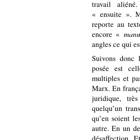
travail alié
« ensuite ». M
reporte au tex
encore «
manus
angles ce qui es
Suivons donc 
posée est cel
multiples et pa
Marx. En frança
juridique, tr
quelqu’un trans
qu’en soient l
autre. En un de
désaffection. E