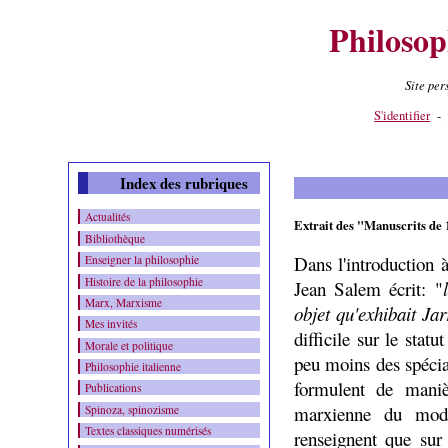
Philosop
Site pe
Contenu
-
Menu
-
S'identifier
-
Index des rubriques
Actualités
Extrait des "Manuscrits de 
Bibliothèque
Dans l'introduction
Enseigner la philosophie
Histoire de la philosophie
Jean Salem écrit: "
Marx, Marxisme
objet qu'exhibait Jar
Mes invités
difficile sur le stat
Morale et politique
peu moins des spécial
Philosophie italienne
formulent de maniè
Publications
marxienne du mode
Spinoza, spinozisme
Textes classiques numérisés
renseignent que sur