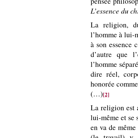
pensée philoso
L’essence du ch
La religion, d
l’homme à lui-m
à son essence c
d’autre que l
l’homme séparée
dire réel, corp
honorée comme un
(…)
[2]
La religion est
lui-même et se 
en va de même d
(le travail) 