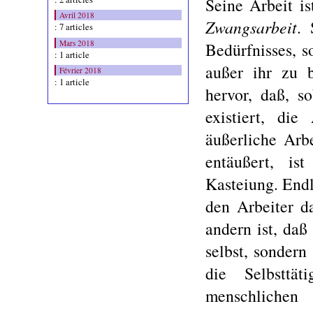
Seine Arbeit is
Avril 2018
Zwangsarbeit
. 
: 7 articles
Mars 2018
Bedürfnisses, s
: 1 article
außer ihr zu b
Février 2018
: 1 article
hervor, daß, s
existiert, di
äußerliche Arb
entäußert, is
Kasteiung. Endl
den Arbeiter da
andern ist, daß 
selbst, sondern
die Selbsttät
menschlichen